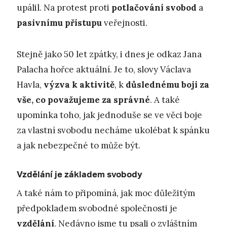
upálil. Na protest proti
potlačování svobod
a
pasivnímu přístupu
veřejnosti.
Stejně jako 50 let zpátky, i dnes je odkaz Jana
Palacha hořce aktuální. Je to, slovy Václava
Havla,
výzva k aktivitě
, k
důslednému boji za
vše, co považujeme za správné
. A také
upomínka toho, jak jednoduše se ve věci boje
za vlastní svobodu necháme ukolébat k spánku
a jak nebezpečné to může být.
Vzdělání je základem svobody
A také nám to připomíná, jak moc důležitým
předpokladem svobodné společnosti je
vzdělání
. Nedávno jsme tu psali o zvláštním