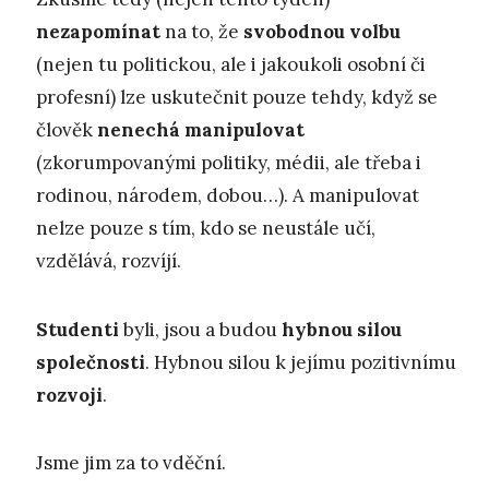
nezapomínat
na to, že
svobodnou volbu
(nejen tu politickou, ale i jakoukoli osobní či
profesní) lze uskutečnit pouze tehdy, když se
člověk
nenechá manipulovat
(zkorumpovanými politiky, médii, ale třeba i
rodinou, národem, dobou…). A manipulovat
nelze pouze s tím, kdo se neustále učí,
vzdělává, rozvíjí.
Studenti
byli, jsou a budou
hybnou silou
společnosti
. Hybnou silou k jejímu pozitivnímu
rozvoji
.
Jsme jim za to vděční.