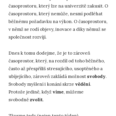
časoprostoru, který lze na univerzitě zakusit. O
časoprostoru, který nemůže, nesmí podléhat
běžnému požadavku na výkon. O časoprostoru,
v němž se rodí objevy, inovace a díky němuž se
společnost rozvíjí.
Dnes k tomu dodejme, že je to zároveň
časoprostor, který, na rozdíl od toho běžného,
často až přespříliš stresujícího, usoptěného a
ubíjejícího, zároveň zakládá možnost
svobody
.
Svobody myšlení i konání skrze
vědění
.
Protože jedině, když
víme
, můžeme
svobodně
zvolit
.
Zkusme tedy (nejen tento týden)