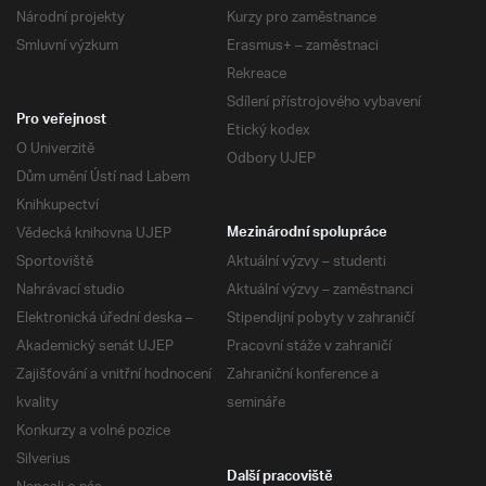
Národní projekty
Kurzy pro zaměstnance
Smluvní výzkum
Erasmus+ – zaměstnaci
Rekreace
Sdílení přístrojového vybavení
Pro veřejnost
Etický kodex
O Univerzitě
Odbory UJEP
Dům umění Ústí nad Labem
Knihkupectví
Vědecká knihovna UJEP
Mezinárodní spolupráce
Sportoviště
Aktuální výzvy – studenti
Nahrávací studio
Aktuální výzvy – zaměstnanci
Elektronická úřední deska –
Stipendijní pobyty v zahraničí
Akademický senát UJEP
Pracovní stáže v zahraničí
Zajišťování a vnitřní hodnocení
Zahraniční konference a
kvality
semináře
Konkurzy a volné pozice
Silverius
Další pracoviště