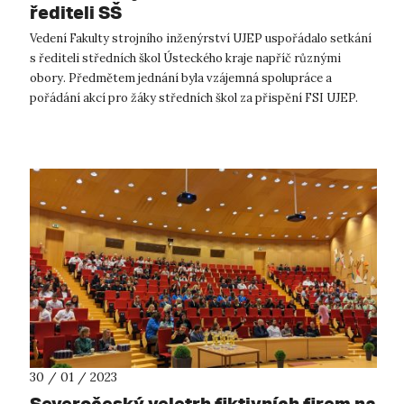
řediteli SŠ
Vedení Fakulty strojního inženýrství UJEP uspořádalo setkání
s řediteli středních škol Ústeckého kraje napříč různými
obory. Předmětem jednání byla vzájemná spolupráce a
pořádání akcí pro žáky středních škol za přispění FSI UJEP.
Spolupráce mezi dru...
30 / 01 / 2023
Severočeský veletrh fiktivních firem na