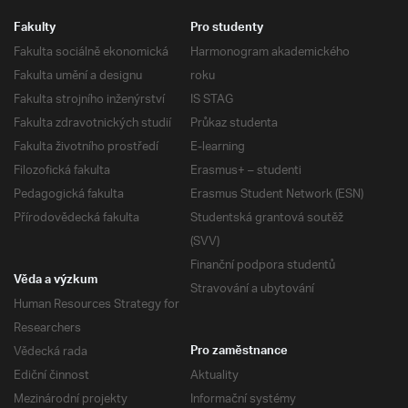
Fakulty
Pro studenty
Fakulta sociálně ekonomická
Harmonogram akademického
Fakulta umění a designu
roku
Fakulta strojního inženýrství
IS STAG
Fakulta zdravotnických studií
Průkaz studenta
Fakulta životního prostředí
E-learning
Filozofická fakulta
Erasmus+ – studenti
Pedagogická fakulta
Erasmus Student Network (ESN)
Přírodovědecká fakulta
Studentská grantová soutěž
(SVV)
Finanční podpora studentů
Věda a výzkum
Stravování a ubytování
Human Resources Strategy for
Researchers
Vědecká rada
Pro zaměstnance
Ediční činnost
Aktuality
Mezinárodní projekty
Informační systémy