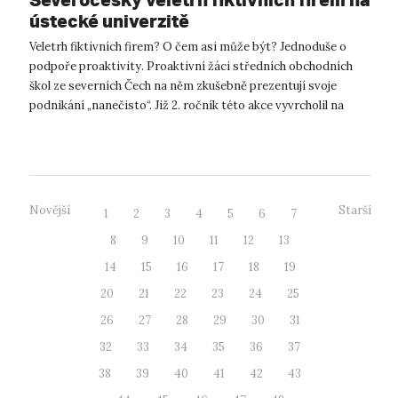
ústecké univerzitě
Veletrh fiktivních firem? O čem asi může být? Jednoduše o
podpoře proaktivity. Proaktivní žáci středních obchodních
škol ze severních Čech na něm zkušebně prezentují svoje
podnikání „nanečisto“. Již 2. ročník této akce vyvrcholil na
Univerzitě J. E....
Novější
Starší
1
2
3
4
5
6
7
8
9
10
11
12
13
14
15
16
17
18
19
20
21
22
23
24
25
26
27
28
29
30
31
32
33
34
35
36
37
38
39
40
41
42
43