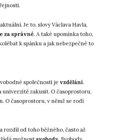
řejnosti.
aktuální. Je to, slovy Václava Havla,
e za správné
. A také upomínka toho,
kolébat k spánku a jak nebezpečné to
svobodné společnosti je
vzdělání
.
a univerzitě zakusit. O časoprostoru,
 O časoprostoru, v němž se rodí
a rozdíl od toho běžného, často až
zakládá možnost
svobody
. Svobody