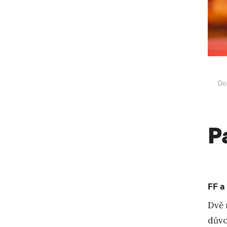
Do
P
FF a
Dvě 
důvo