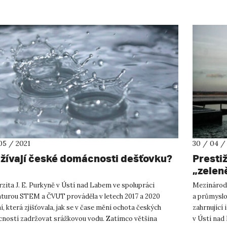
05 / 2021
30 / 04 /
žívají české domácnosti dešťovku?
Presti
„zelen
zita J. E. Purkyně v Ústí nad Labem ve spolupráci
Mezinárodn
nturou STEM a ČVUT prováděla v letech 2017 a 2020
a průmyslo
í, která zjišťovala, jak se v čase mění ochota českých
zahrnující 
ností zadržovat srážkovou vodu. Zatímco většina
v Ústí nad