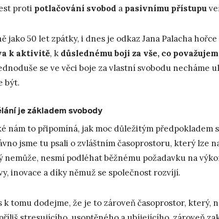
est proti
potlačování svobod
a
pasivnímu přístupu
ve
ně jako 50 let zpátky, i dnes je odkaz Jana Palacha hořce 
a k aktivitě
, k
důslednému boji za vše, co považujem
jednoduše se ve věci boje za vlastní svobodu necháme u
 být.
lání je základem svobody
ké nám to připomíná, jak moc důležitým předpokladem 
vno jsme tu psali o zvláštním časoprostoru, který lze n
ý nemůže, nesmí podléhat běžnému požadavku na výkon.
vy, inovace a díky němuž se společnost rozvíjí.
 k tomu dodejme, že je to zároveň časoprostor, který, n
příliš stresujícího, usoptěného a ubíjejícího, zároveň 