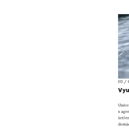
03 / 
Vyu
Univer
s age
šetřen
domác