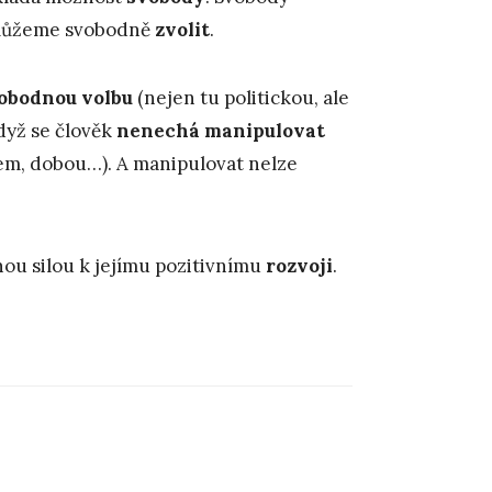
můžeme svobodně
zvolit
.
obodnou volbu
(nejen tu politickou, ale
když se člověk
nenechá manipulovat
dem, dobou…). A manipulovat nelze
nou silou k jejímu pozitivnímu
rozvoji
.