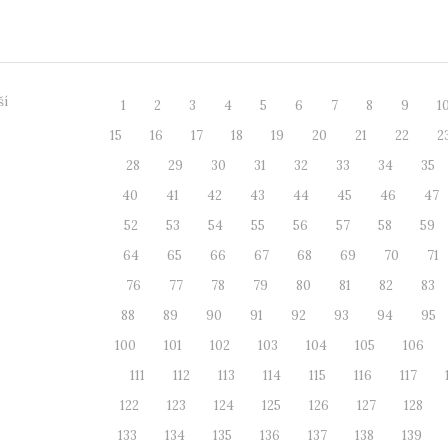
ostí žijících v rodin...
zaměřeného
ší
1
2
3
4
5
6
7
8
9
1
15
16
17
18
19
20
21
22
2
28
29
30
31
32
33
34
35
40
41
42
43
44
45
46
47
52
53
54
55
56
57
58
59
64
65
66
67
68
69
70
71
76
77
78
79
80
81
82
83
88
89
90
91
92
93
94
95
100
101
102
103
104
105
106
111
112
113
114
115
116
117
122
123
124
125
126
127
128
133
134
135
136
137
138
139