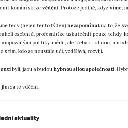
ení i konání skrze
vědění
. Protože jedině, když
víme
, 
me tedy (nejen tento týden)
nezapomínat
na to, že
sv
koukoli osobní či profesní) lze uskutečnit pouze tehdy, 
rumpovanými politiky, médii, ale třeba i rodinou, náro
e s tím, kdo se neustále učí, vzdělává, rozvíjí.
enti
byli, jsou a budou
hybnou silou společnosti
. Hyb
 jim za to vděční.
lední aktuality