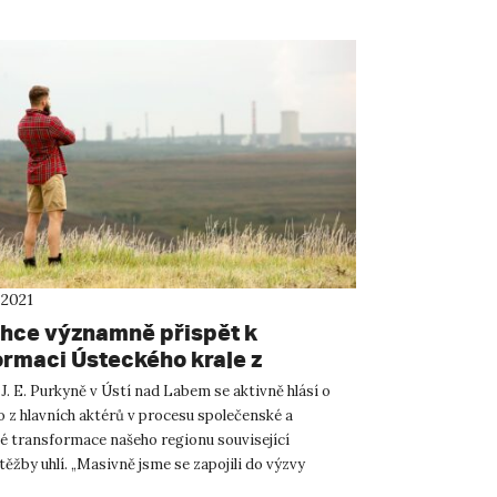
 2021
hce významně přispět k
ormaci Ústeckého kraje z
ho na kreativní
J. E. Purkyně v Ústí nad Labem se aktivně hlásí o
o z hlavních aktérů v procesu společenské a
 transformace našeho regionu související
ěžby uhlí. „Masivně jsme se zapojili do výzvy
raje pro před...