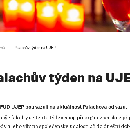
mů
Palachův týden na UJEP
alachův týden na UJ
 FUD UJEP poukazují na aktuálnost Palachova odkazu.
naše fakulty se tento týden spojí při organizaci
akce při
dy a jeho vliv na společenské události až do dnešní doby. 