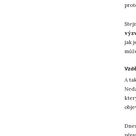
prot
Stej
výzv
jak 
může
Vzdě
A ta
Nedá
kter
obje
Dnes
přes