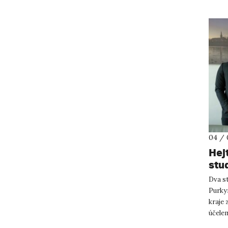
04 / 
Hej
stu
Dva st
Purky
kraje
účelem
přístu