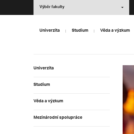
Výběr fakulty
Univerzita
Studium
Věda a výzkum
Univerzita
Studium
Věda a výzkum
Mezinárodní spolupráce