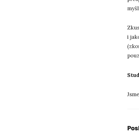
myšl
Zkus
i ja
(zko
pouz
Stud
Jsme
Pos