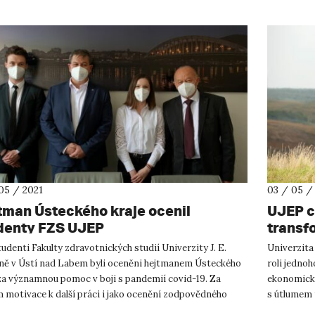
05 / 2021
03 / 05 /
tman Ústeckého kraje ocenil
UJEP c
denty FZS UJEP
transf
uhelné
udenti Fakulty zdravotnických studií Univerzity J. E.
Univerzita 
ně v Ústí nad Labem byli oceněni hejtmanem Ústeckého
roli jednoh
 za významnou pomoc v boji s pandemií covid-19. Za
ekonomické
 motivace k další práci i jako ocenění zodpovědného
s útlumem t
pu k pracov...
Ústeckého k