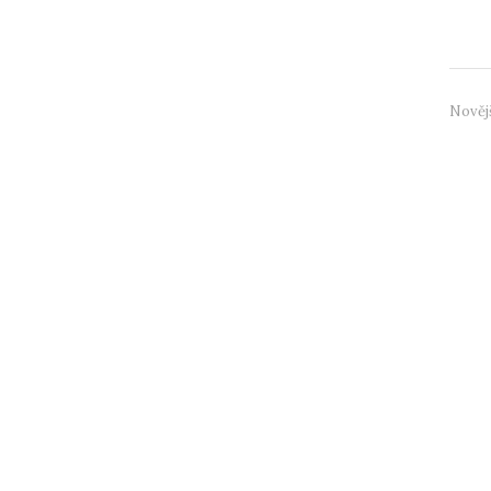
domácn
Nověj