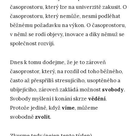
časoprostoru, který lze na univerzitě zakusit. O
časoprostoru, který nemůže, nesmí podléhat
běžnému požadavku na výkon. O časoprostoru,
v němž se rodí objevy, inovace a díky němuž se
společnost rozvíjí.
Dnes k tomu dodejme, že je to zároveň
časoprostor, který, na rozdíl od toho běžného,
často až přespříliš stresujícího, usoptěného a
ubíjejícího, zároveň zakládá možnost
svobody
.
Svobody myšlení i konání skrze
vědění
.
Protože jedině, když
víme
, můžeme
svobodně
zvolit
.
Zkusme tedy (nejen tento týden)