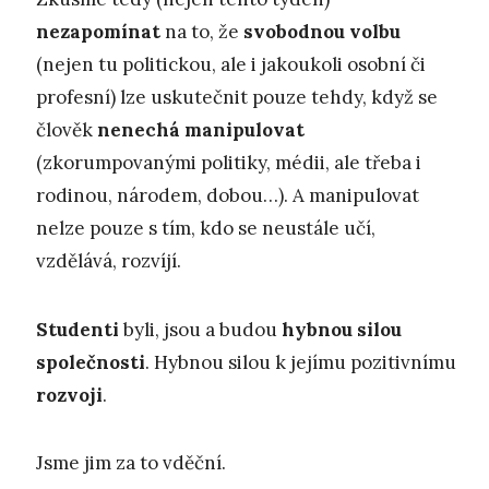
nezapomínat
na to, že
svobodnou volbu
(nejen tu politickou, ale i jakoukoli osobní či
profesní) lze uskutečnit pouze tehdy, když se
člověk
nenechá manipulovat
(zkorumpovanými politiky, médii, ale třeba i
rodinou, národem, dobou…). A manipulovat
nelze pouze s tím, kdo se neustále učí,
vzdělává, rozvíjí.
Studenti
byli, jsou a budou
hybnou silou
společnosti
. Hybnou silou k jejímu pozitivnímu
rozvoji
.
Jsme jim za to vděční.