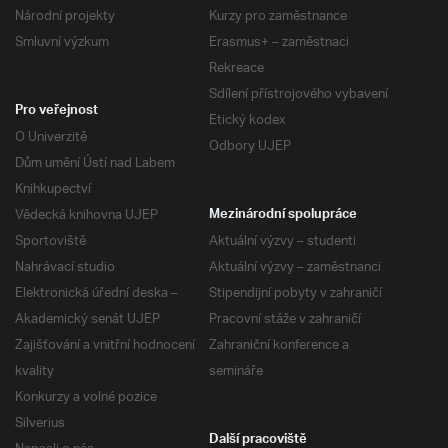
Národní projekty
Kurzy pro zaměstnance
Smluvní výzkum
Erasmus+ – zaměstnaci
Rekreace
Sdílení přístrojového vybavení
Pro veřejnost
Etický kodex
O Univerzitě
Odbory UJEP
Dům umění Ústí nad Labem
Knihkupectví
Vědecká knihovna UJEP
Mezinárodní spolupráce
Sportoviště
Aktuální výzvy – studenti
Nahrávací studio
Aktuální výzvy – zaměstnanci
Elektronická úřední deska –
Stipendijní pobyty v zahraničí
Akademický senát UJEP
Pracovní stáže v zahraničí
Zajišťování a vnitřní hodnocení
Zahraniční konference a
kvality
semináře
Konkurzy a volné pozice
Silverius
Další pracoviště