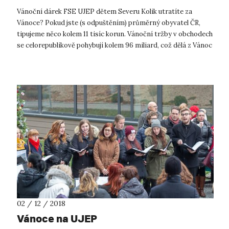
Vánoční dárek FSE UJEP dětem Severu Kolik utratíte za
Vánoce? Pokud jste (s odpuštěním) průměrný obyvatel ČR,
tipujeme něco kolem 11 tisíc korun. Vánoční tržby v obchodech
se celorepublikově pohybují kolem 96 miliard, což dělá z Vánoc
naše suverénně n...
02 / 12 / 2018
Vánoce na UJEP