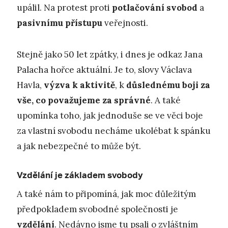
upálil. Na protest proti
potlačování svobod
a
pasivnímu přístupu
veřejnosti.
Stejně jako 50 let zpátky, i dnes je odkaz Jana
Palacha hořce aktuální. Je to, slovy Václava
Havla,
výzva k aktivitě
, k
důslednému boji za
vše, co považujeme za správné
. A také
upomínka toho, jak jednoduše se ve věci boje
za vlastní svobodu necháme ukolébat k spánku
a jak nebezpečné to může být.
Vzdělání je základem svobody
A také nám to připomíná, jak moc důležitým
předpokladem svobodné společnosti je
vzdělání
. Nedávno jsme tu psali o zvláštním