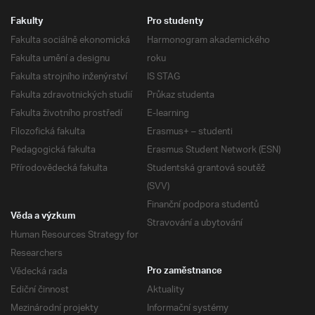
Fakulty
Pro studenty
Fakulta sociálně ekonomická
Harmonogram akademického
Fakulta umění a designu
roku
Fakulta strojního inženýrství
IS STAG
Fakulta zdravotnických studií
Průkaz studenta
Fakulta životního prostředí
E-learning
Filozofická fakulta
Erasmus+ – studenti
Pedagogická fakulta
Erasmus Student Network (ESN)
Přírodovědecká fakulta
Studentská grantová soutěž
(SVV)
Finanční podpora studentů
Věda a výzkum
Stravování a ubytování
Human Resources Strategy for
Researchers
Vědecká rada
Pro zaměstnance
Ediční činnost
Aktuality
Mezinárodní projekty
Informační systémy