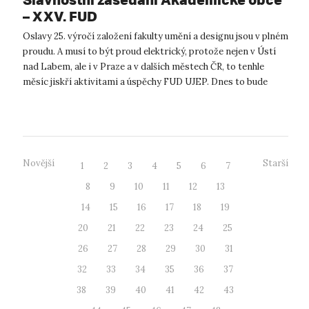
– XXV. FUD
Oslavy 25. výročí založení fakulty umění a designu jsou v plném
proudu. A musí to být proud elektrický, protože nejen v Ústí
nad Labem, ale i v Praze a v dalších městech ČR, to tenhle
měsíc jiskří aktivitami a úspěchy FUD UJEP. Dnes to bude
obzvlášť n...
Novější
Starší
1
2
3
4
5
6
7
8
9
10
11
12
13
14
15
16
17
18
19
20
21
22
23
24
25
26
27
28
29
30
31
32
33
34
35
36
37
38
39
40
41
42
43