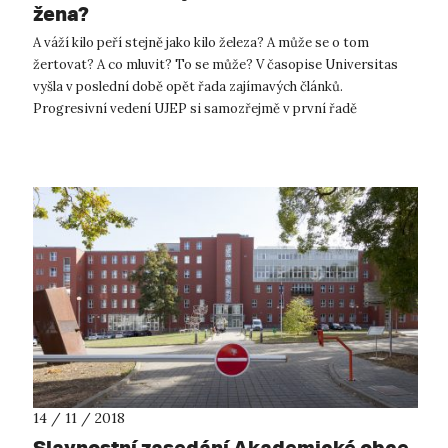
žena?
A váží kilo peří stejně jako kilo železa? A může se o tom
žertovat? A co mluvit? To se může? V časopise Universitas
vyšla v poslední době opět řada zajímavých článků.
Progresivní vedení UJEP si samozřejmě v první řadě
nalistovalo ty, které vzbuzují di...
14 / 11 / 2018
Slavnostní zasedání Akademické obce