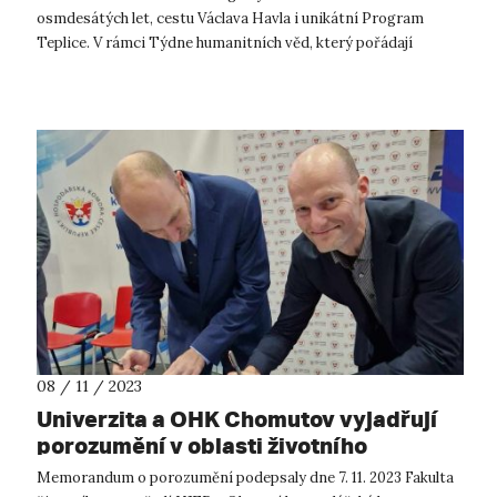
osmdesátých let, cestu Václava Havla i unikátní Program
Teplice. V rámci Týdne humanitních věd, který pořádají
filozofické fakulty napříč Českou ...
08 / 11 / 2023
Univerzita a OHK Chomutov vyjadřují
porozumění v oblasti životního
prostředí
Memorandum o porozumění podepsaly dne 7. 11. 2023 Fakulta