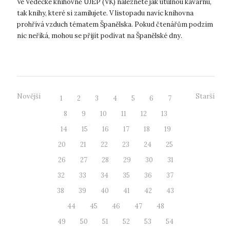
Ve Vědecké knihovně UJEP (VK) naleznete jak útulnou kavárnu,
tak knihy, které si zamilujete. V listopadu navíc knihovna
prohřívá vzduch tématem Španělska. Pokud čtenářům podzim
nic neříká, mohou se přijít podívat na Španělské dny.
Připomenou jim slu...
Novější
Starší
1
2
3
4
5
6
7
8
9
10
11
12
13
14
15
16
17
18
19
20
21
22
23
24
25
26
27
28
29
30
31
32
33
34
35
36
37
38
39
40
41
42
43
44
45
46
47
48
49
50
51
52
53
54