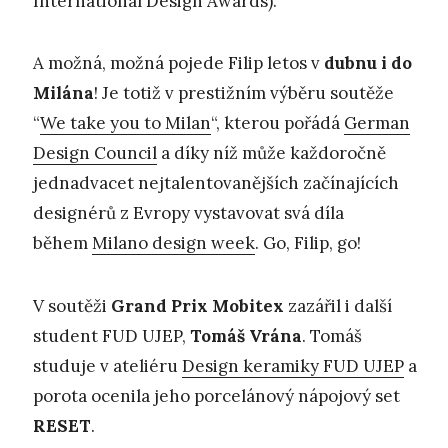
International Design Awards).
A možná, možná pojede Filip letos v
dubnu i do
Milána
! Je totiž v prestižním výběru soutěže
“
We take you to Milan
“, kterou pořádá
German
Design Council
a díky níž může každoročně
jednadvacet nejtalentovanějších začínajících
designérů z Evropy vystavovat svá díla
během
Milano design week
. Go, Filip, go!
V soutěži
Grand Prix Mobitex
zazářil i další
student FUD UJEP,
Tomáš Vrána
. Tomáš
studuje v ateliéru
Design keramiky FUD UJEP
a
porota ocenila jeho porcelánový nápojový set
RESET
.