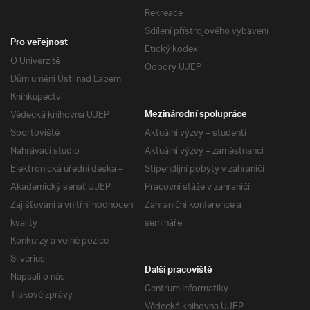
Rekreace
Sdílení přístrojového vybavení
Pro veřejnost
Etický kodex
O Univerzitě
Odbory UJEP
Dům umění Ústí nad Labem
Knihkupectví
Vědecká knihovna UJEP
Mezinárodní spolupráce
Sportoviště
Aktuální výzvy – studenti
Nahrávací studio
Aktuální výzvy – zaměstnanci
Elektronická úřední deska –
Stipendijní pobyty v zahraničí
Akademický senát UJEP
Pracovní stáže v zahraničí
Zajišťování a vnitřní hodnocení
Zahraniční konference a
kvality
semináře
Konkurzy a volné pozice
Silverius
Další pracoviště
Napsali o nás
Centrum Informatiky
Tiskové zprávy
Vědecká knihovna UJEP