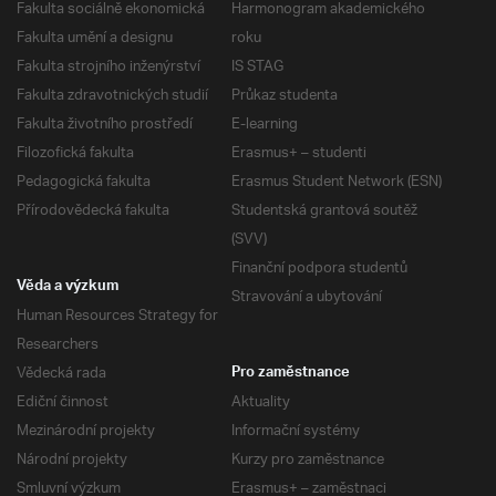
Fakulta sociálně ekonomická
Harmonogram akademického
Fakulta umění a designu
roku
Fakulta strojního inženýrství
IS STAG
Fakulta zdravotnických studií
Průkaz studenta
Fakulta životního prostředí
E-learning
Filozofická fakulta
Erasmus+ – studenti
Pedagogická fakulta
Erasmus Student Network (ESN)
Přírodovědecká fakulta
Studentská grantová soutěž
(SVV)
Finanční podpora studentů
Věda a výzkum
Stravování a ubytování
Human Resources Strategy for
Researchers
Vědecká rada
Pro zaměstnance
Ediční činnost
Aktuality
Mezinárodní projekty
Informační systémy
Národní projekty
Kurzy pro zaměstnance
Smluvní výzkum
Erasmus+ – zaměstnaci