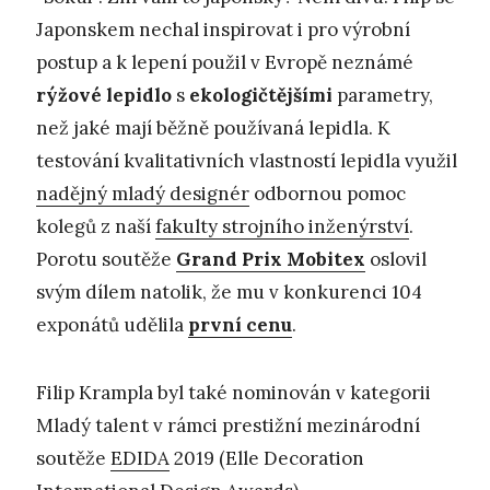
Japonskem nechal inspirovat i pro výrobní
postup a k lepení použil v Evropě neznámé
rýžové lepidlo
s
ekologičtějšími
parametry,
než jaké mají běžně používaná lepidla. K
testování kvalitativních vlastností lepidla využil
nadějný mladý designér
odbornou pomoc
kolegů z naší
fakulty strojního inženýrství
.
Porotu soutěže
Grand Prix Mobitex
oslovil
svým dílem natolik, že mu v konkurenci 104
exponátů udělila
první cenu
.
Filip Krampla byl také nominován v kategorii
Mladý talent v rámci prestižní mezinárodní
soutěže
EDIDA
2019 (Elle Decoration