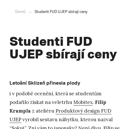
Domů
Studenti FUD UJEP sbírají ceny
Studenti FUD
UJEP sbírají ceny
Letošní Sklizeň přinesla plody
i v podobě ocenění, která se studentům
podařilo získat na veletrhu
Mobitex
.
Filip
Krampla
z ateliéru
Produktový design FUD
UJEP
vyrobil sestavu nábytku, kterou nazval
“Sokui”. Zní vám to japonsky? Není divu. Filip se