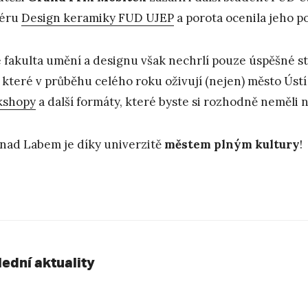
iéru
Design keramiky FUD UJEP
a porota ocenila jeho p
 fakulta umění a designu však nechrlí pouze úspěšné st
, které v průběhu celého roku oživují (nejen) město Úst
kshopy
a další formáty, které byste si rozhodně neměli n
 nad Labem je díky univerzitě
městem plným kultury
!
lední aktuality