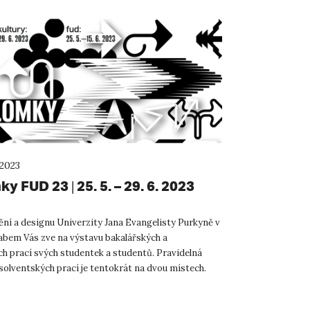
 2023
y FUD 23 | 25. 5. – 29. 6. 2023
ění a designu Univerzity Jana Evangelisty Purkyně v
abem Vás zve na výstavu bakalářských a
h prací svých studentek a studentů. Pravidelná
solventských prací je tentokrát na dvou místech.
práce jsou ...