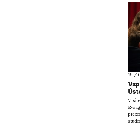
19 / 
Vzp
Úst
vid
V páte
stu
Evang
preze
studen
ovlivni