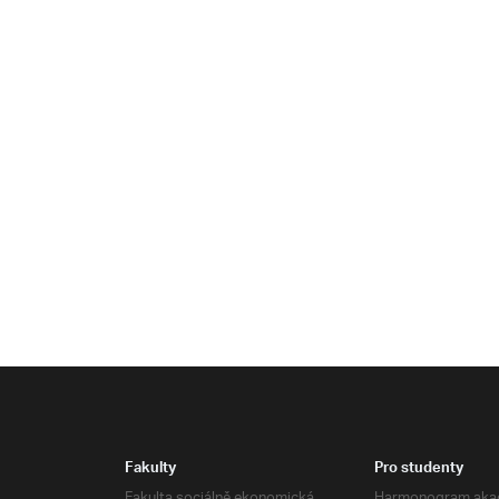
Fakulty
Pro studenty
Fakulta sociálně ekonomická
Harmonogram aka