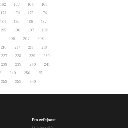
162
163
164
165
173
174
175
176
184
185
186
187
195
196
197
198
5
206
207
208
216
217
218
219
227
228
229
230
238
239
240
241
8
249
250
251
258
259
260
Pro veřejnost
O Univerzitě