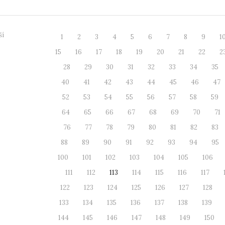
ší
1
2
3
4
5
6
7
8
9
1
15
16
17
18
19
20
21
22
2
28
29
30
31
32
33
34
35
40
41
42
43
44
45
46
47
52
53
54
55
56
57
58
59
64
65
66
67
68
69
70
71
76
77
78
79
80
81
82
83
88
89
90
91
92
93
94
95
100
101
102
103
104
105
106
111
112
113
114
115
116
117
122
123
124
125
126
127
128
133
134
135
136
137
138
139
144
145
146
147
148
149
150