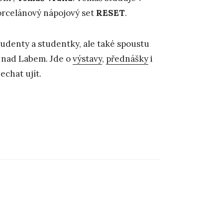
orcelánový nápojový set
RESET
.
udenty a studentky, ale také spoustu
í nad Labem. Jde o
výstavy
,
přednášky
i
echat ujít.