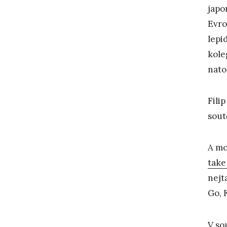
japo
Evr
lepi
kole
nato
Fili
sou
A mo
take
nejt
Go, F
V so