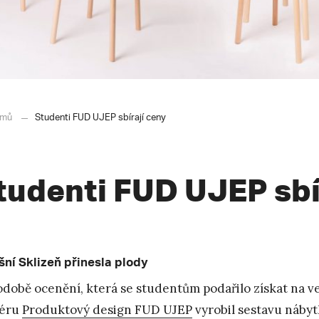
mů
Studenti FUD UJEP sbírají ceny
tudenti FUD UJEP sbí
šní Sklizeň přinesla plody
podobě ocenění, která se studentům podařilo získat na 
iéru
Produktový design FUD UJEP
vyrobil sestavu nábyt