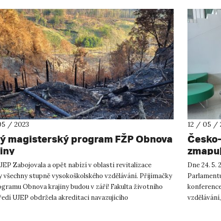
05 / 2023
12 / 05 /
ý magisterský program FŽP Obnova
Česko-
jiny
zmapuj
EP Zabojovala a opět nabízí v oblasti revitalizace
Dne 24. 5.
ny všechny stupně vysokoškolského vzdělávání. Přijímačky
Parlamentu
ogramu Obnova krajiny budou v září! Fakulta životního
konference
ředí UJEP obdržela akreditaci navazujícího
vzdělávání,
erského studijního...
pořádajícíc