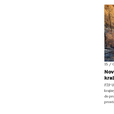
15 / 
Nov
kra
FŽP UJ
kraji
do pr
prost
magist