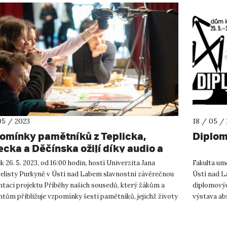
05 / 2023
18 / 05 /
omínky pamětníků z Teplicka,
Diplomk
ecka a Děčínska ožijí díky audio a
eo reportážím žáků základních škol a
k 26. 5. 2023, od 16:00 hodin, hostí Univerzita Jana
Fakulta um
dentů gymnázií.
elisty Purkyně v Ústí nad Labem slavnostní závěrečnou
Ústí nad L
ntaci projektu Příběhy našich sousedů, který žákům a
diplomovýc
tům přibližuje vzpomínky šesti pamětníků, jejichž životy
výstava ab
ly děj...
Bakalářské 