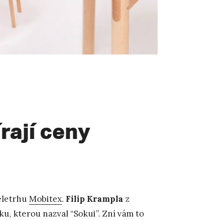
rají ceny
veletrhu
Mobitex
.
Filip Krampla
z
ku, kterou nazval “Sokui”. Zní vám to