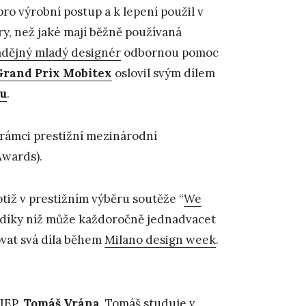
pro výrobní postup a k lepení použil v
y, než jaké mají běžně používaná
dějný mladý designér
odbornou pomoc
Grand Prix Mobitex
oslovil svým dílem
nu
.
 rámci prestižní mezinárodní
Awards).
totiž v prestižním výběru soutěže “
We
díky níž může každoročně jednadvacet
ovat svá díla během
Milano design week
.
UJEP,
Tomáš Vrána
. Tomáš studuje v