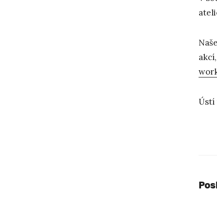
atel
Naše
akcí
wor
Ústí
Pos