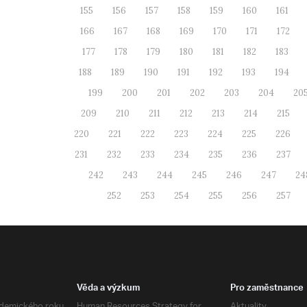
155
156
157
158
159
160
161
166
167
168
169
170
171
172
177
178
179
180
181
182
183
188
189
190
191
192
193
194
199
200
201
202
203
204
20
209
210
211
212
213
214
215
220
221
222
223
224
225
226
231
232
233
234
235
236
237
242
243
244
245
246
247
24
252
253
254
255
256
257
Věda a výzkum
Pro zaměstnance
demického roku
Human Resources Strategy for
Aktuality