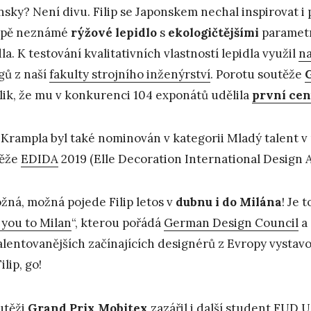
nsky? Není divu. Filip se Japonskem nechal inspirovat i 
opě neznámé
rýžové lepidlo
s
ekologičtějšími
parametr
dla. K testování kvalitativních vlastností lepidla využil
na
gů z naší
fakulty strojního inženýrství
. Porotu soutěže
lik, že mu v konkurenci 104 exponátů udělila
první ce
p Krampla byl také nominován v kategorii Mladý talent v
těže
EDIDA
2019 (Elle Decoration International Design 
žná, možná pojede Filip letos v
dubnu i do Milána
! Je 
 you to Milan
“, kterou pořádá
German Design Council
a 
alentovanějších začínajících designérů z Evropy vystav
ilip, go!
utěži
Grand Prix Mobitex
zazářil i další student FUD 