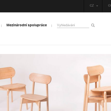
CZ
O
Mezinárodní spolupráce