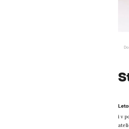
Do
S
Leto
i v 
atel