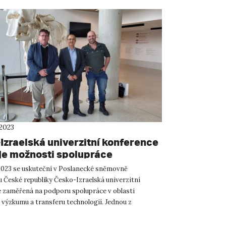
 2023
Izraelská univerzitní konference
e možnosti spolupráce
 2023 se uskuteční v Poslanecké sněmovně
 České republiky Česko-Izraelská univerzitní
 zaměřená na podporu spolupráce v oblasti
 výzkumu a transferu technologií. Jednou z
h českých univerzit je také U...