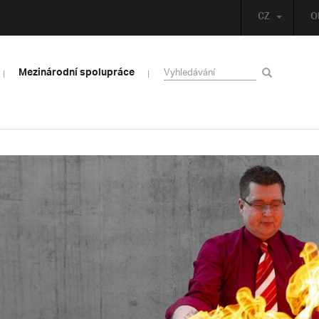
CZ
O
Mezinárodní spolupráce