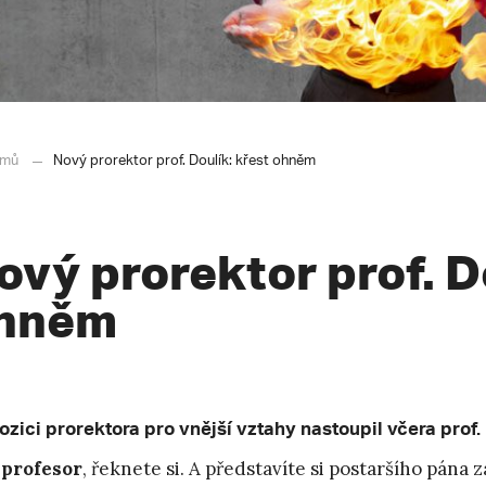
mů
Nový prorektor prof. Doulík: křest ohněm
ový prorektor prof. D
hněm
ozici prorektora pro vnější vztahy nastoupil včera prof.
,
profesor
, řeknete si. A představíte si postaršího pán