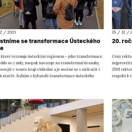
12 / 2021
15 / 12 / 
stníme se transformace Ústeckého
20. ro
je
 které rezonuje ústeckým regionem – jeho transformace.
Ceny rektor
ilo se z nuly, naopak navazuje na transformační snahy,
nejprestižn
jsou již v tomto kraji viditelné a je možné se z nich učit i
2001 rektoř
ch stavět. Jedním z hybatelů transformace ústeckého
respekt k 