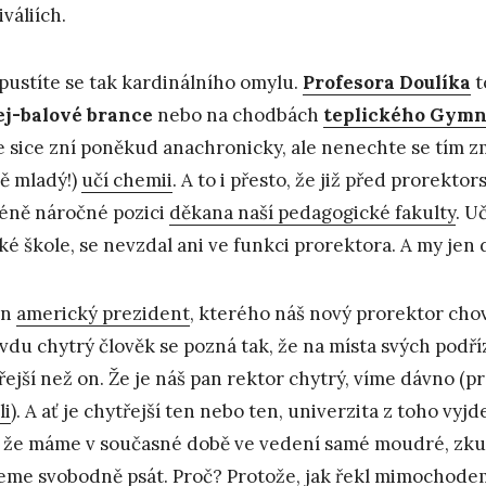
iváliích.
pustíte se tak kardinálního omylu.
Profesora Doulíka
t
j-balové brance
nebo na chodbách
teplického Gymn
e sice zní poněkud anachronicky, ale nenechte se tím zmá
ě mladý!)
učí chemii
. A to i přesto, že již před prorekto
ně náročné pozici
děkana naší pedagogické fakulty
. U
ké škole, se nevzdal ani ve funkci prorektora. A my je
en
americký prezident
, kterého náš nový prorektor chová
vdu chytrý člověk se pozná tak, že na místa svých podříz
řejší než on. Že je náš pan rektor chytrý, víme dávno (
li
). A ať je chytřejší ten nebo ten, univerzita z toho vy
, že máme v současné době ve vedení samé moudré, zkuše
me svobodně psát
. Proč? Protože, jak řekl mimochodem