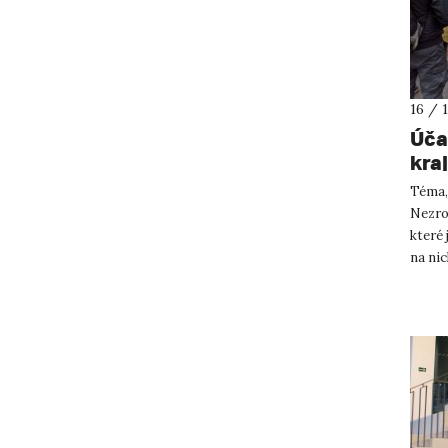
16 / 
Úča
kra
Téma,
Nezrod
které 
na ni
reg...