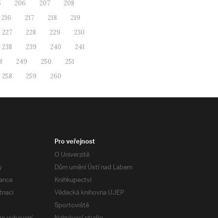
5
206
207
208
216
217
218
219
227
228
229
230
238
239
240
241
8
249
250
251
258
259
260
Pro veřejnost
O Univerzitě
y
Dům umění Ústí nad Labem
ance
Knihkupectví
tnaci
Vědecká knihovna UJEP
Sportoviště