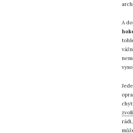
arch
A do
hoke
tohl
vážn
nemé
vyso
Jed
opra
chyt
zvoli
rádi
může