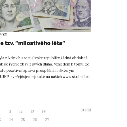
2021
e tzv. “milostivého léta”
la nikdy v historii České republiky žádná obdobná
k se rychle zbavit svých dluhů. Vzhledem k tomu, že
ato pozitivní zpráva prospěšná i některým
UJEP, zveřejňujeme ji také na našich www stránkách.
i...
Starší
0
11
12
13
14
3
24
25
26
27