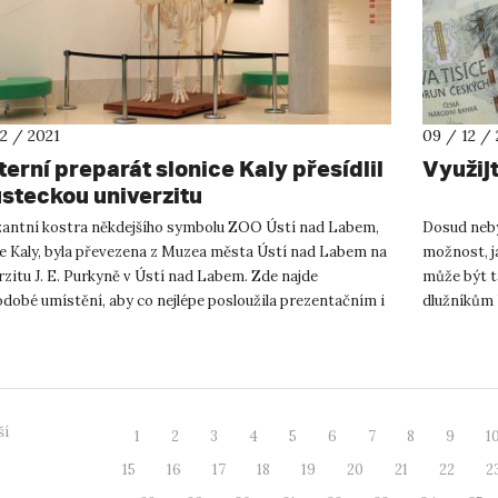
12 / 2021
09 / 12 / 
terní preparát slonice Kaly přesídlil
Využijt
ústeckou univerzitu
antní kostra někdejšího symbolu ZOO Ústí nad Labem,
Dosud neby
ce Kaly, byla převezena z Muzea města Ústí nad Labem na
možnost, ja
zitu J. E. Purkyně v Ústí nad Labem. Zde najde
může být t
dobé umístění, aby co nejlépe posloužila prezentačním i
dlužníkům 
lským účelům....
Podstata „m
ší
1
2
3
4
5
6
7
8
9
1
15
16
17
18
19
20
21
22
2