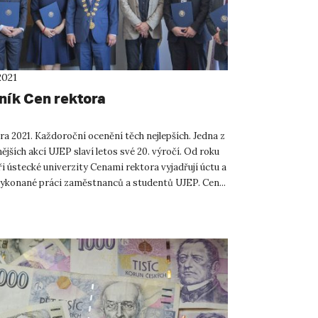
2021
čník Cen rektora
a 2021. Každoroční ocenění těch nejlepších. Jedna z
ějších akcí UJEP slaví letos své 20. výročí. Od roku
i ústecké univerzity Cenami rektora vyjadřují úctu a
vykonané práci zaměstnanců a studentů UJEP. Cen...