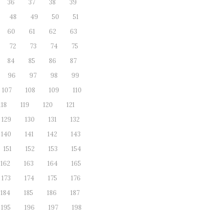
36
37
38
39
48
49
50
51
60
61
62
63
72
73
74
75
84
85
86
87
96
97
98
99
107
108
109
110
118
119
120
121
129
130
131
132
140
141
142
143
151
152
153
154
162
163
164
165
173
174
175
176
184
185
186
187
195
196
197
198