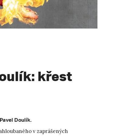
oulík: křest
 Pavel Doulík.
a zahloubaného v zaprášených