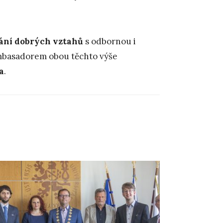
.
ání dobrých vztahů
s odbornou i
 ambasadorem obou těchto výše
a
.