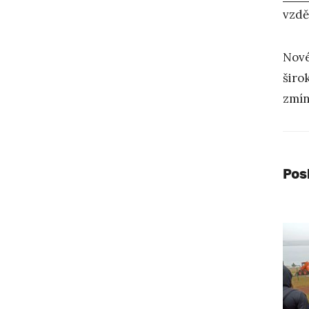
vzdě
Nové
širo
zmín
Pos