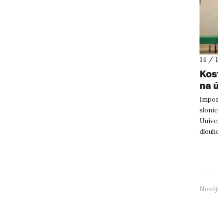
14 / 
Kos
na 
Impoz
sloni
Univer
dlouho
badate
Nověj