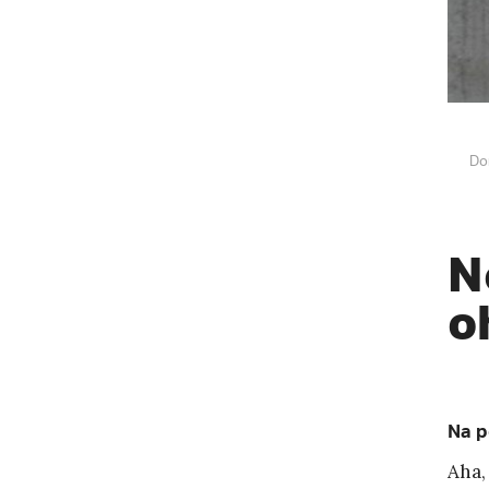
Do
N
o
Na p
Aha