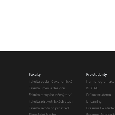
Fakulty
Pro studenty
Fakulta sociálně ekonomická
Harmonogram aka
Fakulta umění a designu
IS STAG
Fakulta strojního inženýrství
Průkaz studenta
Fakulta zdravotnických studií
E-learning
Fakulta životního prostředí
Erasmus+ – studen