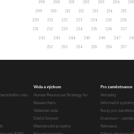
199
200
201
202
203
204
20
209
210
211
212
213
214
215
220
221
222
223
224
225
226
231
232
233
234
235
236
237
242
243
244
245
246
247
24
252
253
254
255
256
257
Věda a výzkum
Pro zaměstnance
demického roku
Human Resources Strategy for
Aktuality
Researchers
Informační systém
Vědecká rada
Kurzy pro zaměstn
Ediční činnost
Erasmus+ – zaměs
ti
Mezinárodní projekty
Rekreace