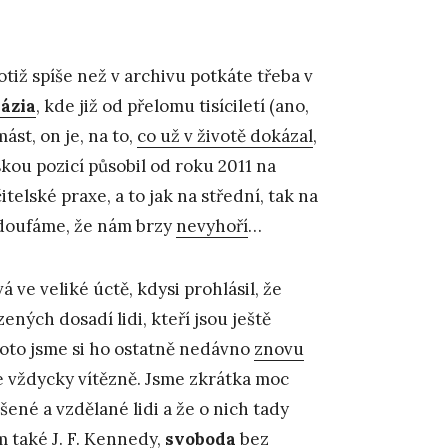
otiž spíše než v archivu potkáte třeba v
ázia
, kde již od přelomu tisíciletí (ano,
st, on je, na to,
co už v životě dokázal
,
rskou pozicí působil od roku 2011 na
čitelské praxe, a to jak na střední, tak na
n doufáme, že nám brzy
nevyhoří
…
 ve veliké úctě, kdysi prohlásil, že
ených dosadí lidi, kteří jsou ještě
proto jsme si ho ostatně nedávno
znovu
jde vždycky vítězně. Jsme zkrátka moc
né a vzdělané lidi a že o nich tady
 také J. F. Kennedy,
svoboda
bez