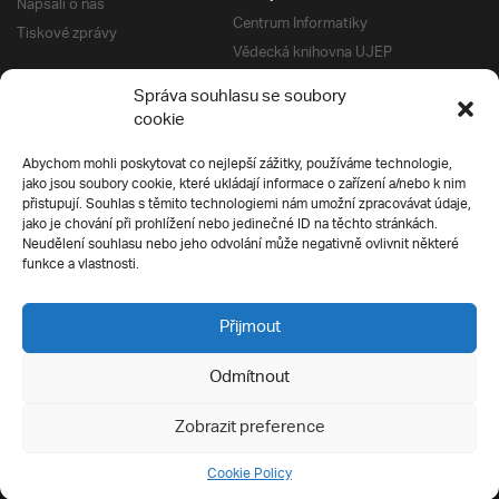
Napsali o nás
Centrum Informatiky
Tiskové zprávy
Vědecká knihovna UJEP
Správa kolejí a menz
Správa souhlasu se soubory
Univerzitní centrum podpory
Pro absolventy
cookie
Klub absolventů
Abychom mohli poskytovat co nejlepší zážitky, používáme technologie,
Silverius
jako jsou soubory cookie, které ukládají informace o zařízení a/nebo k nim
Pro uchazeče
přistupují. Souhlas s těmito technologiemi nám umožní zpracovávat údaje,
Přijímací řízení
jako je chování při prohlížení nebo jedinečné ID na těchto stránkách.
Neudělení souhlasu nebo jeho odvolání může negativně ovlivnit některé
E-prihlaska
Ochrana soukromí
funkce a vlastnosti.
Podmínky přijímacího řízení
Přípravné kurzy
Přijmout
Odmítnout
Všechna práva vyhrazena
Zobrazit preference
Cookie Policy