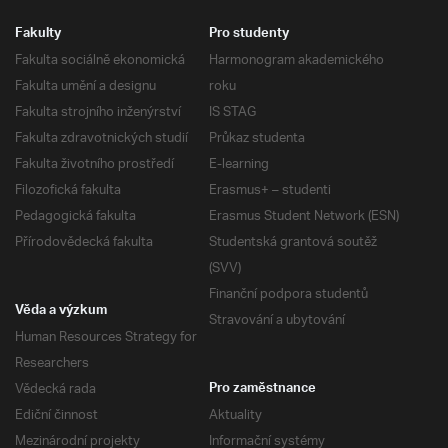
Fakulty
Pro studenty
Fakulta sociálně ekonomická
Harmonogram akademického
Fakulta umění a designu
roku
Fakulta strojního inženýrství
IS STAG
Fakulta zdravotnických studií
Průkaz studenta
Fakulta životního prostředí
E-learning
Filozofická fakulta
Erasmus+ – studenti
Pedagogická fakulta
Erasmus Student Network (ESN)
Přírodovědecká fakulta
Studentská grantová soutěž
(SVV)
Finanční podpora studentů
Věda a výzkum
Stravování a ubytování
Human Resources Strategy for
Researchers
Vědecká rada
Pro zaměstnance
Ediční činnost
Aktuality
Mezinárodní projekty
Informační systémy