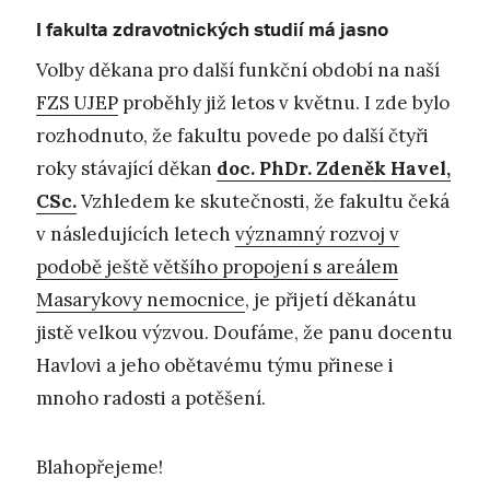
I fakulta zdravotnických studií má jasno
Volby děkana pro další funkční období na naší
FZS UJEP
proběhly již letos v květnu. I zde bylo
rozhodnuto, že fakultu povede po další čtyři
roky stávající děkan
doc. PhDr. Zdeněk Havel,
CSc.
Vzhledem ke skutečnosti, že fakultu čeká
v následujících letech
významný rozvoj v
podobě ještě většího propojení s areálem
Masarykovy nemocnice
, je přijetí děkanátu
jistě velkou výzvou. Doufáme, že panu docentu
Havlovi a jeho obětavému týmu přinese i
mnoho radosti a potěšení.
Blahopřejeme!