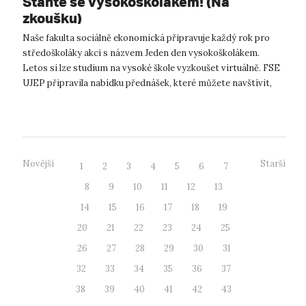
Staňte se vysokoškolákem! (Na
zkoušku)
Naše fakulta sociálně ekonomická připravuje každý rok pro
středoškoláky akci s názvem Jeden den vysokoškolákem.
Letos si lze studium na vysoké škole vyzkoušet virtuálně. FSE
UJEP připravila nabídku přednášek, které můžete navštívit,
tentokrát během ...
Novější
Starší
1
2
3
4
5
6
7
8
9
10
11
12
13
14
15
16
17
18
19
20
21
22
23
24
25
26
27
28
29
30
31
32
33
34
35
36
37
38
39
40
41
42
43