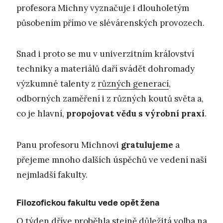
profesora Michny vyznačuje i dlouholetým
působením přímo ve slévárenských provozech.
Snad i proto se mu v univerzitním království
techniky a materiálů daří svádět dohromady
výzkumné talenty z
různých generací
,
odborných zaměření i z různých koutů světa a,
co je hlavní,
propojovat vědu s výrobní praxí
.
Panu profesoru Michnovi
gratulujeme
a
přejeme mnoho dalších úspěchů ve vedení naší
nejmladší fakulty.
Filozofickou fakultu vede opět žena
O týden dříve proběhla stejně důležitá volba na