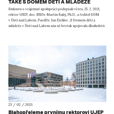
TAKÉ S DOMEM DĚTÍ A MLÁDEŽE
Smlouvu o vzájemné spolupráci podepsali včera, 25. 2. 2021,
rektor UJEP, doc. RNDr. Martin Balej, Ph.D., a ředitel DDM
v Ústí nad Labem, PaedDr. Jan Eichler. „S Domem dětí a
mládeže v Ústí nad Labem nás už beztak spojovala dlouholetá
spolupráce, n...
23 / 02 / 2021
Blahopřejeme prvnímu rektorovi UJEP