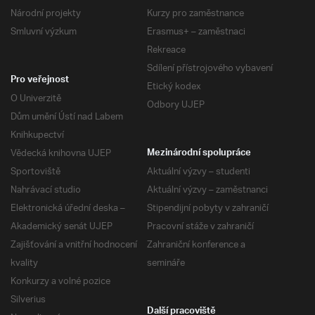
Národní projekty
Kurzy pro zaměstnance
Smluvní výzkum
Erasmus+ – zaměstnaci
Rekreace
Sdílení přístrojového vybavení
Pro veřejnost
Etický kodex
O Univerzitě
Odbory UJEP
Dům umění Ústí nad Labem
Knihkupectví
Vědecká knihovna UJEP
Mezinárodní spolupráce
Sportoviště
Aktuální výzvy – studenti
Nahrávací studio
Aktuální výzvy – zaměstnanci
Elektronická úřední deska –
Stipendijní pobyty v zahraničí
Akademický senát UJEP
Pracovní stáže v zahraničí
Zajišťování a vnitřní hodnocení
Zahraniční konference a
kvality
semináře
Konkurzy a volné pozice
Silverius
Další pracoviště