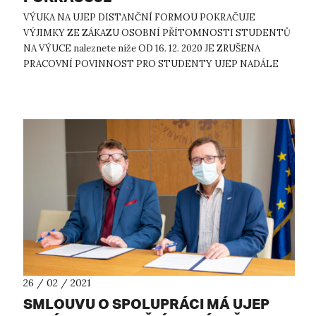
VÝUKA NA UJEP DISTANČNÍ FORMOU POKRAČUJE
VÝJIMKY ZE ZÁKAZU OSOBNÍ PŘÍTOMNOSTI STUDENTŮ
NA VÝUCE naleznete níže OD 16. 12. 2020 JE ZRUŠENA
PRACOVNÍ POVINNOST PRO STUDENTY UJEP NADÁLE
PLATÍ ZÁKAZ UBYTOVÁNÍ NA KOLEJÍCH, AVŠAK TAKÉ S
VÝJIMKAMI ...
26 / 02 / 2021
SMLOUVU O SPOLUPRÁCI MÁ UJEP