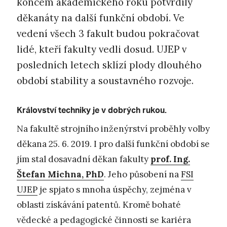
koncem akademického roku potvrdily
děkanáty na další funkční období. Ve
vedení všech 3 fakult budou pokračovat
lidé, kteří fakulty vedli dosud. UJEP v
posledních letech sklízí plody dlouhého
období stability a soustavného rozvoje.
Království techniky je v dobrých rukou.
Na fakultě strojního inženýrství proběhly volby
děkana 25. 6. 2019. I pro další funkční období se
jím stal dosavadní děkan fakulty
prof. Ing.
Štefan Michna, PhD
. Jeho působení na
FSI
UJEP
je spjato s mnoha úspěchy, zejména v
oblasti získávání patentů. Kromě bohaté
vědecké a pedagogické činnosti se kariéra