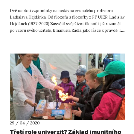
Dvě osobní vzpomínky na nedávno zesnulého profesora
Ladislava Hejdánka. Od filozofů a filozofky z FF UJEP. Ladislav
Hejdánek (1927-2020) Zasvětil svůj život filosofii, jíž rozuměl
po vzoru svého učitele, Emanuela Rádla, jako lásce k pravdě. L...
29 / 04 / 2020
Třetí role univerzit? Základ imunitního