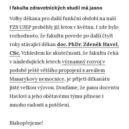
I fakulta zdravotnických studií má jasno
Volby děkana pro další funkční období na naší
FZS UJEP
proběhly již letos v květnu. I zde bylo
rozhodnuto, že fakultu povede po další čtyři
roky stávající děkan
doc. PhDr. Zdeněk Havel,
CSc.
Vzhledem ke skutečnosti, že fakultu čeká
v následujících letech
významný rozvoj v
podobě ještě většího propojení s areálem
Masarykovy nemocnice
, je přijetí děkanátu
jistě velkou výzvou. Doufáme, že panu docentu
Havlovi a jeho obětavému týmu přinese i
mnoho radosti a potěšení.
Blahopřejeme!