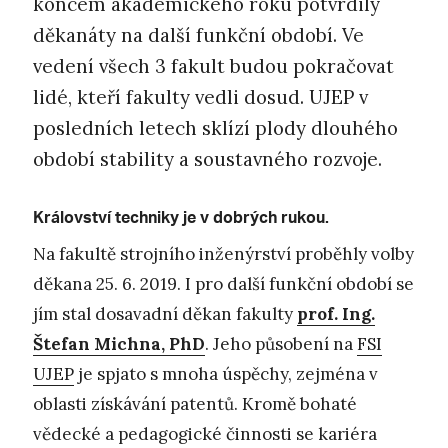
koncem akademického roku potvrdily
děkanáty na další funkční období. Ve
vedení všech 3 fakult budou pokračovat
lidé, kteří fakulty vedli dosud. UJEP v
posledních letech sklízí plody dlouhého
období stability a soustavného rozvoje.
Království techniky je v dobrých rukou.
Na fakultě strojního inženýrství proběhly volby
děkana 25. 6. 2019. I pro další funkční období se
jím stal dosavadní děkan fakulty
prof. Ing.
Štefan Michna, PhD
. Jeho působení na
FSI
UJEP
je spjato s mnoha úspěchy, zejména v
oblasti získávání patentů. Kromě bohaté
vědecké a pedagogické činnosti se kariéra