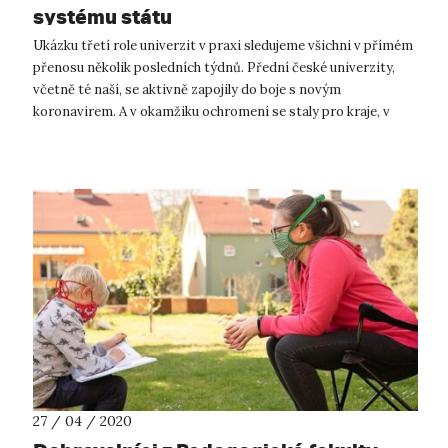
systému státu
Ukázku třetí role univerzit v praxi sledujeme všichni v přímém
přenosu několik posledních týdnů. Přední české univerzity,
včetně té naší, se aktivně zapojily do boje s novým
koronavirem. A v okamžiku ochromení se staly pro kraje, v
nichž působí, jakýms...
27 / 04 / 2020