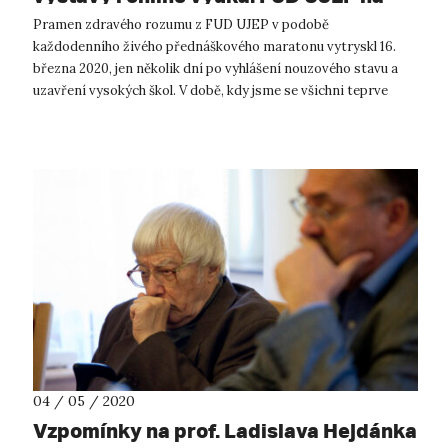
špici multimediální komunikace
Pramen zdravého rozumu z FUD UJEP v podobě
každodenního živého přednáškového maratonu vytryskl 16.
března 2020, jen několik dní po vyhlášení nouzového stavu a
uzavření vysokých škol. V době, kdy jsme se všichni teprve
vzpamatovávali z náhlé vyprázdn...
04 / 05 / 2020
Vzpomínky na prof. Ladislava Hejdánka