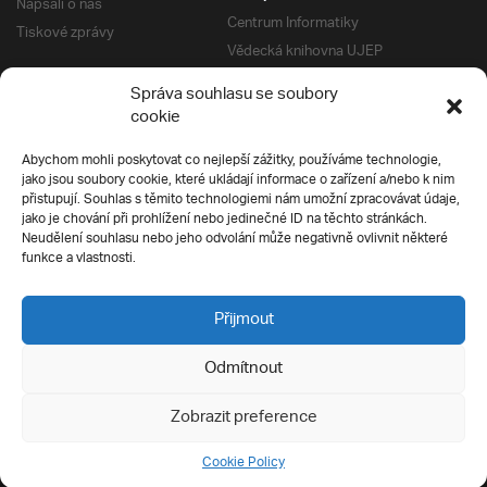
Napsali o nás
Centrum Informatiky
Tiskové zprávy
Vědecká knihovna UJEP
Správa kolejí a menz
Správa souhlasu se soubory
Univerzitní centrum podpory
Pro absolventy
cookie
Klub absolventů
Abychom mohli poskytovat co nejlepší zážitky, používáme technologie,
Silverius
jako jsou soubory cookie, které ukládají informace o zařízení a/nebo k nim
Pro uchazeče
přistupují. Souhlas s těmito technologiemi nám umožní zpracovávat údaje,
Přijímací řízení
jako je chování při prohlížení nebo jedinečné ID na těchto stránkách.
Neudělení souhlasu nebo jeho odvolání může negativně ovlivnit některé
E-prihlaska
Ochrana soukromí
funkce a vlastnosti.
Podmínky přijímacího řízení
Přípravné kurzy
Přijmout
Odmítnout
Všechna práva vyhrazena
Zobrazit preference
Cookie Policy