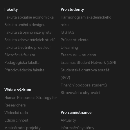
Fakulty
Pro studenty
Fakulta sociálně ekonomická
Harmonogram akademického
Fakulta umění a designu
roku
Fakulta strojního inženýrství
IS STAG
Fakulta zdravotnických studií
Průkaz studenta
Fakulta životního prostředí
E-learning
Filozofická fakulta
Erasmus+ – studenti
Pedagogická fakulta
Erasmus Student Network (ESN)
Přírodovědecká fakulta
Studentská grantová soutěž
(SVV)
Finanční podpora studentů
Věda a výzkum
Stravování a ubytování
Human Resources Strategy for
Researchers
Vědecká rada
Pro zaměstnance
Ediční činnost
Aktuality
Mezinárodní projekty
Informační systémy