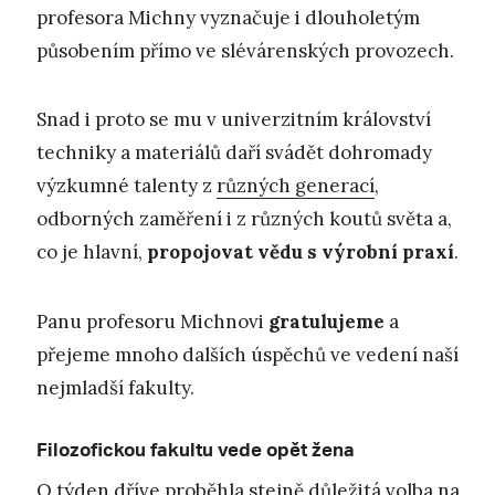
profesora Michny vyznačuje i dlouholetým
působením přímo ve slévárenských provozech.
Snad i proto se mu v univerzitním království
techniky a materiálů daří svádět dohromady
výzkumné talenty z
různých generací
,
odborných zaměření i z různých koutů světa a,
co je hlavní,
propojovat vědu s výrobní praxí
.
Panu profesoru Michnovi
gratulujeme
a
přejeme mnoho dalších úspěchů ve vedení naší
nejmladší fakulty.
Filozofickou fakultu vede opět žena
O týden dříve proběhla stejně důležitá volba na