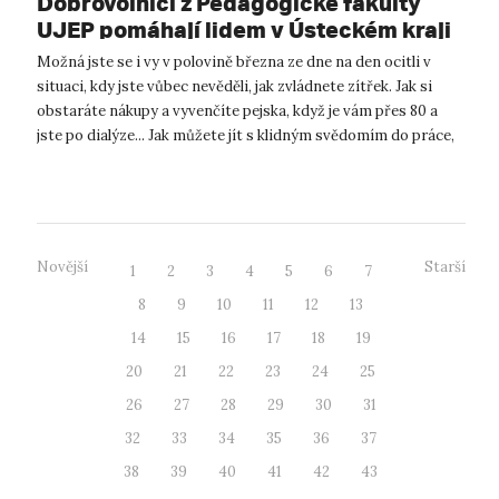
Dobrovolníci z Pedagogické fakulty
UJEP pomáhají lidem v Ústeckém kraji
zvládnout krizi
Možná jste se i vy v polovině března ze dne na den ocitli v
situaci, kdy jste vůbec nevěděli, jak zvládnete zítřek. Jak si
obstaráte nákupy a vyvenčíte pejska, když je vám přes 80 a
jste po dialýze... Jak můžete jít s klidným svědomím do práce,
k...
Novější
Starší
1
2
3
4
5
6
7
8
9
10
11
12
13
14
15
16
17
18
19
20
21
22
23
24
25
26
27
28
29
30
31
32
33
34
35
36
37
38
39
40
41
42
43