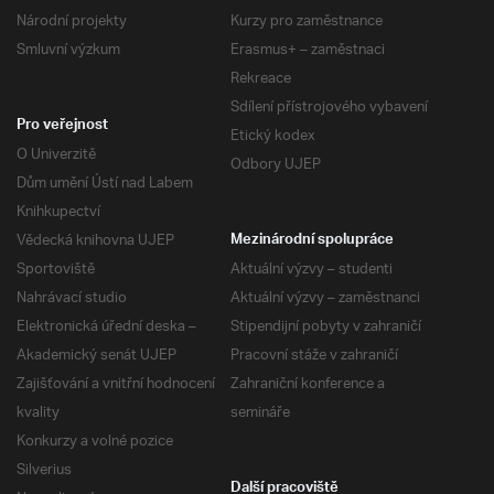
Národní projekty
Kurzy pro zaměstnance
Smluvní výzkum
Erasmus+ – zaměstnaci
Rekreace
Sdílení přístrojového vybavení
Pro veřejnost
Etický kodex
O Univerzitě
Odbory UJEP
Dům umění Ústí nad Labem
Knihkupectví
Vědecká knihovna UJEP
Mezinárodní spolupráce
Sportoviště
Aktuální výzvy – studenti
Nahrávací studio
Aktuální výzvy – zaměstnanci
Elektronická úřední deska –
Stipendijní pobyty v zahraničí
Akademický senát UJEP
Pracovní stáže v zahraničí
Zajišťování a vnitřní hodnocení
Zahraniční konference a
kvality
semináře
Konkurzy a volné pozice
Silverius
Další pracoviště