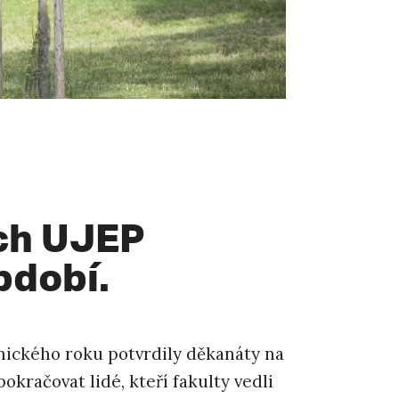
ách UJEP
bdobí.
mického roku potvrdily děkanáty na
okračovat lidé, kteří fakulty vedli