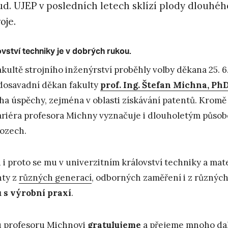
d. UJEP v posledních letech sklízí plody dlouhéh
voje.
vství techniky je v dobrých rukou.
akultě strojního inženýrství proběhly volby děkana 25. 6.
 dosavadní děkan fakulty
prof. Ing. Štefan Michna, Ph
a úspěchy, zejména v oblasti získávání patentů. Kromě
ariéra profesora Michny vyznačuje i dlouholetým půso
ozech.
 i proto se mu v univerzitním království techniky a m
nty z
různých generací
, odborných zaměření i z různých 
 s výrobní praxí
.
 profesoru Michnovi
gratulujeme
a přejeme mnoho dal