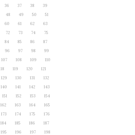
36
37
38
39
48
49
50
51
60
61
62
63
72
73
74
75
84
85
86
87
96
97
98
99
107
108
109
110
118
119
120
121
129
130
131
132
140
141
142
143
151
152
153
154
162
163
164
165
173
174
175
176
184
185
186
187
195
196
197
198