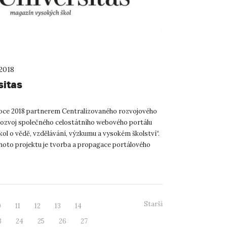
 2018
sitas
roce 2018 partnerem Centralizovaného rozvojového
Rozvoj společného celostátního webového portálu
ol o vědě, vzdělávání, výzkumu a vysokém školství“.
oto projektu je tvorba a propagace portálového
ive...
Starší
0
11
12
13
14
3
24
25
26
27