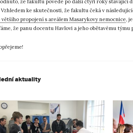
odnuto, že fakultu povede po další čtyři roky stávající
Vzhledem ke skutečnosti, že fakultu čeká v následujíc
ě většího propojení s areálem Masarykovy nemocnice
, j
áme, že panu docentu Havlovi a jeho obětavému týmu př
opřejeme!
lední aktuality