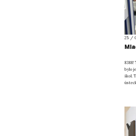
25 / 
Mla
8388! 
bylo j
škol. 
ústeck