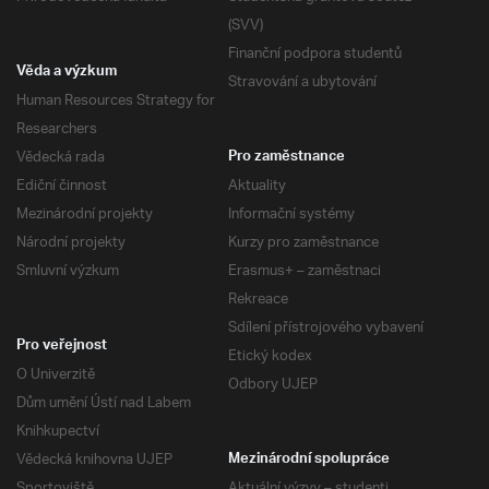
(SVV)
Finanční podpora studentů
Věda a výzkum
Stravování a ubytování
Human Resources Strategy for
Researchers
Vědecká rada
Pro zaměstnance
Ediční činnost
Aktuality
Mezinárodní projekty
Informační systémy
Národní projekty
Kurzy pro zaměstnance
Smluvní výzkum
Erasmus+ – zaměstnaci
Rekreace
Sdílení přístrojového vybavení
Pro veřejnost
Etický kodex
O Univerzitě
Odbory UJEP
Dům umění Ústí nad Labem
Knihkupectví
Vědecká knihovna UJEP
Mezinárodní spolupráce
Sportoviště
Aktuální výzvy – studenti