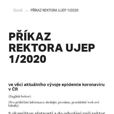
Domů
PŘÍKAZ REKTORA UJEP 1/2020
PŘÍKAZ
REKTORA UJEP
1/2020
ve věci aktuálního vývoje epidemie koronaviru
v ČR
〈English below〉
〈Pro průběžné informace sledujte, prosíme, pravidelně web své
fakulty〉
S okamžitou platností a do odvolání ruší rektor