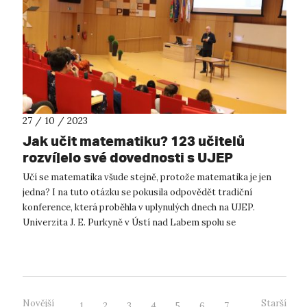
27 / 10 / 2023
Jak učit matematiku? 123 učitelů
rozvíjelo své dovednosti s UJEP
Učí se matematika všude stejně, protože matematika je jen
jedna? I na tuto otázku se pokusila odpovědět tradiční
konference, která proběhla v uplynulých dnech na UJEP.
Univerzita J. E. Purkyně v Ústí nad Labem spolu se
Společností učitelů matematiky...
Novější
Starší
1
2
3
4
5
6
7