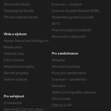
Filozofická fakulta
Erasmus+ – studenti
Pedagogická fakulta
Erasmus Student Network (ESN)
Přírodovědecká fakulta
Studentská grantová soutěž
(SVV)
Finanční podpora studentů
Věda a výzkum
Stravování a ubytování
Human Resources Strategy for
Researchers
Vědecká rada
Pro zaměstnance
Ediční činnost
Aktuality
Mezinárodní projekty
Informační systémy
Národní projekty
Kurzy pro zaměstnance
Smluvní výzkum
Erasmus+ – zaměstnaci
Rekreace
Sdílení přístrojového vybavení
Pro veřejnost
Etický kodex
O Univerzitě
Odbory UJEP
Dům umění Ústí nad Labem