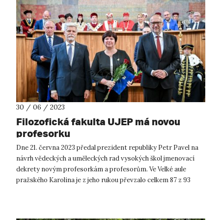
30 / 06 / 2023
Filozofická fakulta UJEP má novou
profesorku
Dne 21. června 2023 předal prezident republiky Petr Pavel na
návrh vědeckých a uměleckých rad vysokých škol jmenovací
dekrety novým profesorkám a profesorům. Ve Velké aule
pražského Karolina je z jeho rukou převzalo celkem 87 z 93
vědců, kteří v letošn...