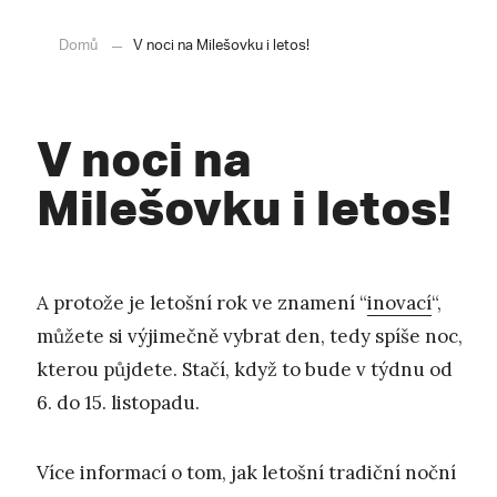
Domů
V noci na Milešovku i letos!
V noci na
Milešovku i letos!
A protože je letošní rok ve znamení “
inovací
“,
můžete si výjimečně vybrat den, tedy spíše noc,
kterou půjdete. Stačí, když to bude v týdnu od
6. do 15. listopadu.
Více informací o tom, jak letošní tradiční noční