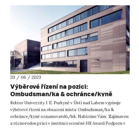
20 / 06 / 2023
Výběrové řízení na pozici:
Ombudsman/ka & ochránce/kyně
oznamovatelů/lek
Rektor Univerzity J. E. Purkyně v Ústí nad Labem vypisuje
výběrové řízení na obsazení místa: Ombudsman/ka &
ochránce/kyně oznamovatelů/lek. Nabízíme Vám: Zajímavou
a různorodou práci v instituci oceněné HR Award Podporu v
dalším rozvoji...