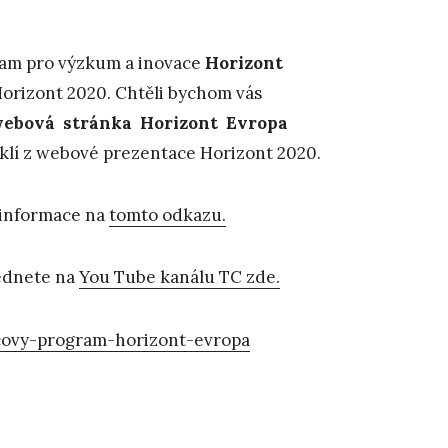
gram pro výzkum a inovace
Horizont
Horizont 2020. Chtěli bychom vás
ebová stránka Horizont Evropa
yklí z webové prezentace Horizont 2020.
 informace na
tomto odkazu.
édnete na
You Tube kanálu TC zde.
covy-program-horizont-evropa