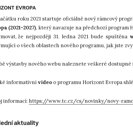
IZONT EVROPA
ačátku roku 2021 startuje oficiálně nový rámcový pro
pa (2021-2027)
, který navazuje na předchozí program 
rmovat, že nejpozději 31. ledna 2021 bude spuštěna
w
rmující o všech oblastech nového programu, jak jste zv
bě výstavby nového webu naleznete veškeré dostupné
ké informativní
video
o programu Horizont Evropa shl
j informací:
https://www.tc.cz/cs/novinky/novy-ram
ední aktuality