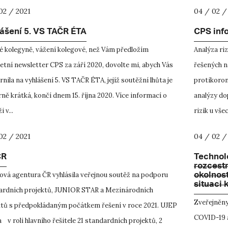
02 / 2021
04 / 02 /
ášení 5. VS TAČR ÉTA
CPS inf
é kolegyně, vážení kolegové, než Vám předložím
Analýza ri
tní newsletter CPS za září 2020, dovolte mi, abych Vás
řešených n
nila na vyhlášení 5. VS TAČR ÉTA, jejíž soutěžní lhůta je
protikoron
ě krátká, končí dnem 15. října 2020. Více informací o
analýzy do
 v...
rizik u všech
02 / 2021
04 / 02 /
ČR
Technol
rozcest
okolnos
ová agentura ČR vyhlásila veřejnou soutěž na podporu
situaci
ardních projektů, JUNIOR STAR a Mezinárodních
Zveřejněny
ktů s předpokládaným počátkem řešení v roce 2021. UJEP
COVID-19 a 
 v roli hlavního řešitele 21 standardních projektů, 2