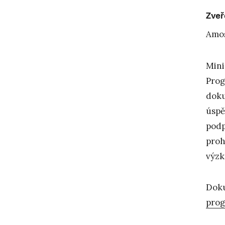
Zveř
Amo
Mini
Prog
doku
úspě
podp
proh
výzk
Doku
prog