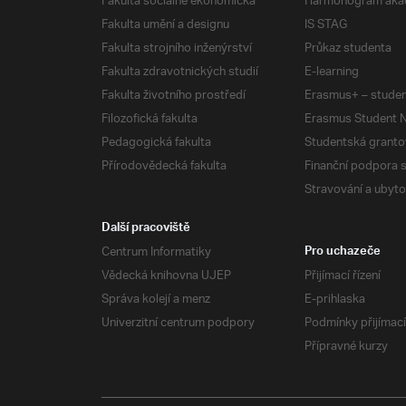
Fakulta sociálně ekonomická
Harmonogram aka
Fakulta umění a designu
IS STAG
Fakulta strojního inženýrství
Průkaz studenta
Fakulta zdravotnických studií
E-learning
Fakulta životního prostředí
Erasmus+ – studen
Filozofická fakulta
Erasmus Student N
Pedagogická fakulta
Studentská granto
Přírodovědecká fakulta
Finanční podpora 
Stravování a ubyto
Další pracoviště
Centrum Informatiky
Pro uchazeče
Vědecká knihovna UJEP
Přijímací řízení
Správa kolejí a menz
E-prihlaska
Univerzitní centrum podpory
Podmínky přijímací
Přípravné kurzy