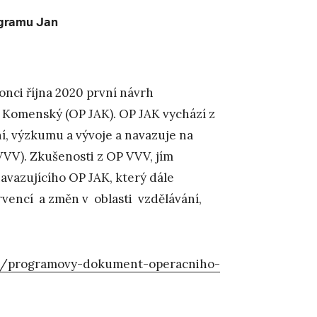
gramu Jan
onci října 2020 první návrh
omenský (OP JAK). OP JAK vychází z
ní, výzkumu a vývoje a navazuje na
VV). Zkušenosti z OP VVV, jím
vazujícího OP JAK, který dále
ervencí a změn v oblasti vzdělávání,
ek/programovy-dokument-operacniho-