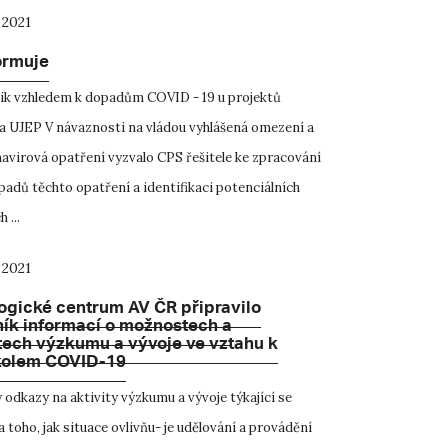
 2021
ormuje
zik vzhledem k dopadům COVID - 19 u projektů
a UJEP V návaznosti na vládou vyhlášená omezení a
avirová opatření vyzvalo CPS řešitele ke zpracování
padů těchto opatření a identifikaci potenciálních
 ...
 2021
ogické centrum AV ČR připravilo
ník informací o možnostech a
tech výzkumu a vývoje ve vztahu k
 kolem COVID-19
 odkazy na aktivity výzkumu a vývoje týkající se
toho, jak situace ovlivňu- je udělování a provádění