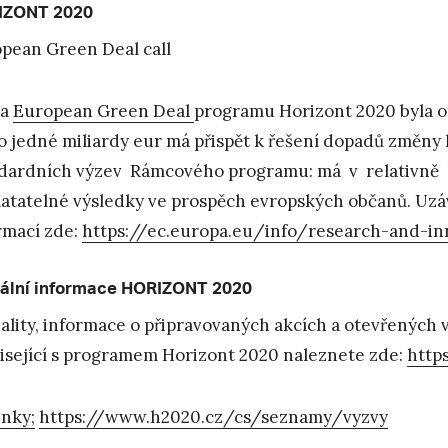
IZONT 2020
pean Green Deal call
va
European Green Deal
programu Horizont 2020 byla ote
o jedné miliardy eur má přispět k řešení dopadů změny k
dardních výzev Rámcového programu: má v relativně 
atatelné výsledky ve prospěch evropských občanů. Uz
rmací zde:
https://ec.europa.eu/info/research-and-i
ální informace HORIZONT 2020
ality, informace o připravovaných akcích a otevřených
isející s programem Horizont 2020 naleznete zde:
http
inky;
https://www.h2020.cz/cs/seznamy/vyzvy