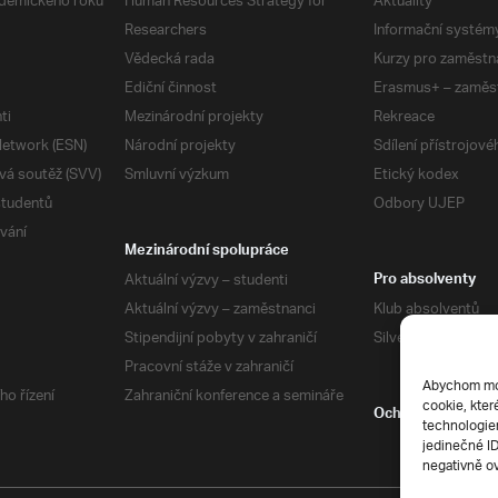
demického roku
Human Resources Strategy for
Aktuality
Researchers
Informační systém
Vědecká rada
Kurzy pro zaměstn
Ediční činnost
Erasmus+ – zaměs
ti
Mezinárodní projekty
Rekreace
etwork (ESN)
Národní projekty
Sdílení přístrojov
vá soutěž (SVV)
Smluvní výzkum
Etický kodex
studentů
Odbory UJEP
vání
Mezinárodní spolupráce
Aktuální výzvy – studenti
Pro absolventy
Aktuální výzvy – zaměstnanci
Klub absolventů
Stipendijní pobyty v zahraničí
Silverius
Pracovní stáže v zahraničí
Abychom mohl
ho řízení
Zahraniční konference a semináře
cookie, kter
Ochrana soukrom
technologiem
jedinečné I
negativně ov