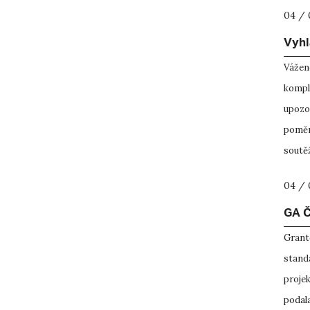
04 / 
Vyhl
Vážen
komple
upozor
poměrn
soutěži
04 / 
GA 
Grant
stand
proje
podala