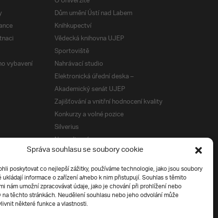
O Univerzitě
y
Dům umění Ústí nad Labem
ance
Knihkupectví
tnaci
Vědecká knihovna UJEP
Sportoviště
ého vybavení
Nahrávací studio
Elektronická úřední deska –
Akademický senát UJEP
Zajišťování a vnitřní hodnocení kvality
Konkurzy a volné pozice
Silverius
Napsali o nás
Správa souhlasu se soubory cookie
Tiskové zprávy
i poskytovat co nejlepší zážitky, používáme technologie, jako jsou soubory
é ukládají informace o zařízení a/nebo k nim přistupují. Souhlas s těmito
í
i nám umožní zpracovávat údaje, jako je chování při prohlížení nebo
D na těchto stránkách. Neudělení souhlasu nebo jeho odvolání může
livnit některé funkce a vlastnosti.