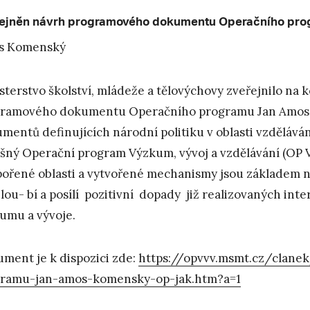
ejněn návrh programového dokumentu Operačního pro
s Komenský
sterstvo školství, mládeže a tělovýchovy zveřejnilo na k
ramového dokumentu Operačního programu Jan Amos K
mentů definujících národní politiku v oblasti vzdělává
šný Operační program Výzkum, vývoj a vzdělávání (OP V
ořené oblasti a vytvořené mechanismy jsou základem na
lou- bí a posílí pozitivní dopady již realizovaných int
umu a vývoje.
ment je k dispozici zde:
https://opvvv.msmt.cz/clan
ramu-jan-amos-komensky-op-jak.htm?a=1