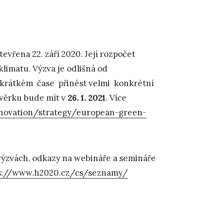
vřena 22. září 2020. Její rozpočet
limatu. Výzva je odlišná od
krátkém čase přinést velmi konkrétní
ávěrku bude mít v
26. 1. 2021
. Více
nnovation/strategy/european-green-
 výzvách, odkazy na webináře a semináře
s://www.h2020.cz/cs/seznamy/