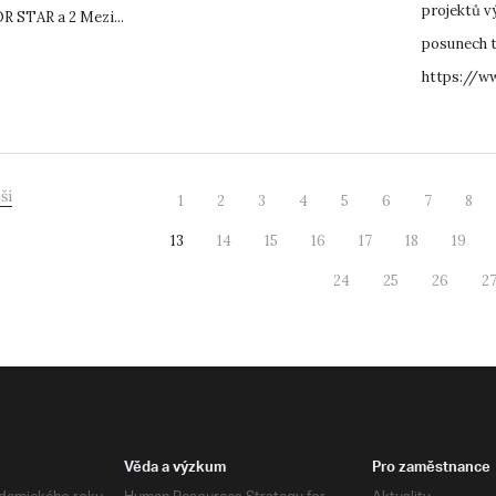
projektů v
R STAR a 2 Mezi...
posunech t
https://ww
ší
1
2
3
4
5
6
7
8
13
14
15
16
17
18
19
24
25
26
2
Věda a výzkum
Pro zaměstnance