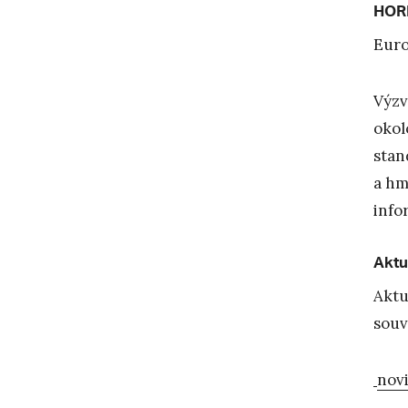
HOR
Euro
Výz
okol
stan
a hm
info
Aktu
Aktu
souv
nov