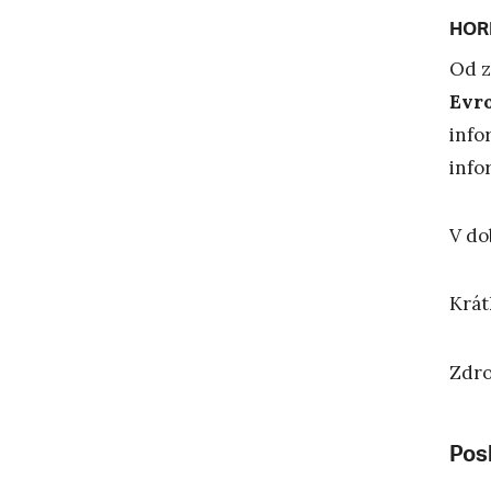
HOR
Od z
Evro
info
info
V do
Krát
Zdro
Posl