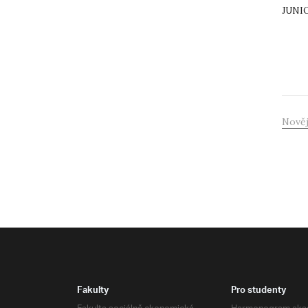
JUNIO
Nověj
Fakulty
Pro studenty