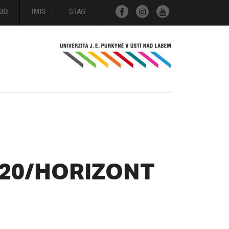
BD
IMIS
STAG
020/HORIZONT