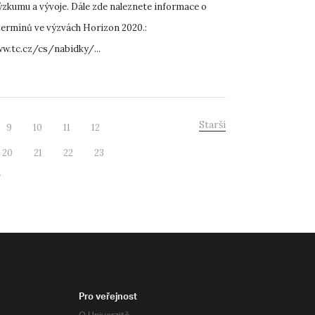
ýzkumu a vývoje. Dále zde naleznete informace o
ermínů ve výzvách Horizon 2020.:
w.tc.cz/cs/nabidky/...
Starší
9
10
11
12
20
21
22
23
7
Pro veřejnost