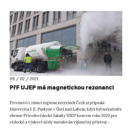
09 / 02 / 2021
PřF UJEP má magnetickou rezonanci
Prvenství v rámci regionu severních Čech si připsala
Univerzita J. E. Purkyně v Ústí nad Labem, když byl na katedře
chemie Přírodovědecké fakulty UJEP koncem roku 2020 pro
vědecké a výukové účely instalován výjimečný přístroj –
spektrometr nukleární ma...