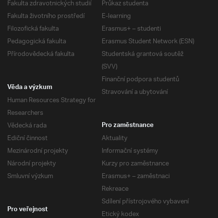
Fakulta zdravotnických studií
Průkaz studenta
Fakulta životního prostředí
E-learning
Filozofická fakulta
Erasmus+ – studenti
Pedagogická fakulta
Erasmus Student Network (ESN)
Přírodovědecká fakulta
Studentská grantová soutěž
(SVV)
Finanční podpora studentů
Věda a výzkum
Stravování a ubytování
Human Resources Strategy for
Researchers
Vědecká rada
Pro zaměstnance
Ediční činnost
Aktuality
Mezinárodní projekty
Informační systémy
Národní projekty
Kurzy pro zaměstnance
Smluvní výzkum
Erasmus+ – zaměstnaci
Rekreace
Sdílení přístrojového vybavení
Pro veřejnost
Etický kodex