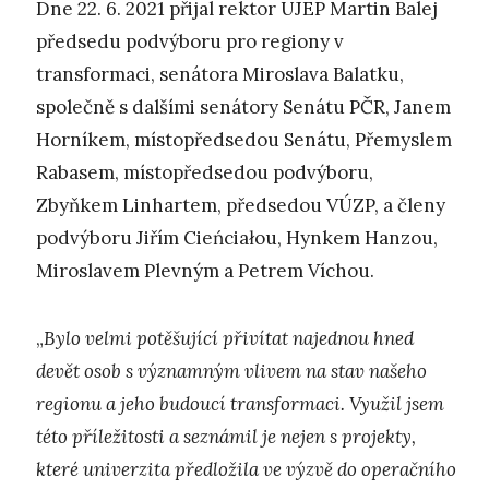
Dne 22. 6. 2021 přijal rektor UJEP Martin Balej
předsedu podvýboru pro regiony v
transformaci, senátora Miroslava Balatku,
společně s dalšími senátory Senátu PČR, Janem
Horníkem, místopředsedou Senátu, Přemyslem
Rabasem, místopředsedou podvýboru,
Zbyňkem Linhartem, předsedou VÚZP, a členy
podvýboru Jiřím Cieńciałou, Hynkem Hanzou,
Miroslavem Plevným a Petrem Víchou.
„
Bylo velmi potěšující přivítat najednou hned
devět osob s významným vlivem na stav našeho
regionu a jeho budoucí transformaci. Využil jsem
této příležitosti a seznámil je nejen s projekty,
které univerzita předložila ve výzvě do operačního