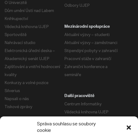
O Univerzitě
Odbory UJEP
Dům umění Ústí nad Labem
Knihkupectví
Vědecká knihovna UJEP
Mezinárodní spolupráce
Sportoviště
Aktuální výzvy – studenti
Nahrávací studio
Aktuální výzvy – zaměstnanci
Elektronická úřední deska –
Stipendijní pobyty v zahraničí
Akademický senát UJEP
Pracovní stáže v zahraničí
Zajišťování a vnitřní hodnocení
Zahraniční konference a
kvality
semináře
Konkurzy a volné pozice
Silverius
Další pracoviště
Napsali o nás
Centrum Informatiky
Tiskové zprávy
Vědecká knihovna UJEP
Správa kolejí a menz
Správa souhlasu se soubory
Univerzitní centrum podpory
Pro absolventy
cookie
Klub absolventů