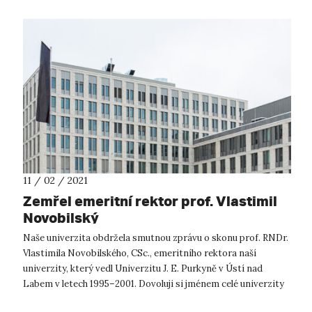
11 / 02 / 2021
Zemřel emeritní rektor prof. Vlastimil
Novobilský
Naše univerzita obdržela smutnou zprávu o skonu prof. RNDr.
Vlastimila Novobilského, CSc., emeritního rektora naší
univerzity, který vedl Univerzitu J. E. Purkyně v Ústí nad
Labem v letech 1995–2001. Dovoluji si jménem celé univerzity
vyzdvihnout hodno...