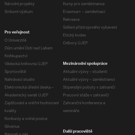
Národní projekty
Kurzy pro zaměstnance
Smluvní výzkum
Erasmus+ – zaměstnaci
Rekreace
Sdílení přístrojového vybavení
Pro veřejnost
Etický kodex
O Univerzitě
Odbory UJEP
Dům umění Ústí nad Labem
Knihkupectví
Vědecká knihovna UJEP
Mezinárodní spolupráce
Sportoviště
Aktuální výzvy – studenti
Nahrávací studio
Aktuální výzvy – zaměstnanci
Elektronická úřední deska –
Stipendijní pobyty v zahraničí
Akademický senát UJEP
Pracovní stáže v zahraničí
Zajišťování a vnitřní hodnocení
Zahraniční konference a
kvality
semináře
Konkurzy a volné pozice
Silverius
Další pracoviště
Napsali o nás