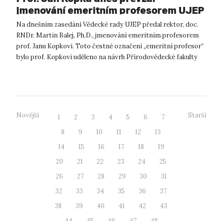
jmenování emeritním profesorem UJEP
Na dnešním zasedání Vědecké rady UJEP předal rektor, doc.
RNDr. Martin Balej, Ph.D., jmenování emeritním profesorem
prof. Janu Kopkovi. Toto čestné označení „emeritní profesor“
bylo prof. Kopkovi uděleno na návrh Přírodovědecké fakulty
UJEP. Prof. R...
Novější
Starší
1
2
3
4
5
6
7
8
9
10
11
12
13
14
15
16
17
18
19
20
21
22
23
24
25
26
27
28
29
30
31
32
33
34
35
36
37
38
39
40
41
42
43
44
45
46
47
48