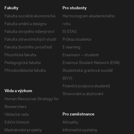
Fakulty
Pro studenty
Fakulta sociálně ekonomická
Harmonogram akademického
Fakulta umění a designu
roku
Fakulta strojního inženýrství
IS STAG
Fakulta zdravotnických studií
Průkaz studenta
Fakulta životního prostředí
E-learning
Filozofická fakulta
Erasmus+ – studenti
Pedagogická fakulta
Erasmus Student Network (ESN)
Přírodovědecká fakulta
Studentská grantová soutěž
(SVV)
Finanční podpora studentů
Věda a výzkum
Stravování a ubytování
Human Resources Strategy for
Researchers
Vědecká rada
Pro zaměstnance
Ediční činnost
Aktuality
Mezinárodní projekty
Informační systémy