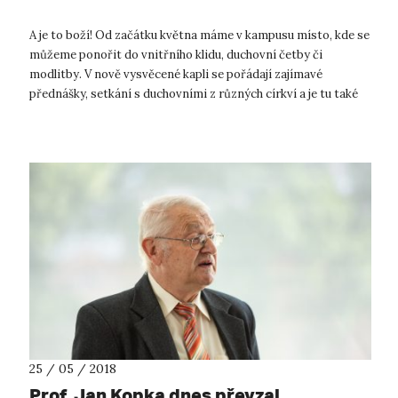
A je to boží! Od začátku května máme v kampusu místo, kde se
můžeme ponořit do vnitřního klidu, duchovní četby či
modlitby. V nově vysvěcené kapli se pořádají zajímavé
přednášky, setkání s duchovními z různých církví a je tu také
knihovna s tematickou...
25 / 05 / 2018
Prof. Jan Kopka dnes převzal