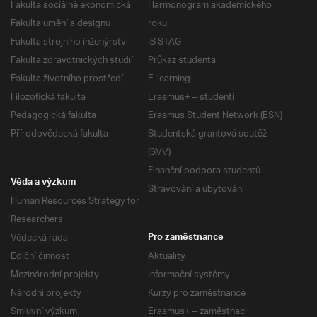
Fakulta sociálně ekonomická
Harmonogram akademického
Fakulta umění a designu
roku
Fakulta strojního inženýrství
IS STAG
Fakulta zdravotnických studií
Průkaz studenta
Fakulta životního prostředí
E-learning
Filozofická fakulta
Erasmus+ – studenti
Pedagogická fakulta
Erasmus Student Network (ESN)
Přírodovědecká fakulta
Studentská grantová soutěž
(SVV)
Finanční podpora studentů
Věda a výzkum
Stravování a ubytování
Human Resources Strategy for
Researchers
Vědecká rada
Pro zaměstnance
Ediční činnost
Aktuality
Mezinárodní projekty
Informační systémy
Národní projekty
Kurzy pro zaměstnance
Smluvní výzkum
Erasmus+ – zaměstnaci