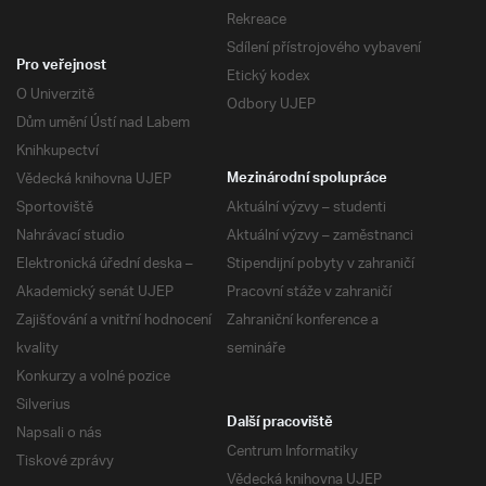
Rekreace
Sdílení přístrojového vybavení
Pro veřejnost
Etický kodex
O Univerzitě
Odbory UJEP
Dům umění Ústí nad Labem
Knihkupectví
Vědecká knihovna UJEP
Mezinárodní spolupráce
Sportoviště
Aktuální výzvy – studenti
Nahrávací studio
Aktuální výzvy – zaměstnanci
Elektronická úřední deska –
Stipendijní pobyty v zahraničí
Akademický senát UJEP
Pracovní stáže v zahraničí
Zajišťování a vnitřní hodnocení
Zahraniční konference a
kvality
semináře
Konkurzy a volné pozice
Silverius
Další pracoviště
Napsali o nás
Centrum Informatiky
Tiskové zprávy
Vědecká knihovna UJEP