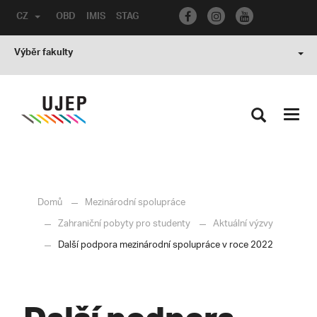
CZ
OBD
IMIS
STAG
Výběr fakulty
Toggl
navig
Domů
Mezinárodní spolupráce
Zahraniční pobyty pro studenty
Aktuální výzvy
Další podpora mezinárodní spolupráce v roce 2022
Další podpora