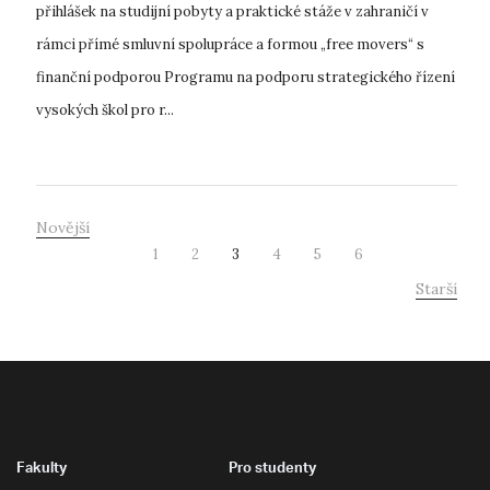
přihlášek na studijní pobyty a praktické stáže v zahraničí v
rámci přímé smluvní spolupráce a formou „free movers“ s
finanční podporou Programu na podporu strategického řízení
vysokých škol pro r...
Novější
1
2
3
4
5
6
Starší
Fakulty
Pro studenty