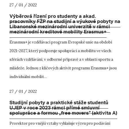
27 / 01 / 2022
Výběrová řízení pro studenty a akad.
pracovníky FŽP na studijní a výukové pobyty na
Libanonské mezinárodní univerzitě v rámci
mezinárodní kreditové mobility Erasmus+
Erasmus+ je vzdělávací program Evropské unie na období
2021-2027, který podporuje spolupráci a mobilitu ve všech
sférách vzdělávání, v odborné přípravě a v oblasti sportu a
mládeže. Jednou z klíčových aktivit programu Erasmus+ jsou
individuální mobilit...
27 / 01 / 2022
Studijní pobyty a praktické stáže studentů
UJEP v roce 2023 rámci přímé smluvní
spolupráce a formou „free movers“ (aktivita A)
Prorektor pro vnější vztahy vyhlašuje výzvu pro podávání