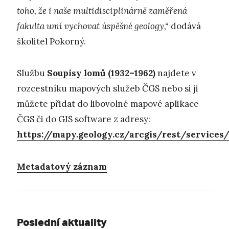
toho, že i naše multidisciplinárně zaměřená
fakulta umí vychovat úspěšné geology,“
dodává
školitel Pokorný.
Službu
Soupisy lomů (1932–1962)
najdete v
rozcestníku mapových služeb ČGS nebo si ji
můžete přidat do libovolné mapové aplikace
ČGS či do GIS software z adresy:
https://mapy.geology.cz/arcgis/rest/servic
Metadatový záznam
Poslední aktuality