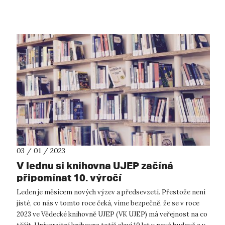
Podrobnosti naleznete z...
03 / 01 / 2023
V lednu si knihovna UJEP začíná
připomínat 10. výročí
Leden je měsícem nových výzev a předsevzetí. Přestože není
jisté, co nás v tomto roce čeká, víme bezpečně, že se v roce
2023 ve Vědecké knihovně UJEP (VK UJEP) má veřejnost na co