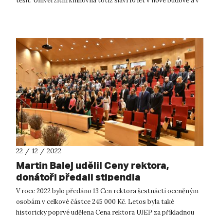
těšit. Univerzitní knihovna totiž slaví 10 let v nové budově a v
nové pod...
22 / 12 / 2022
Martin Balej udělil Ceny rektora,
donátoři předali stipendia
V roce 2022 bylo předáno 13 Cen rektora šestnácti oceněným
osobám v celkové částce 245 000 Kč. Letos byla také
historicky poprvé udělena Cena rektora UJEP za příkladnou