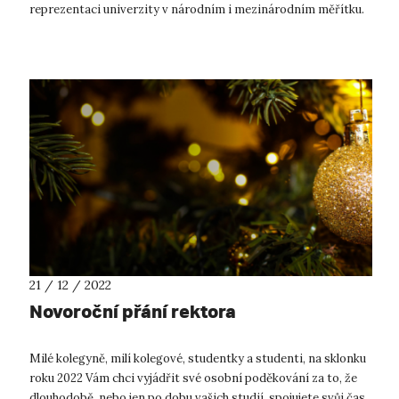
reprezentaci univerzity v národním i mezinárodním měřítku.
Obdržel ji, shodou okoln...
21 / 12 / 2022
Novoroční přání rektora
Milé kolegyně, milí kolegové, studentky a studenti, na sklonku
roku 2022 Vám chci vyjádřit své osobní poděkování za to, že
dlouhodobě, nebo jen po dobu vašich studií, spojujete svůj čas