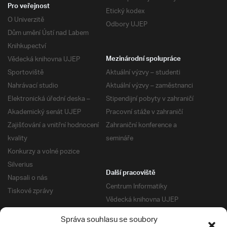
Pro veřejnost
Etický kodex
O Univerzitě
Odbory UJEP
Dům umění Ústí nad Labem
Knihkupectví
Vědecká knihovna UJEP
Mezinárodní spolupráce
Sportoviště
Aktuální výzvy – studenti
Nahrávací studio
Aktuální výzvy – zaměstnanci
Elektronická úřední deska –
Stipendijní pobyty v zahraničí
Akademický senát UJEP
Pracovní stáže v zahraničí
Zajišťování a vnitřní hodnocení
Zahraniční konference a
kvality
semináře
Konkurzy a volné pozice
Silverius
Další pracoviště
Napsali o nás
Centrum Informatiky
Tiskové zprávy
Vědecká knihovna UJEP
Správa kolejí a menz
Správa souhlasu se soubory
Univerzitní centrum podpory
Pro absolventy