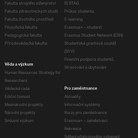
Fakulta strojního inženýrství
IS STAG
Fakulta zdravotnických studií
Průkaz studenta
Fakulta životního prostředí
E-learning
Filozofická fakulta
Erasmus+ – studenti
Pedagogická fakulta
Erasmus Student Network (ESN)
Přírodovědecká fakulta
Studentská grantová soutěž
(SVV)
Finanční podpora studentů
Věda a výzkum
Stravování a ubytování
Human Resources Strategy for
Researchers
Vědecká rada
Pro zaměstnance
Ediční činnost
Aktuality
Mezinárodní projekty
Informační systémy
Národní projekty
Kurzy pro zaměstnance
Smluvní výzkum
Erasmus+ – zaměstnaci
Rekreace
Sdílení přístrojového vybavení