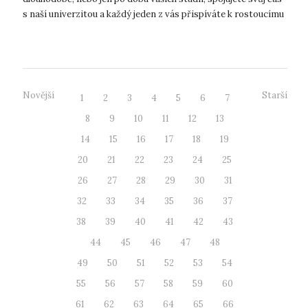
s naší univerzitou a každý jeden z vás přispíváte k rostoucímu
...
Novější
Starší
1
2
3
4
5
6
7
8
9
10
11
12
13
14
15
16
17
18
19
20
21
22
23
24
25
26
27
28
29
30
31
32
33
34
35
36
37
38
39
40
41
42
43
44
45
46
47
48
49
50
51
52
53
54
55
56
57
58
59
60
61
62
63
64
65
66