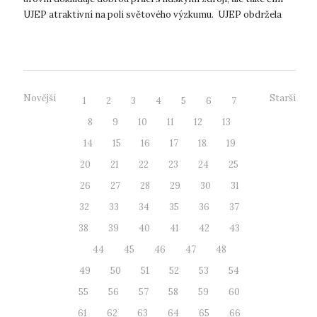
UJEP atraktivní na poli světového výzkumu. UJEP obdržela
ocenění HR...
Novější
Starší
1
2
3
4
5
6
7
8
9
10
11
12
13
14
15
16
17
18
19
20
21
22
23
24
25
26
27
28
29
30
31
32
33
34
35
36
37
38
39
40
41
42
43
44
45
46
47
48
49
50
51
52
53
54
55
56
57
58
59
60
61
62
63
64
65
66