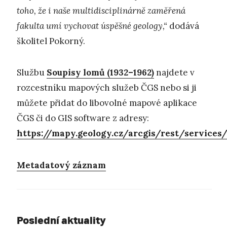
toho, že i naše multidisciplinárně zaměřená
fakulta umí vychovat úspěšné geology,“
dodává
školitel Pokorný.
Službu
Soupisy lomů (1932–1962)
najdete v
rozcestníku mapových služeb ČGS nebo si ji
můžete přidat do libovolné mapové aplikace
ČGS či do GIS software z adresy:
https://mapy.geology.cz/arcgis/rest/servic
Metadatový záznam
Poslední aktuality