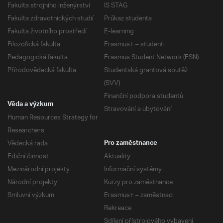
Fakulta strojního inženýrství
IS STAG
Fakulta zdravotnických studií
Průkaz studenta
Fakulta životního prostředí
E-learning
Filozofická fakulta
Erasmus+ – studenti
Pedagogická fakulta
Erasmus Student Network (ESN)
Přírodovědecká fakulta
Studentská grantová soutěž
(SVV)
Finanční podpora studentů
Věda a výzkum
Stravování a ubytování
Human Resources Strategy for
Researchers
Vědecká rada
Pro zaměstnance
Ediční činnost
Aktuality
Mezinárodní projekty
Informační systémy
Národní projekty
Kurzy pro zaměstnance
Smluvní výzkum
Erasmus+ – zaměstnaci
Rekreace
Sdílení přístrojového vybavení