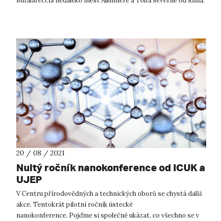
Bufalareccia nedaleko měst Allumiere a Tolfa severně od Říma.
Čeští, němeč...
20 / 08 / 2021
Nultý ročník nanokonference od ICUK a
UJEP
V Centru přírodovědných a technických oborů se chystá další
akce. Tentokrát pilotní ročník ústecké
nanokonference. Pojďme si společně ukázat, co všechno se v