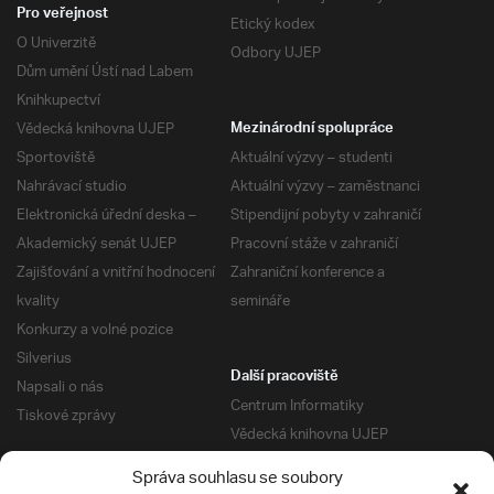
Pro veřejnost
Etický kodex
O Univerzitě
Odbory UJEP
Dům umění Ústí nad Labem
Knihkupectví
Vědecká knihovna UJEP
Mezinárodní spolupráce
Sportoviště
Aktuální výzvy – studenti
Nahrávací studio
Aktuální výzvy – zaměstnanci
Elektronická úřední deska –
Stipendijní pobyty v zahraničí
Akademický senát UJEP
Pracovní stáže v zahraničí
Zajišťování a vnitřní hodnocení
Zahraniční konference a
kvality
semináře
Konkurzy a volné pozice
Silverius
Další pracoviště
Napsali o nás
Centrum Informatiky
Tiskové zprávy
Vědecká knihovna UJEP
Správa kolejí a menz
Správa souhlasu se soubory
Univerzitní centrum podpory
Pro absolventy