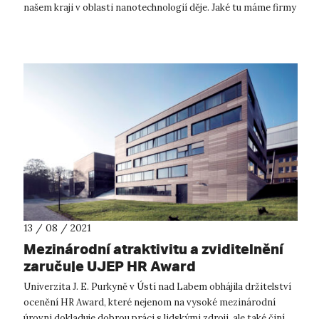
našem kraji v oblasti nanotechnologií děje. Jaké tu máme firmy
a výzkumné týmy? Co mají za seb...
13 / 08 / 2021
Mezinárodní atraktivitu a zviditelnění
zaručuje UJEP HR Award
Univerzita J. E. Purkyně v Ústí nad Labem obhájila držitelství
ocenění HR Award, které nejenom na vysoké mezinárodní
úrovni dokladuje dobrou práci s lidskými zdroji, ale také činí