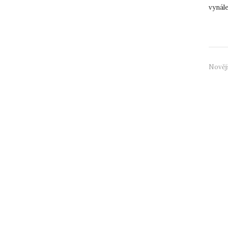
vynále
forem 
Nověj