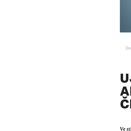
Do
U
A
Č
Ve s