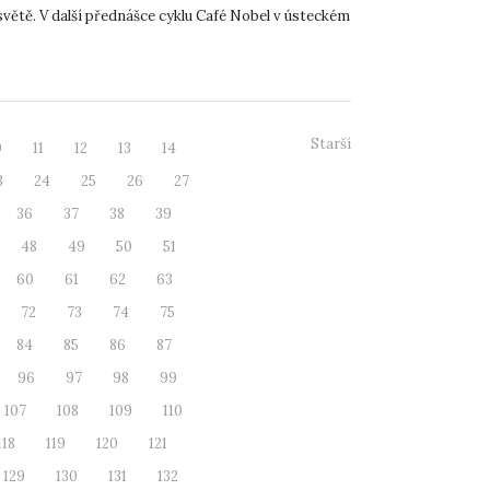
světě. V další přednášce cyklu Café Nobel v ústeckém
Starší
0
11
12
13
14
3
24
25
26
27
36
37
38
39
48
49
50
51
60
61
62
63
72
73
74
75
84
85
86
87
96
97
98
99
107
108
109
110
118
119
120
121
129
130
131
132