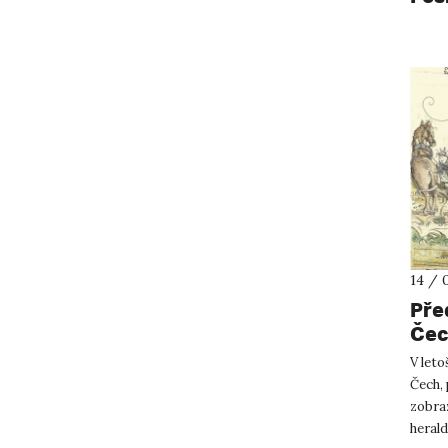
14 / 
Pře
Če
V let
Čech, 
zobra
herald