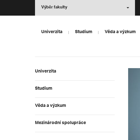
Výběr fakulty
Univerzita
Studium
Věda a výzkum
Univerzita
Studium
Věda a výzkum
Mezinárodní spolupráce