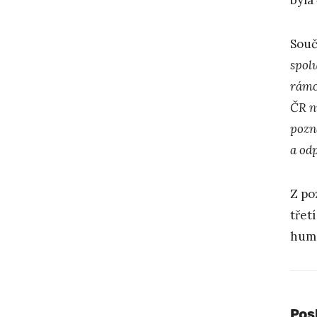
Souč
spol
rámc
ČR n
pozná
a od
Z po
třet
huma
Pos