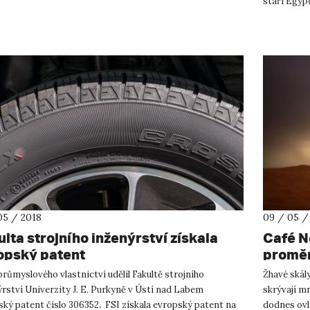
staří Egypť
ne dne 16. květ...
No...
05 / 2018
09 / 05 /
ulta strojního inženýrství získala
Café N
opský patent
promě
růmyslového vlastnictví udělil Fakultě strojního
Žhavé skály
rství Univerzity J. E. Purkyně v Ústí nad Labem
skrývají mn
ký patent číslo 306352. FSI získala evropský patent na
dodnes ovli