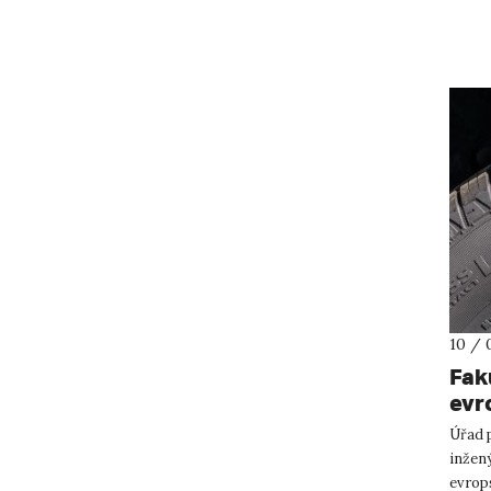
proběh
10 / 
Fak
evr
Úřad p
inžený
evrops