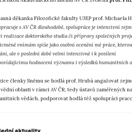
asná děkanka Filozofické fakulty UJEP prof. Michaela Hr
upracuje s AV ČR dlouhodobě, spolupráce je intenzivní zejm
i realizace doktorského studia či přípravy společných pr
icméně vnímám spíše jako osobní ocenění mé práce, kterou 
ní, ale v poslední době velmi intenzivně i k posílení
povídajícímu hodnocení významu i výsledků humanitních 
zice členky Sněmu se hodlá prof. Hrubá angažovat zejmé
í vědní oblasti v rámci AV ČR, tedy ústavů zaměřených 
nitních vědách, podporovat hodlá též spolupráci praco
lední aktuality