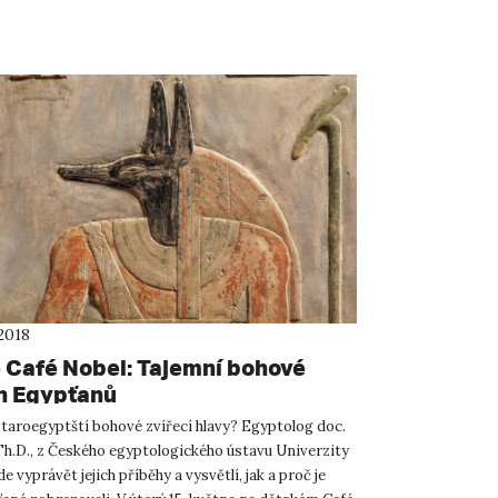
2018
 Café Nobel: Tajemní bohové
h Egypťanů
staroegyptští bohové zvířecí hlavy? Egyptolog doc.
 Th.D., z Českého egyptologického ústavu Univerzity
e vyprávět jejich příběhy a vysvětlí, jak a proč je