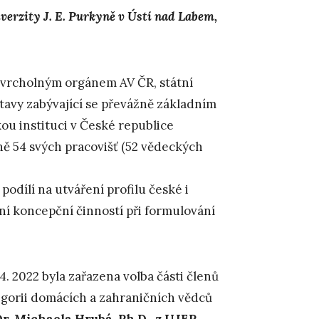
verzity J. E. Purkyně v Ústí nad Labem,
 vrcholným orgánem AV ČR, státní
tavy zabývající se převážně základním
u instituci v České republice
ě 54 svých pracovišť (52 vědeckých
podílí na utváření profilu české i
ní koncepční činností při formulování
 2022 byla zařazena volba části členů
gorii domácích a zahraničních vědců
Dr. Michaela Hrubá, Ph.D., z UJEP
.