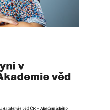
yni v
Akademie věd
gánu Akademie věd ČR – Akademického