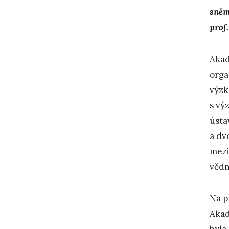
sněm
prof
Akad
orga
výzk
s vý
ústa
a dv
mezi
vědn
Na p
Akad
byla