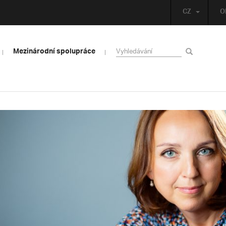
CZ
O
Mezinárodní spolupráce