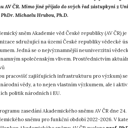
u AV ČR. Mimo jiné přijalo do svých řad zástupkyni z Uni
. PhDr. Michaelu Hrubou, Ph.D.
emický sněm Akademie věd České republiky (AV ČR) je
nizace sdružující na území České republiky vědecké ús
umem. Jedná se o nejvýznamnější neuniverzitní vědecko
znamným společenským vlivem. Prostřednictvím aktuáln
vů
ou pracovišť zajišťujících infrastrukturu pro výzkum) se 
národní vědy, a to nejen vlastním výzkumem, ale i aktiv
ích politik národních i EU.
rogramu zasedání Akademického sněmu AV ČR dne 24. 4.
emického sněmu pro funkční období 2022–2026. V kate
 členkou Akademického sněmu AV ČR zvolena
prof. Ph