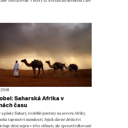
ané zobrazovali. V úterý 15. května na dětském Café
 2018
obel: Saharská Afrika v
nách času
 a písky Sahary, rozlehlé pustiny na severu Afriky,
ohá tajemství minulosti. Jejich dávné dědictví
vňuje dění nejen v této oblasti, ale zprostředkovaně