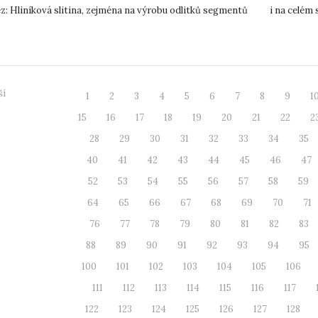
z: Hliníková slitina, zejména na výrobu odlitků segmentů
i na celém 
pro lisov...
Fok...
ší
1
2
3
4
5
6
7
8
9
1
15
16
17
18
19
20
21
22
2
28
29
30
31
32
33
34
35
40
41
42
43
44
45
46
47
52
53
54
55
56
57
58
59
64
65
66
67
68
69
70
71
76
77
78
79
80
81
82
83
88
89
90
91
92
93
94
95
100
101
102
103
104
105
106
111
112
113
114
115
116
117
122
123
124
125
126
127
128