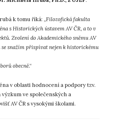
ubá k tomu říká: „
Filozofická fakulta
éna s Historických ústavem AV ČR, a to v
ojektů. Zvolení do Akademického sněmu AV
se snažím přispívat nejen k historickému
oborů obecně
.“
na v oblasti hodnocení a podpory tzv.
na výzkum ve společenských a
višť AV ČR s vysokými školami.