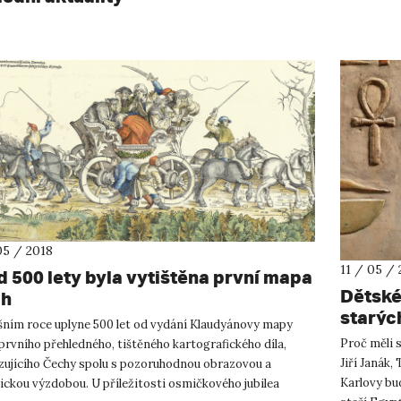
05 / 2018
11 / 05 / 
d 500 lety byla vytištěna první mapa
Dětské
ch
starýc
ošním roce uplyne 500 let od vydání Klaudyánovy mapy
Proč měli 
prvního přehledného, tištěného kartografického díla,
Jiří Janák,
zujícího Čechy spolu s pozoruhodnou obrazovou a
Karlovy bud
ickou výzdobou. U příležitosti osmičkového jubilea