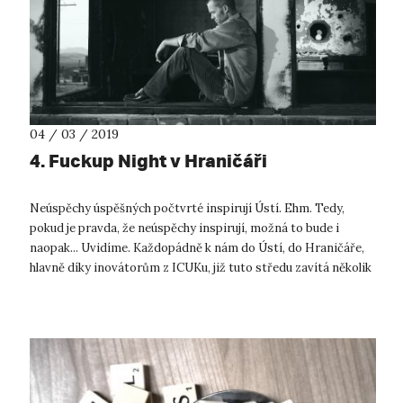
04 / 03 / 2019
4. Fuckup Night v Hraničáři
Neúspěchy úspěšných počtvrté inspirují Ústí. Ehm. Tedy,
pokud je pravda, že neúspěchy inspirují, možná to bude i
naopak... Uvidíme. Každopádně k nám do Ústí, do Hraničáře,
hlavně díky inovátorům z ICUKu, již tuto středu zavítá několik
velmi úspěšných ...