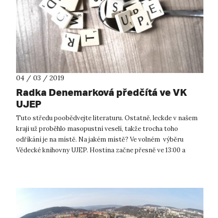
04 / 03 / 2019
Radka Denemarková předčítá ve VK
UJEP
Tuto středu poobědvejte literaturu. Ostatně, leckde v našem
kraji už proběhlo masopustní veselí, takže trocha toho
odříkání je na místě. Na jakém místě? Ve volném výběru
Vědecké knihovny UJEP. Hostina začne přesně ve 13:00 a
společnost vám bude dělat...