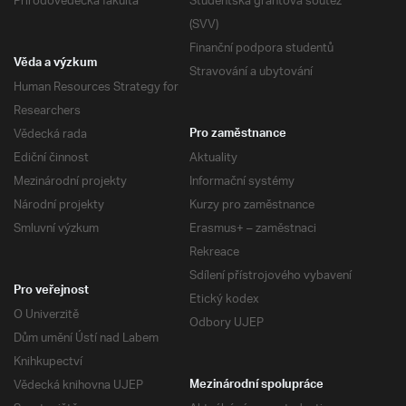
Přírodovědecká fakulta
Studentská grantová soutěž
(SVV)
Finanční podpora studentů
Věda a výzkum
Stravování a ubytování
Human Resources Strategy for
Researchers
Vědecká rada
Pro zaměstnance
Ediční činnost
Aktuality
Mezinárodní projekty
Informační systémy
Národní projekty
Kurzy pro zaměstnance
Smluvní výzkum
Erasmus+ – zaměstnaci
Rekreace
Sdílení přístrojového vybavení
Pro veřejnost
Etický kodex
O Univerzitě
Odbory UJEP
Dům umění Ústí nad Labem
Knihkupectví
Vědecká knihovna UJEP
Mezinárodní spolupráce