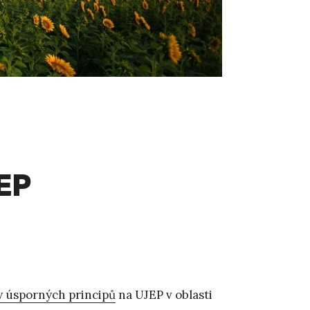
EP
y úsporných principů
na UJEP v oblasti