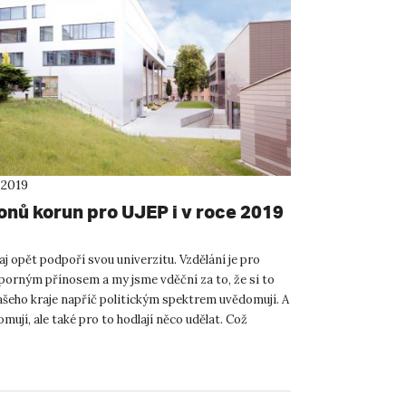
 2019
onů korun pro UJEP i v roce 2019
j opět podpoří svou univerzitu. Vzdělání je pro
porným přínosem a my jsme vděční za to, že si to
ašeho kraje napříč politickým spektrem uvědomují. A
mují, ale také pro to hodlají něco udělat. Což
..