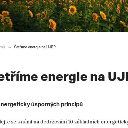
mů
Šetříme energie na UJEP
etříme energie na UJ
energeticky úsporných principů
lejte se s námi na dodržování
10 základních energetick