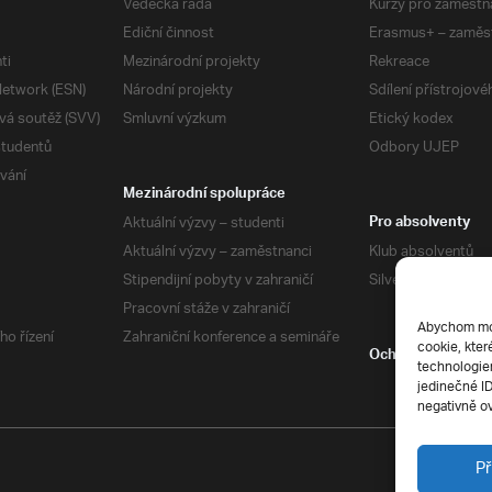
Vědecká rada
Kurzy pro zaměstn
Ediční činnost
Erasmus+ – zaměs
ti
Mezinárodní projekty
Rekreace
etwork (ESN)
Národní projekty
Sdílení přístrojov
vá soutěž (SVV)
Smluvní výzkum
Etický kodex
studentů
Odbory UJEP
vání
Mezinárodní spolupráce
Aktuální výzvy – studenti
Pro absolventy
Aktuální výzvy – zaměstnanci
Klub absolventů
Stipendijní pobyty v zahraničí
Silverius
Pracovní stáže v zahraničí
Abychom mohl
ho řízení
Zahraniční konference a semináře
cookie, kter
Ochrana soukrom
technologiem
jedinečné I
negativně ov
Př