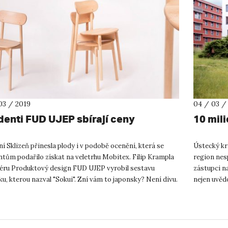
03 / 2019
04 / 03 /
denti FUD UJEP sbírají ceny
10 mili
í Sklizeň přinesla plody i v podobě ocenění, která se
Ústecký kra
tům podařilo získat na veletrhu Mobitex. Filip Krampla
region nes
liéru Produktový design FUD UJEP vyrobil sestavu
zástupci n
u, kterou nazval "Sokui". Zní vám to japonsky? Není divu.
nejen uvědo
e Jap...
znamená, ž.