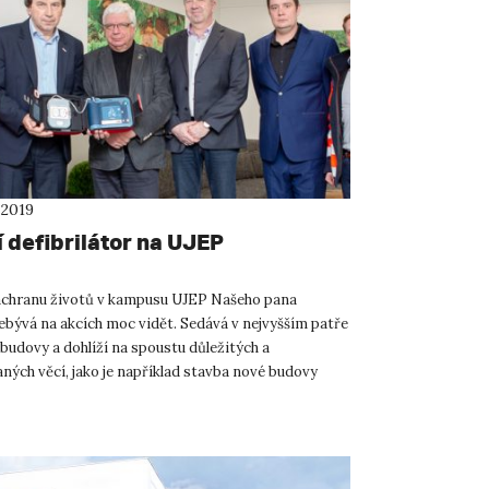
 2019
 defibrilátor na UJEP
chranu životů v kampusu UJEP Našeho pana
ebývá na akcích moc vidět. Sedává v nejvyšším patře
budovy a dohlíží na spoustu důležitých a
ných věcí, jako je například stavba nové budovy
přírodovědné a te...