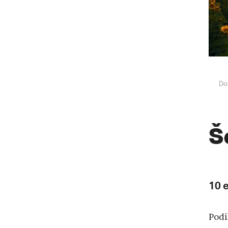
Do
Š
10 
Podí