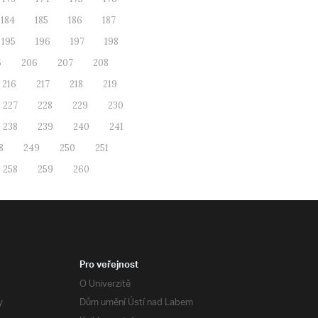
184
185
186
187
195
196
197
198
5
206
207
208
216
217
218
219
227
228
229
230
238
239
240
241
8
249
250
251
258
259
260
Pro veřejnost
O Univerzitě
y
Dům umění Ústí nad Labem