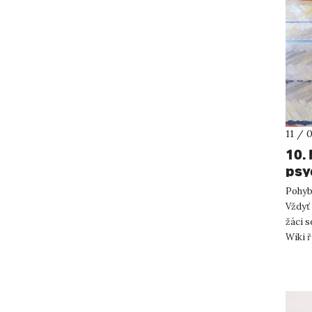
11 / 
10.
psy
Pohyb 
Vždyť 
žáci s
Wiki ř
ve ...