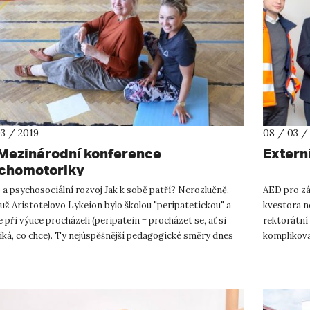
03 / 2019
08 / 03 /
 Mezinárodní konference
Externí
chomotoriky
a psychosociální rozvoj Jak k sobě patří? Nerozlučně.
AED pro zá
už Aristotelovo Lykeion bylo školou "peripatetickou" a
kvestora n
e při výuce procházeli (peripatein = procházet se, ať si
rektorátní 
íká, co chce). Ty nejúspěšnější pedagogické směry dnes
komplikova
Centra pro 