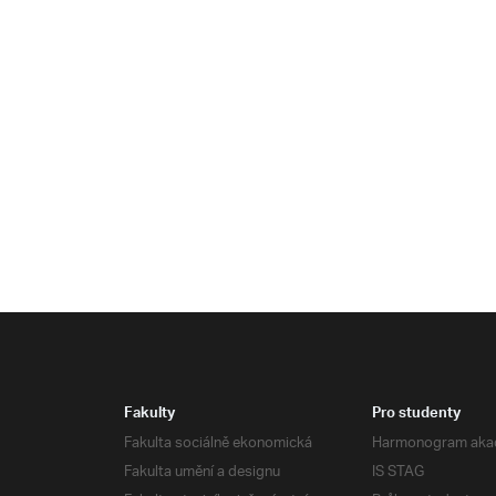
Fakulty
Pro studenty
Fakulta sociálně ekonomická
Harmonogram aka
Fakulta umění a designu
IS STAG