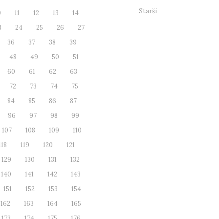
Starší
0
11
12
13
14
3
24
25
26
27
36
37
38
39
48
49
50
51
60
61
62
63
72
73
74
75
84
85
86
87
96
97
98
99
107
108
109
110
118
119
120
121
129
130
131
132
140
141
142
143
151
152
153
154
162
163
164
165
173
174
175
176