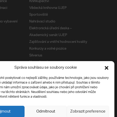
ance
Knihkupectví
tnaci
Vědecká knihovna UJEP
Sportoviště
ého vybavení
Nahrávací studio
Elektronická úřední deska –
Akademický senát UJEP
Zajišťování a vnitřní hodnocení kvality
Konkurzy a volné pozice
Silverius
Napsali o nás
Správa souhlasu se soubory cookie
Tiskové zprávy
i poskytovat co nejlepší zážitky, používáme technologie, jako jsou soubory
é ukládají informace o zařízení a/nebo k nim přistupují. Souhlas s těmito
í
i nám umožní zpracovávat údaje, jako je chování při prohlížení nebo
D na těchto stránkách. Neudělení souhlasu nebo jeho odvolání může
livnit některé funkce a vlastnosti.
ijmout
Odmítnout
Zobrazit preference