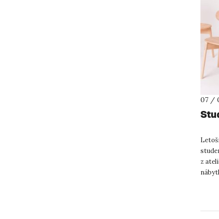
07 / 
Stu
Letošn
studen
z ate
nábytk
Filip s