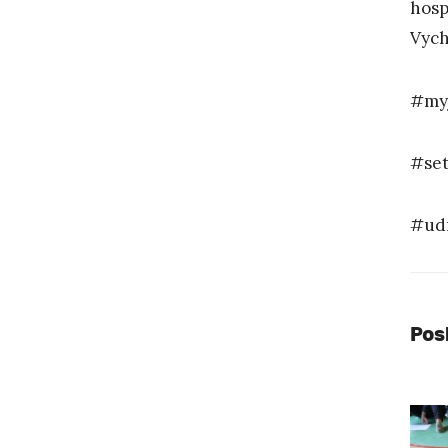
hosp
Vych
#my
#set
#udr
Pos