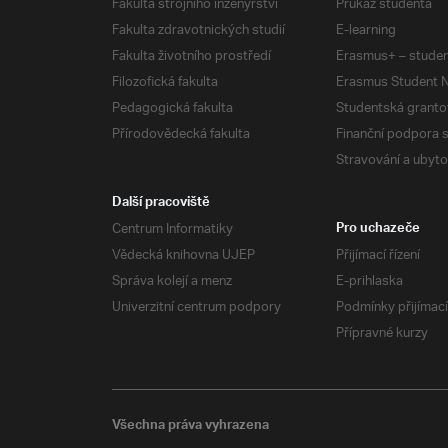
Fakulta strojního inženýrství
Průkaz studenta
Fakulta zdravotnických studií
E-learning
Fakulta životního prostředí
Erasmus+ – studen
Filozofická fakulta
Erasmus Student N
Pedagogická fakulta
Studentská granto
Přírodovědecká fakulta
Finanční podpora 
Stravování a ubyto
Další pracoviště
Centrum Informatiky
Pro uchazeče
Vědecká knihovna UJEP
Přijímací řízení
Správa kolejí a menz
E-prihlaska
Univerzitní centrum podpory
Podmínky přijímací
Přípravné kurzy
Všechna práva vyhrazena