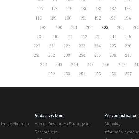
177
178
179
180
181
182
183
188
189
190
191
192
193
194
199
200
201
202
203
204
20
209
210
211
212
213
214
215
220
221
222
223
224
225
226
231
232
233
234
235
236
237
242
243
244
245
246
247
24
252
253
254
255
256
257
Věda a výzkum
Pro zaměstnance
demického roku
Human Resources Strategy for
Aktuality
Researchers
Informační systém