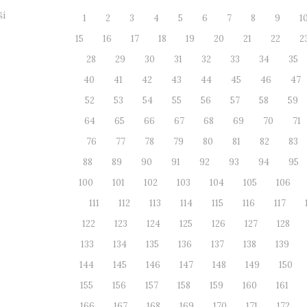
ší
1
2
3
4
5
6
7
8
9
1
15
16
17
18
19
20
21
22
2
28
29
30
31
32
33
34
35
40
41
42
43
44
45
46
47
52
53
54
55
56
57
58
59
64
65
66
67
68
69
70
71
76
77
78
79
80
81
82
83
88
89
90
91
92
93
94
95
100
101
102
103
104
105
106
111
112
113
114
115
116
117
122
123
124
125
126
127
128
133
134
135
136
137
138
139
144
145
146
147
148
149
150
155
156
157
158
159
160
161
166
167
168
169
170
171
172