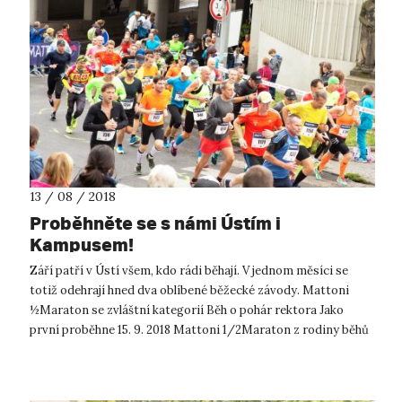
13 / 08 / 2018
Proběhněte se s námi Ústím i
Kampusem!
Září patří v Ústí všem, kdo rádi běhají. V jednom měsíci se
totiž odehrají hned dva oblíbené běžecké závody. Mattoni
½Maraton se zvláštní kategorií Běh o pohár rektora Jako
první proběhne 15. 9. 2018 Mattoni 1/2Maraton z rodiny běhů
RUNCZECH. A prot...