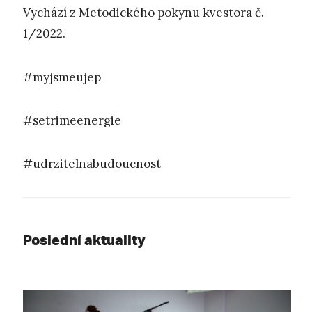
Vychází z Metodického pokynu kvestora č.
1/2022.
#myjsmeujep
#setrimeenergie
#udrzitelnabudoucnost
Poslední aktuality