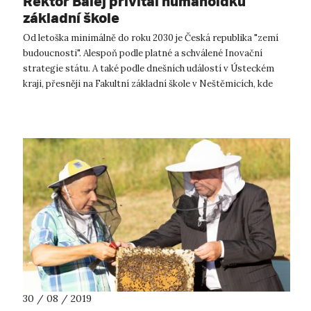
Rektor Balej přivítal humanoidku
základní škole
Od letoška minimálně do roku 2030 je Česká republika "zemí
budoucnosti". Alespoň podle platné a schválené Inovační
strategie státu. A také podle dnešních událostí v Ústeckém
kraji, přesněji na Fakultní základní škole v Neštěmicích, kde
dnes paní ředite...
30 / 08 / 2019