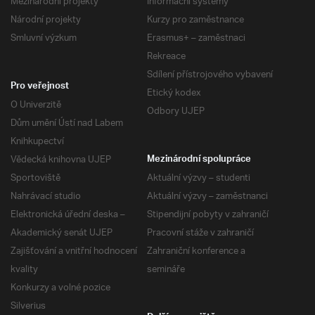
Mezinárodní projekty
Informační systémy
Národní projekty
Kurzy pro zaměstnance
Smluvní výzkum
Erasmus+ – zaměstnaci
Rekreace
Sdílení přístrojového vybavení
Pro veřejnost
Etický kodex
O Univerzitě
Odbory UJEP
Dům umění Ústí nad Labem
Knihkupectví
Vědecká knihovna UJEP
Mezinárodní spolupráce
Sportoviště
Aktuální výzvy – studenti
Nahrávací studio
Aktuální výzvy – zaměstnanci
Elektronická úřední deska –
Stipendijní pobyty v zahraničí
Akademický senát UJEP
Pracovní stáže v zahraničí
Zajišťování a vnitřní hodnocení
Zahraniční konference a
kvality
semináře
Konkurzy a volné pozice
Silverius