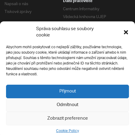
Další pracoviště
Napsali o nás
Centrum Informatiky
Tiskové zprávy
Vědecká knihovna UJEP
Správa kolejí a menz
Správa souhlasu se soubory
Univerzitní centrum podpory
Pro absolventy
cookie
Klub absolventů
Abychom mohli poskytovat co nejlepší zážitky, používáme technologie,
Silverius
jako jsou soubory cookie, které ukládají informace o zařízení a/nebo k nim
Pro uchazeče
přistupují. Souhlas s těmito technologiemi nám umožní zpracovávat údaje,
Přijímací řízení
jako je chování při prohlížení nebo jedinečné ID na těchto stránkách.
Neudělení souhlasu nebo jeho odvolání může negativně ovlivnit některé
E-prihlaska
Ochrana soukromí
funkce a vlastnosti.
Podmínky přijímacího řízení
Přípravné kurzy
Přijmout
Odmítnout
Všechna práva vyhrazena
Zobrazit preference
Cookie Policy