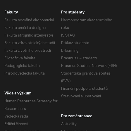
Fakulty
Pro studenty
Fakulta sociálně ekonomická
Harmonogram akademického
Fakulta umění a designu
roku
Fakulta strojního inženýrství
IS STAG
Fakulta zdravotnických studií
Průkaz studenta
Fakulta životního prostředí
E-learning
Filozofická fakulta
Erasmus+ – studenti
Pedagogická fakulta
Erasmus Student Network (ESN)
Přírodovědecká fakulta
Studentská grantová soutěž
(SVV)
Finanční podpora studentů
Věda a výzkum
Stravování a ubytování
Human Resources Strategy for
Researchers
Vědecká rada
Pro zaměstnance
Ediční činnost
Aktuality