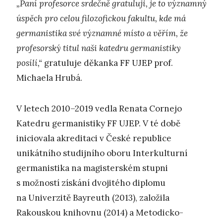
„Paní profesorce srdečně gratuluji, je to významný
úspěch pro celou filozofickou fakultu, kde má
germanistika své významné místo a věřím, že
profesorský titul naši katedru germanistiky
posílí,“
gratuluje děkanka FF UJEP prof.
Michaela Hrubá.
V letech 2010–2019 vedla Renata Cornejo
Katedru germanistiky FF UJEP. V té době
iniciovala akreditaci v České republice
unikátního studijního oboru Interkulturní
germanistika na magisterském stupni
s možností získání dvojitého diplomu
na Univerzitě Bayreuth (2013), založila
Rakouskou knihovnu (2014) a Metodicko-