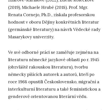
Žďárové-Karasové (2022), Zdeně Kolečkové
(2019), Michaele Hrubé (2018). Prof. Mgr.
Renata Cornejo, Ph.D., získala profesorskou
hodnost v oboru Dějiny konkrétních literatur
(germánské literatury) na návrh Vědecké rady
Masarykovy univerzity.
Ve své odborné práci se zaměřuje zejména na
literaturu německé jazykové oblasti po r. 1945
(obzvláště rakouskou literaturu), tvorbu
německy píšících autorek a autorů, kteří po
roce 1968 opustili Československo, migrační a
interkulturní literaturu a také feministickou a
genderově orientovanou literární vědu.