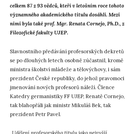
celkem 87 z 93 vědců, kteří v letošním roce tohoto
významného akademického titulu dosáhli. Mezi
nimi byla také prof. Mgr. Renata Cornejo, Ph.D., z
Filozofické fakulty UJEP.
Slavnostního předávání profesorských dekretů
se po dlouhých letech osobně zúčastnil, kromě
ministra školství mládeže a tělovýchovy, i sám
prezident České republiky, do jehož pravomoci
jmenování nových profesorů náleží. Člence
Katedry germanistiky FF UJEP, Renatě Cornejo,
tak blahopřáli jak ministr Mikuláš Bek, tak
prezident Petr Pavel.
„Udělení profesorského titulu jako nejvyšší