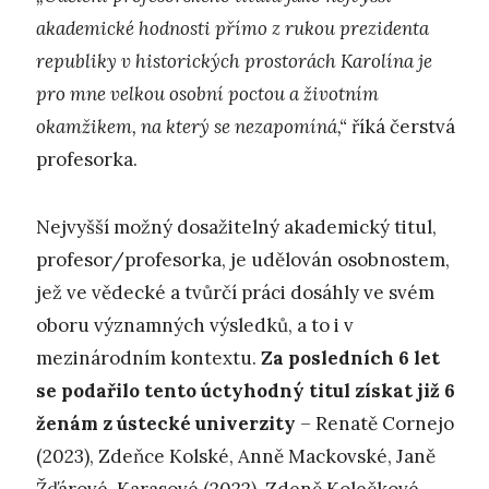
akademické hodnosti přímo z rukou prezidenta
republiky v historických prostorách Karolína je
pro mne velkou osobní poctou a životním
okamžikem, na který se nezapomíná,“
říká čerstvá
profesorka.
Nejvyšší možný dosažitelný akademický titul,
profesor/profesorka, je udělován osobnostem,
jež ve vědecké a tvůrčí práci dosáhly ve svém
oboru významných výsledků, a to i v
mezinárodním kontextu.
Za posledních 6 let
se podařilo tento úctyhodný titul získat již 6
ženám z ústecké univerzity
– Renatě Cornejo
(2023), Zdeňce Kolské, Anně Mackovské, Janě