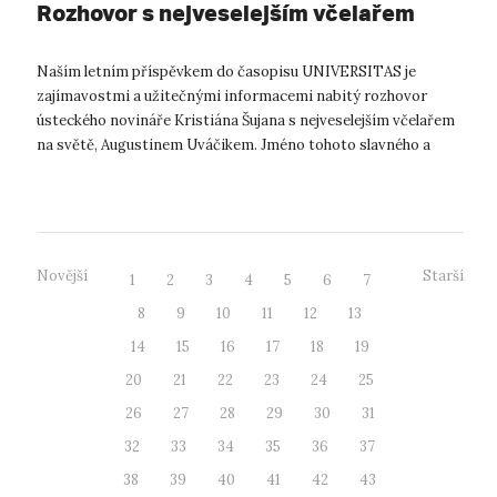
Rozhovor s nejveselejším včelařem
Naším letním příspěvkem do časopisu UNIVERSITAS je
zajímavostmi a užitečnými informacemi nabitý rozhovor
ústeckého novináře Kristiána Šujana s nejveselejším včelařem
na světě, Augustinem Uváčikem. Jméno tohoto slavného a
mezinárodně uznávaného včelaře...
Novější
Starší
1
2
3
4
5
6
7
8
9
10
11
12
13
14
15
16
17
18
19
20
21
22
23
24
25
26
27
28
29
30
31
32
33
34
35
36
37
38
39
40
41
42
43