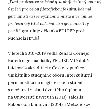
„Paní profesorce srdečně gratuluji, je to významný
úspěch pro celou filozofickou fakultu, kde má
germanistika své významné místo a věřím, že
profesorský titul naši katedru germanistiky
posílí,“
gratuluje děkanka FF UJEP prof.
Michaela Hrubá.
V letech 2010–2019 vedla Renata Cornejo
Katedru germanistiky FF UJEP. V té době
iniciovala akreditaci v České republice
unikátního studijního oboru Interkulturní
germanistika na magisterském stupni
s možností získání dvojitého diplomu
na Univerzitě Bayreuth (2013), založila
Rakouskou knihovnu (2014) a Metodicko-