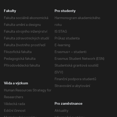
Fakulty
Pro studenty
Fakulta sociálně ekonomická
Harmonogram akademického
Fakulta umění a designu
roku
Fakulta strojního inženýrství
IS STAG
Fakulta zdravotnických studií
Průkaz studenta
Fakulta životního prostředí
E-learning
Filozofická fakulta
Erasmus+ – studenti
Pedagogická fakulta
Erasmus Student Network (ESN)
Přírodovědecká fakulta
Studentská grantová soutěž
(SVV)
Finanční podpora studentů
Věda a výzkum
Stravování a ubytování
Human Resources Strategy for
Researchers
Vědecká rada
Pro zaměstnance
Ediční činnost
Aktuality