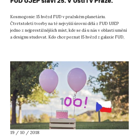
FUD UJEP slaví 25. V Ústí i v Praze.
Kosmogonie: 15 hvězd FUD v pražském planetáriu.
Čtvrtstoletí tvorby na té nejvyšší úrovni dělá z FUD UJEP
jedno z nejprestižnějších míst, kde se dá u nás v oblasti umění
a designu studovat. Kdo chce poznat 15 hvězd z galaxie FUD,
tomu se na letošním o...
19 / 10 / 2018