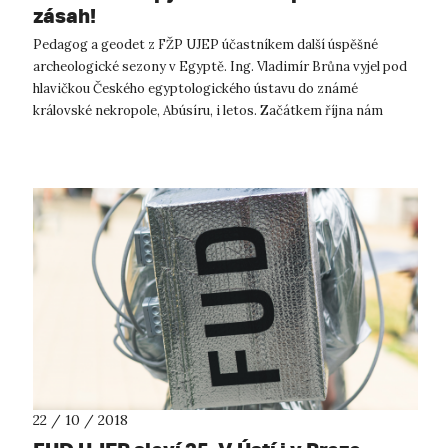
zásah!
Pedagog a geodet z FŽP UJEP účastníkem další úspěšné
archeologické sezony v Egyptě. Ing. Vladimír Brůna vyjel pod
hlavičkou Českého egyptologického ústavu do známé
královské nekropole, Abúsíru, i letos. Začátkem října nám
odtamtud přivezl zprávy o dal...
22 / 10 / 2018