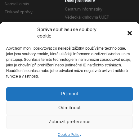
Další pracoviště
Napsali o nás
Centrum Informatiky
Tiskové zprávy
Vědecká knihovna UJEP
Správa kolejí a menz
Správa souhlasu se soubory
Univerzitní centrum podpory
Pro absolventy
cookie
Klub absolventů
Abychom mohli poskytovat co nejlepší zážitky, používáme technologie,
Silverius
jako jsou soubory cookie, které ukládají informace o zařízení a/nebo k nim
Pro uchazeče
přistupují. Souhlas s těmito technologiemi nám umožní zpracovávat údaje,
Přijímací řízení
jako je chování při prohlížení nebo jedinečné ID na těchto stránkách.
Neudělení souhlasu nebo jeho odvolání může negativně ovlivnit některé
E-prihlaska
Ochrana soukromí
funkce a vlastnosti.
Podmínky přijímacího řízení
Přípravné kurzy
Přijmout
Odmítnout
Všechna práva vyhrazena
Zobrazit preference
Cookie Policy