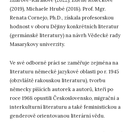
Žďárové-Karasové (2022), Zdeně Kolečkové
(2019), Michaele Hrubé (2018). Prof. Mgr.
Renata Cornejo, Ph.D., získala profesorskou
hodnost v oboru Dějiny konkrétních literatur
(germánské literatury) na návrh Vědecké rady
Masarykovy univerzity.
Ve své odborné práci se zaměřuje zejména na
literaturu německé jazykové oblasti po r. 1945
(obzvláště rakouskou literaturu), tvorbu
německy píšících autorek a autorů, kteří po
roce 1968 opustili Československo, migrační a
interkulturní literaturu a také feministickou a
genderově orientovanou literární vědu.