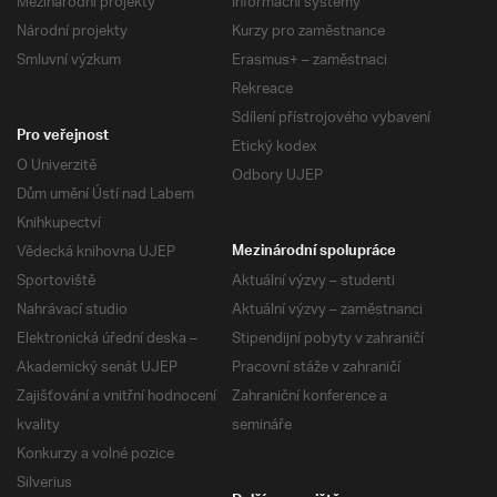
Mezinárodní projekty
Informační systémy
Národní projekty
Kurzy pro zaměstnance
Smluvní výzkum
Erasmus+ – zaměstnaci
Rekreace
Sdílení přístrojového vybavení
Pro veřejnost
Etický kodex
O Univerzitě
Odbory UJEP
Dům umění Ústí nad Labem
Knihkupectví
Vědecká knihovna UJEP
Mezinárodní spolupráce
Sportoviště
Aktuální výzvy – studenti
Nahrávací studio
Aktuální výzvy – zaměstnanci
Elektronická úřední deska –
Stipendijní pobyty v zahraničí
Akademický senát UJEP
Pracovní stáže v zahraničí
Zajišťování a vnitřní hodnocení
Zahraniční konference a
kvality
semináře
Konkurzy a volné pozice
Silverius