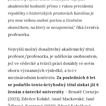
akademické hodnosti přímo z rukou prezidenta
republiky v historických prostorách Karolína je
pro mne velkou osobní poctou a životním
okamžikem, na který se nezapomíná,“
říká čerstvá
profesorka.
Nejvyšší možný dosažitelný akademický titul,
profesor/profesorka, je udělován osobnostem,
jež ve vědecké a tvůrčí práci dosáhly ve svém
oboru významných výsledků, a to i v
mezinárodním kontextu.
Za posledních 6 let
se podařilo tento úctyhodný titul získat již 6
ženám z ústecké univerzity
– Renatě Cornejo
(2023), Zdeňce Kolské, Anně Mackovské, Janě