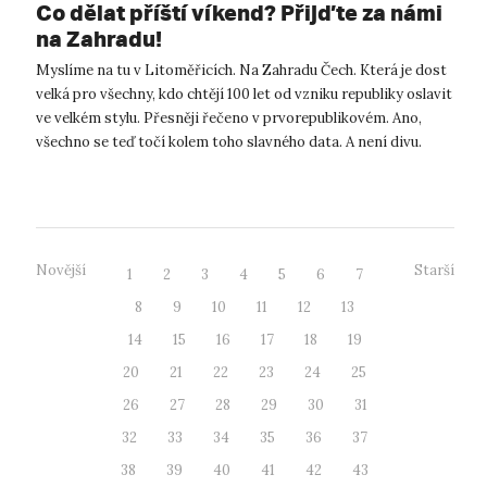
Co dělat příští víkend? Přijďte za námi
na Zahradu!
Myslíme na tu v Litoměřicích. Na Zahradu Čech. Která je dost
velká pro všechny, kdo chtějí 100 let od vzniku republiky oslavit
ve velkém stylu. Přesněji řečeno v prvorepublikovém. Ano,
všechno se teď točí kolem toho slavného data. A není divu.
Vždyť p...
Novější
Starší
1
2
3
4
5
6
7
8
9
10
11
12
13
14
15
16
17
18
19
20
21
22
23
24
25
26
27
28
29
30
31
32
33
34
35
36
37
38
39
40
41
42
43