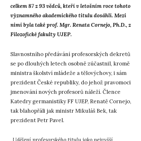
celkem 87 z 93 vědců, kteří v letošním roce tohoto
významného akademického titulu dosáhli. Mezi
nimi byla také prof. Mgr. Renata Cornejo, Ph.D., z
Filozofické fakulty UJEP.
Slavnostního předávání profesorských dekretů
se po dlouhých letech osobně zúčastnil, kromě
ministra školství mládeže a tělovýchovy, i sám
prezident České republiky, do jehož pravomoci
jmenování nových profesorů náleží. Člence
Katedry germanistiky FF UJEP, Renatě Cornejo,
tak blahopřáli jak ministr Mikuláš Bek, tak
prezident Petr Pavel.
„Udělení profesorského titulu jako nejvyšší