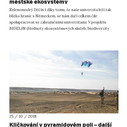
městské ekosystémy
Zelenomodrý Děčín I díky tomu, že naše univerzita leží tak
blízko hranic s Německem, se nám daří celkem čile
spolupracovat se zahraničními univerzitami. V projektu
BIDELIN (Hodnoty ekosystémových služeb, biodiverzity
a zeleno‑modré infrastruktury ve m...
25 / 10 / 2018
Kličkování v pyramidovém poli – další