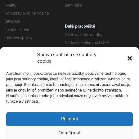
kvality
semináře
Konkurzy a volné pozice
Silverius
Další pracoviště
Napsali o nás
Centrum Informatiky
Tiskové zprávy
Vědecká knihovna UJEP
Správa kolejí a menz
Správa souhlasu se soubory
Univerzitní centrum podpory
Pro absolventy
cookie
Klub absolventů
Abychom mohli poskytovat co nejlepší zážitky, používáme technologie,
Silverius
jako jsou soubory cookie, které ukládají informace o zařízení a/nebo k nim
Pro uchazeče
přistupují. Souhlas s těmito technologiemi nám umožní zpracovávat údaje,
Přijímací řízení
jako je chování při prohlížení nebo jedinečné ID na těchto stránkách.
Neudělení souhlasu nebo jeho odvolání může negativně ovlivnit některé
E-prihlaska
Ochrana soukromí
funkce a vlastnosti.
Podmínky přijímacího řízení
Přípravné kurzy
Přijmout
Odmítnout