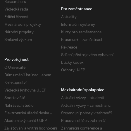
Researchers
Vědecká rada
Pro zaměstnance
Ediční činnost
Aktuality
Mezinárodní projekty
Informační systémy
Národní projekty
Kurzy pro zaměstnance
Smluvní výzkum
Erasmus+ – zaměstnaci
Rekreace
Sdílení přístrojového vybavení
Pro veřejnost
Etický kodex
O Univerzitě
Odbory UJEP
Dům umění Ústí nad Labem
Knihkupectví
Vědecká knihovna UJEP
Mezinárodní spolupráce
Sportoviště
Aktuální výzvy – studenti
Nahrávací studio
Aktuální výzvy – zaměstnanci
Elektronická úřední deska –
Stipendijní pobyty v zahraničí
Akademický senát UJEP
Pracovní stáže v zahraničí
Zajišťování a vnitřní hodnocení
Zahraniční konference a