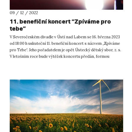
09 / 12 / 2022
11. benefiční koncert “Zpíváme pro
tebe”
V Severočeském divadle v Ústí nad Labem se 16. března 2023
od 18:00 h uskuteční 11. benefiční koncert s názvem „Zpíváme
pro Tebe“. Jeho pořadatelem je opět Ústecký dětský sbor, z. s.
V letošním roce bude výtěžek koncertu předán, formou
jednoho šeku...