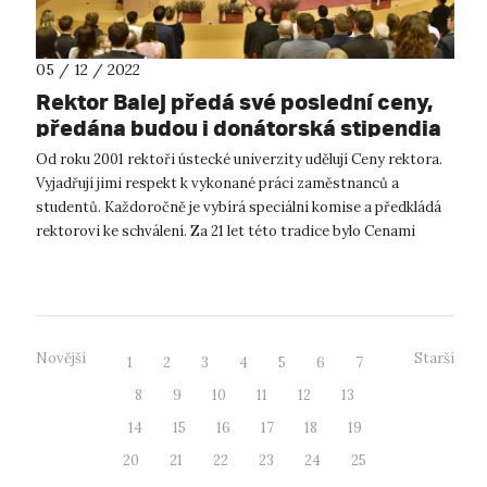
05 / 12 / 2022
Rektor Balej předá své poslední ceny,
předána budou i donátorská stipendia
Od roku 2001 rektoři ústecké univerzity udělují Ceny rektora.
Vyjadřují jimi respekt k vykonané práci zaměstnanců a
studentů. Každoročně je vybírá speciální komise a předkládá
rektorovi ke schválení. Za 21 let této tradice bylo Cenami
rektora ohodno...
Novější
Starší
1
2
3
4
5
6
7
8
9
10
11
12
13
14
15
16
17
18
19
20
21
22
23
24
25