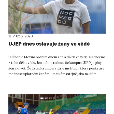
11 / 02 / 2020
UJEP dnes oslavuje ženy ve vědě
11. únor je Mezinárodním dnem žen a dívek ve vědě. Nechceme
z toho dělat vědu. Jen máme radost, že kampus UJEP je plný
žen a dívek. Že ústecká univerzita je institucí, která poskytuje
možnost uplatnění ženám - matkám (stejně jako mužům -
otcům). ...