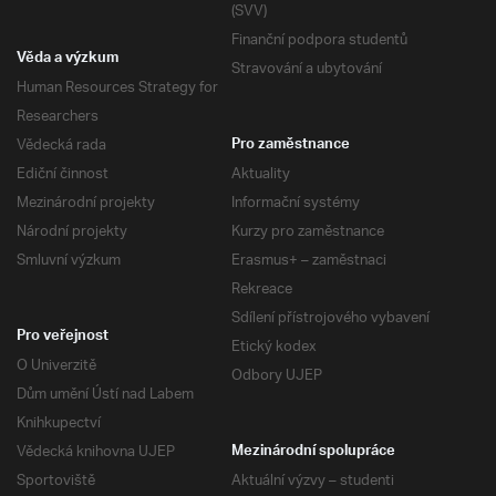
(SVV)
Finanční podpora studentů
Věda a výzkum
Stravování a ubytování
Human Resources Strategy for
Researchers
Vědecká rada
Pro zaměstnance
Ediční činnost
Aktuality
Mezinárodní projekty
Informační systémy
Národní projekty
Kurzy pro zaměstnance
Smluvní výzkum
Erasmus+ – zaměstnaci
Rekreace
Sdílení přístrojového vybavení
Pro veřejnost
Etický kodex
O Univerzitě
Odbory UJEP
Dům umění Ústí nad Labem
Knihkupectví
Vědecká knihovna UJEP
Mezinárodní spolupráce
Sportoviště
Aktuální výzvy – studenti