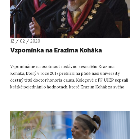
12 / 02 / 2020
Vzpomínka na Erazima Koháka
Vzpomínáme na osobnost nedávno zesnulého Erazima
Koháka, který v roce 2017 přebíral na půdě naší univerzity
čestný titul doctor honoris causa. Kolegové z FF UJEP sepsali
krátké pojednání o hodnotách, které Erazim Kohák za svého
života zastával a vyzdvi...