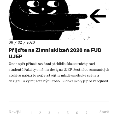
06 / 02 / 2020
Přijďte na Zimní sklizeň 2020 na FUD
UJEP
Únor opět přináší sezónní přehlídku klauzurních prací
studentů Fakulty umění a designu UJEP. Šestnáct rozmanitých
ateliérů nabízí to nejčerstvější z mladé umělecké scény a
designu. A vy můžete být u toho! Budova školy je pro veřejnost
otevřena dnes ...
Novější
Starší
1
2
3
4
5
6
7