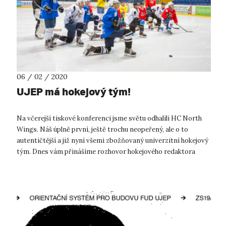
06 / 02 / 2020
UJEP má hokejový tým!
Na včerejší tiskové konferenci jsme světu odhalili HC North
Wings. Náš úplně první, ještě trochu neopeřený, ale o to
autentičtější a již nyní všemi zbožňovaný univerzitní hokejový
tým. Dnes vám přinášíme rozhovor hokejového redaktora
ústeckého HC Sl...