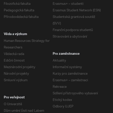
Filozofická fakulta
Erasmus+ – studenti
Pedagogická fakulta
Erasmus Student Network (ESN)
Přírodovědecká fakulta
Studentská grantová soutěž
(SVV)
Finanční podpora studentů
Věda a výzkum
Stravování a ubytování
Human Resources Strategy for
Researchers
Vědecká rada
Pro zaměstnance
Ediční činnost
Aktuality
Mezinárodní projekty
Informační systémy
Národní projekty
Kurzy pro zaměstnance
Smluvní výzkum
Erasmus+ – zaměstnaci
Rekreace
Sdílení přístrojového vybavení
Pro veřejnost
Etický kodex
O Univerzitě
Odbory UJEP
Dům umění Ústí nad Labem