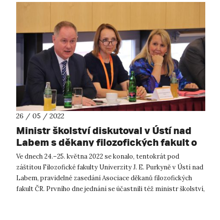
26 / 05 / 2022
Ministr školství diskutoval v Ústí nad
Labem s děkany filozofických fakult o
relevanci humanitních oborů a jejich
Ve dnech 24.–25. května 2022 se konalo, tentokrát pod
financování
záštitou Filozofické fakulty Univerzity J. E. Purkyně v Ústí nad
Labem, pravidelné zasedání Asociace děkanů filozofických
fakult ČR. Prvního dne jednání se účastnili též ministr školství,
mládeže a ...