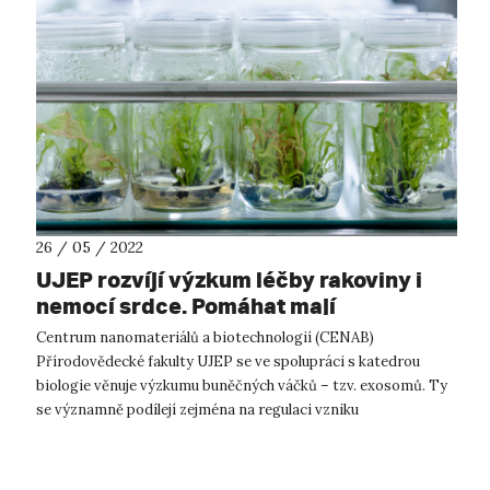
26 / 05 / 2022
UJEP rozvíjí výzkum léčby rakoviny i
nemocí srdce. Pomáhat mají
“exosomy”.
Centrum nanomateriálů a biotechnologií (CENAB)
Přírodovědecké fakulty UJEP se ve spolupráci s katedrou
biologie věnuje výzkumu buněčných váčků – tzv. exosomů. Ty
se významně podílejí zejména na regulaci vzniku
neurodegenerativních a kardiovaskulárních ...