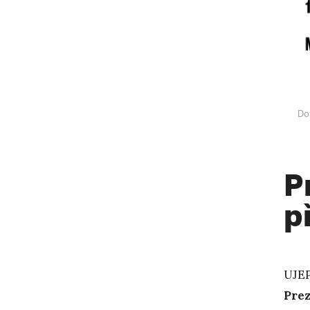
Do
P
p
UJEP
Prez