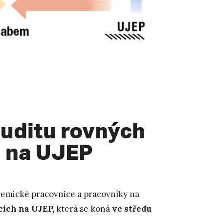
uditu rovných
h na UJEP
demické pracovnice a pracovníky na
cích na UJEP,
která se koná
ve středu