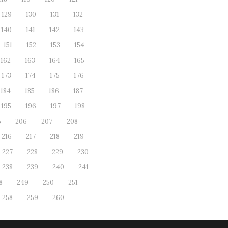
129
130
131
132
140
141
142
143
151
152
153
154
162
163
164
165
173
174
175
176
184
185
186
187
195
196
197
198
5
206
207
208
216
217
218
219
227
228
229
230
238
239
240
241
8
249
250
251
258
259
260