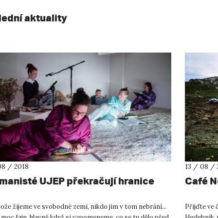
lední aktuality
08 / 2018
13 / 08 /
manisté UJEP překračují hranice
Café N
ože žijeme ve svobodné zemi, nikdo jim v tom nebrání...
Přijďte ve 
 moc fajn, hlavně když si vzpomeneme, co se tu dělo před
Hudebník, 