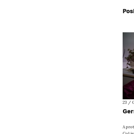
Pos
23 / 
Ger
A prot
Což je