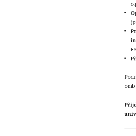
o.
Op
(p
P
in
FS
P
Podr
omb
Přij
univ