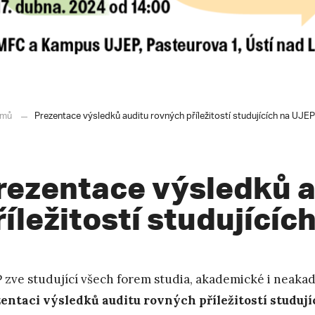
mů
Prezentace výsledků auditu rovných příležitostí studujících na UJEP
rezentace výsledků a
říležitostí studujícíc
 zve studující všech forem studia, akademické i neaka
entaci výsledků auditu rovných příležitostí studují