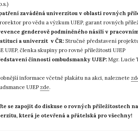
p.s.)
atření zaváděná univerzitou v oblasti rovných příle
rorektor pro vědu a výzkum UJEP, garant rovných přílež
revence genderově podmíněného násilí v pracovní
stitucí a univerzit v ČR:
Stručné představení projektu 
E UJEP, členka skupiny pro rovné příležitosti UJEP
ředstavení činnosti ombudsmanky UJEP:
Mgr. Lucie 
obnější informace včetně plakátu na akci, naleznete
zd
udsmance UJEP
zde
.
ďte se zapojit do diskuse o rovných příležitostech 
erzitu, která je otevřená a přátelská pro všechny!