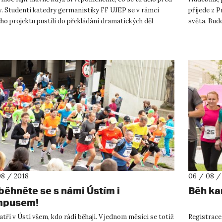
y. Studenti katedry germanistiky FF UJEP se v rámci
přijede z P
ého projektu pustili do překládání dramatických děl
světa. Bude
ných...
a g...
08 / 2018
06 / 08 /
běhněte se s námi Ústím i
Běh ka
mpusem!
atří v Ústí všem, kdo rádi běhají. V jednom měsíci se totiž
Registrace