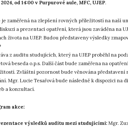
4. 2024, od 14:00 v Purpurové aule, MFC, UJEP
.
 je zaměřená na zlepšení rovných příležitostí na naší u
diskuzi a prezentaci opatření, která jsou zaváděna na U
ách života na UJEP. Budou představeny výsledky zmapová
P
ráva z auditu studujících, který na UJEP proběhl na podz
tová beseda o.p.s. Další část bude zaměřena na opatřen
ežitostí. Zvláštní pozornost bude věnována představení 
ání. Mgr. Lucie Tesařová bude následně k dispozici na d
eb a konzultací.
gram akce:
ezentace výsledků auditu mezi studujícími:
Mgr. Zuz