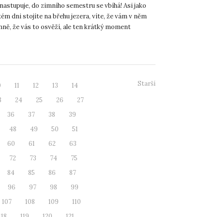
nastupuje, do zimního semestru se vbíhá! Asi jako
ém dni stojíte na břehu jezera, víte, že vám v něm
mně, že vás to osvěží, ale ten krátký moment
h...
Starší
0
11
12
13
14
3
24
25
26
27
36
37
38
39
48
49
50
51
60
61
62
63
72
73
74
75
84
85
86
87
96
97
98
99
107
108
109
110
118
119
120
121