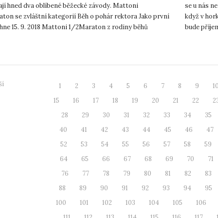
ají hned dva oblíbené běžecké závody. Mattoni
se u nás ne
on se zvláštní kategorií Běh o pohár rektora Jako první
když v hork
hne 15. 9. 2018 Mattoni 1/2Maraton z rodiny běhů
bude příje
ECH. A prot...
přechodu z 
ší
1
2
3
4
5
6
7
8
9
1
15
16
17
18
19
20
21
22
2
28
29
30
31
32
33
34
35
40
41
42
43
44
45
46
47
52
53
54
55
56
57
58
59
64
65
66
67
68
69
70
71
76
77
78
79
80
81
82
83
88
89
90
91
92
93
94
95
100
101
102
103
104
105
106
111
112
113
114
115
116
117