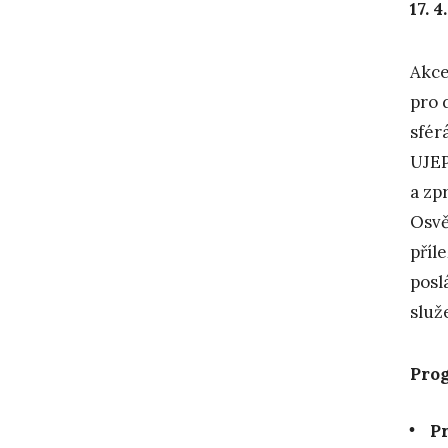
17. 
Akce
pro 
sfér
UJE
a zp
Osvě
příl
posl
služ
Pro
Pr