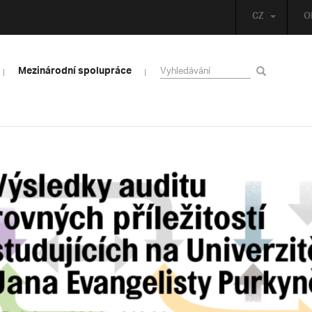
CZ
O
Mezinárodní spolupráce