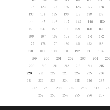
122
123
124
125
126
127
128
133
134
135
136
137
138
139
144
145
146
147
148
149
150
155
156
157
158
159
160
161
166
167
168
169
170
171
172
177
178
179
180
181
182
183
188
189
190
191
192
193
194
199
200
201
202
203
204
20
209
210
211
212
213
214
215
220
221
222
223
224
225
226
231
232
233
234
235
236
237
242
243
244
245
246
247
24
252
253
254
255
256
257