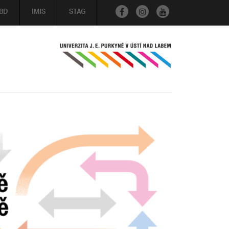
BD
IMIS
STAG