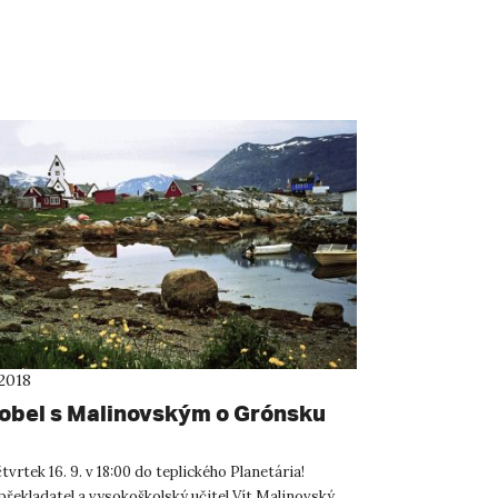
 2018
obel s Malinovským o Grónsku
čtvrtek 16. 9. v 18:00 do teplického Planetária!
překladatel a vysokoškolský učitel Vít Malinovský