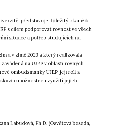
niverzitě, představuje důležitý okamžik
JEP s cílem podporovat rovnost ve všech
ní situace a potřeb studujících na
im a v zimě 2023 a který realizovala
í zaváděná na UJEP v oblasti rovných
nové ombudsmanky UJEP, její roli a
iskuzi o možnostech využití jejích
ana Labudová, Ph.D. (Osvětová beseda,