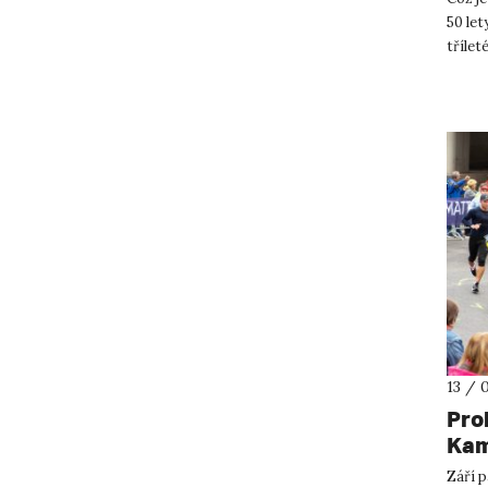
50 let
třílet
součas
13 / 
Pro
Ka
Září p