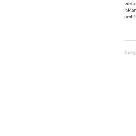
odehr
½Marat
probě
RUNCZ
Nověj