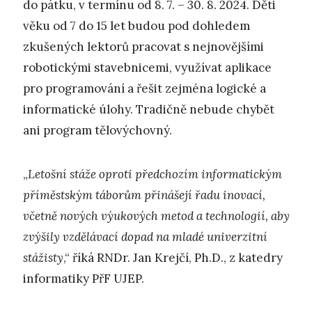
do pátku, v termínu od 8. 7. – 30. 8. 2024. Děti
věku od 7 do 15 let budou pod dohledem
zkušených lektorů pracovat s nejnovějšími
robotickými stavebnicemi, využívat aplikace
pro programování a řešit zejména logické a
informatické úlohy. Tradičně nebude chybět
ani program tělovýchovný.
„
Letošní stáže oproti předchozím informatickým
příměstským táborům přinášejí řadu inovací,
včetně nových výukových metod a technologií, aby
zvýšily vzdělávací dopad na mladé univerzitní
stážisty
,“ říká RNDr. Jan Krejčí, Ph.D., z katedry
informatiky PřF UJEP.