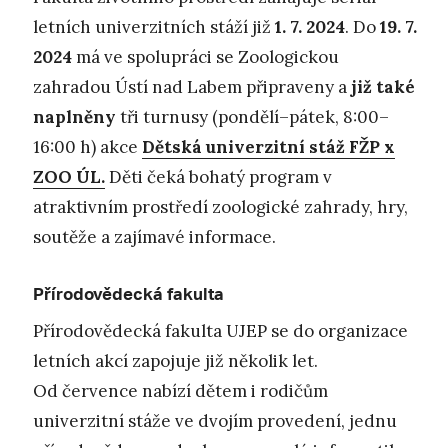
letních univerzitních stáží již
1. 7. 2024
. Do
19. 7.
2024
má ve spolupráci se Zoologickou
zahradou Ústí nad Labem připraveny a
již také
naplněny
tři turnusy (pondělí–pátek, 8:00–
16:00 h) akce
Dětská univerzitní stáž FŽP x
ZOO ÚL.
Děti čeká bohatý program v
atraktivním prostředí zoologické zahrady, hry,
soutěže a zajímavé informace.
Přírodovědecká fakulta
Přírodovědecká fakulta UJEP se do organizace
letních akcí zapojuje již několik let.
Od července nabízí dětem i rodičům
univerzitní stáže ve dvojím provedení, jednu