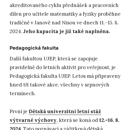
akreditovaného cyklu přednášek a pracovních
dílen pro učitele matematiky a fyziky proběhne
tradičně v Janově nad Nisou ve dnech 11.–15. 8.
2024.
Jeho kapacita je již také naplněna.
Pedagogická fakulta
Další fakultou UJEP, která se zapojuje
pravidelně do letních aktivit pro veřejnost, je
Pedagogická fakulta UJEP. Letos má připraveny
hned tři takové akce, všechny v srpnových
termínech.
První je
Dětská univerzitní letní stáž
výtvarné výchovy
, která se koná od
12.–16. 8.
2024
. Tato poznávací a zážitková dětská