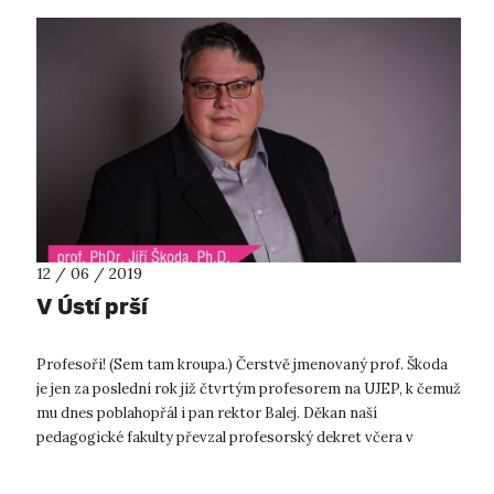
12 / 06 / 2019
V Ústí prší
Profesoři! (Sem tam kroupa.) Čerstvě jmenovaný prof. Škoda
je jen za poslední rok již čtvrtým profesorem na UJEP, k čemuž
mu dnes poblahopřál i pan rektor Balej. Děkan naší
pedagogické fakulty převzal profesorský dekret včera v
Bratislavě z rukou prez...