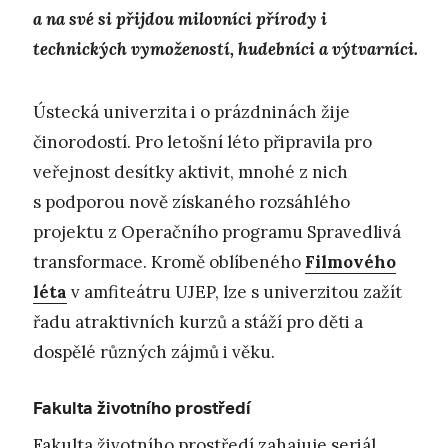
a na své si přijdou milovníci přírody i
technických vymožeností, hudebníci a výtvarníci.
Ústecká univerzita i o prázdninách žije
činorodostí. Pro letošní léto připravila pro
veřejnost desítky aktivit, mnohé z nich
s podporou nově získaného rozsáhlého
projektu z Operačního programu Spravedlivá
transformace. Kromě oblíbeného
Filmového
léta
v amfiteátru UJEP, lze s univerzitou zažít
řadu atraktivních kurzů a stáží pro děti a
dospělé různých zájmů i věku.
Fakulta životního prostředí
Fakulta životního prostředí zahajuje seriál