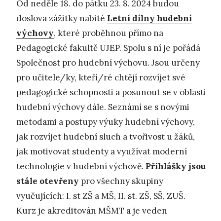
Od neděle 18. do pátku 23. 8. 2024 budou
doslova zážitky nabité
Letní dílny hudební
výchovy
, které proběhnou přímo na
Pedagogické fakultě UJEP. Spolu s ní je pořádá
Společnost pro hudební výchovu. Jsou určeny
pro učitele/ky, kteří/ré chtějí rozvíjet své
pedagogické schopnosti a posunout se v oblasti
hudební výchovy dále. Seznámí se s novými
metodami a postupy výuky hudební výchovy,
jak rozvíjet hudební sluch a tvořivost u žáků,
jak motivovat studenty a využívat moderní
technologie v hudební výchově.
Přihlášky jsou
stále otevřeny
pro všechny skupiny
vyučujících: I. st ZŠ a MŠ, II. st. ZŠ, SŠ, ZUŠ.
Kurz je akreditován MŠMT a je veden