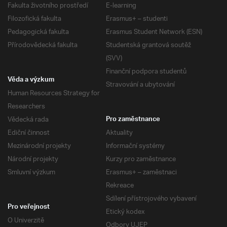
Fakulta životního prostředí
E-learning
Filozofická fakulta
Erasmus+ – studenti
Pedagogická fakulta
Erasmus Student Network (ESN)
Přírodovědecká fakulta
Studentská grantová soutěž
(SVV)
Finanční podpora studentů
Věda a výzkum
Stravování a ubytování
Human Resources Strategy for
Researchers
Vědecká rada
Pro zaměstnance
Ediční činnost
Aktuality
Mezinárodní projekty
Informační systémy
Národní projekty
Kurzy pro zaměstnance
Smluvní výzkum
Erasmus+ – zaměstnaci
Rekreace
Sdílení přístrojového vybavení
Pro veřejnost
Etický kodex
O Univerzitě
Odbory UJEP