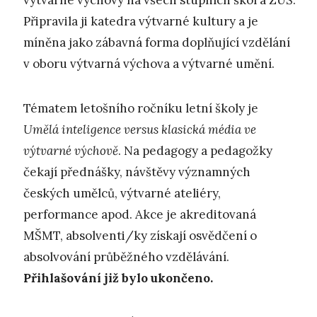
výtvarné výchovy na všech stupních škol a ZUŠ.
Připravila ji katedra výtvarné kultury a je
míněna jako zábavná forma doplňující vzdělání
v oboru výtvarná výchova a výtvarné umění.
Tématem letošního ročníku letní školy je
Umělá inteligence versus klasická média ve
výtvarné výchově
. Na pedagogy a pedagožky
čekají přednášky, návštěvy významných
českých umělců, výtvarné ateliéry,
performance apod. Akce je akreditovaná
MŠMT, absolventi/ky získají osvědčení o
absolvování průběžného vzdělávání.
Přihlašování již bylo ukončeno.