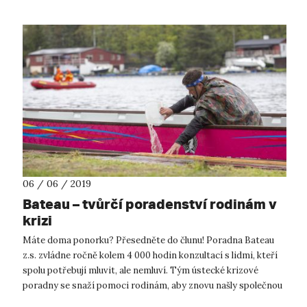
06 / 06 / 2019
Bateau – tvůrčí poradenství rodinám v
krizi
Máte doma ponorku? Přesedněte do člunu! Poradna Bateau
z.s. zvládne ročně kolem 4 000 hodin konzultací s lidmi, kteří
spolu potřebují mluvit, ale nemluví. Tým ústecké krizové
poradny se snaží pomoci rodinám, aby znovu našly společnou
řeč. Takovou, kte...