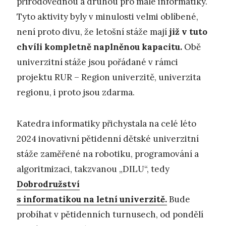
přírodovědnou a druhou pro malé informatiky.
Tyto aktivity byly v minulosti velmi oblíbené,
není proto divu, že letošní stáže mají
již v tuto
chvíli kompletně naplněnou kapacitu.
Obě
univerzitní stáže jsou pořádané v rámci
projektu RUR – Region univerzitě, univerzita
regionu, i proto jsou zdarma.
Katedra informatiky přichystala na celé léto
2024 inovativní pětidenní dětské univerzitní
stáže zaměřené na robotiku, programování a
algoritmizaci, takzvanou „DILU“, tedy
Dobrodružství
s informatikou na letní univerzitě.
Bude
probíhat v pětidenních turnusech, od pondělí