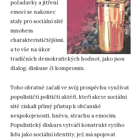
požadavky a jitření
emocí se nakonec
staly pro sociální sítě
mnohem
charakterističtějšími,
a to vše na úkor
tradičních demokratických hodnot, jako jsou
dialog, diskuse či kompromis.
Toho obratně začali ve svůj prospěchu využívat
populističtí političtí aktéři, kteří skrze sociální
sítě získali přímý přístup k občanské
nespokojenosti, hněvu, strachu a emocím.
Populistický diskurs vytváří konstrukt ryzího
lidu jako sociální identity, jež má spojovat