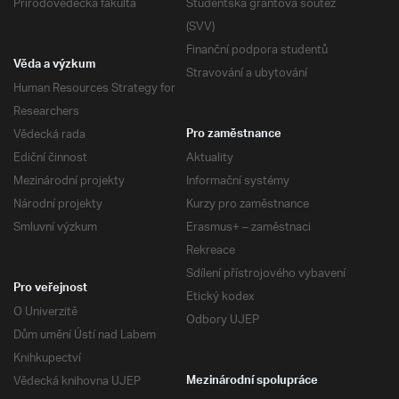
Přírodovědecká fakulta
Studentská grantová soutěž
(SVV)
Finanční podpora studentů
Věda a výzkum
Stravování a ubytování
Human Resources Strategy for
Researchers
Vědecká rada
Pro zaměstnance
Ediční činnost
Aktuality
Mezinárodní projekty
Informační systémy
Národní projekty
Kurzy pro zaměstnance
Smluvní výzkum
Erasmus+ – zaměstnaci
Rekreace
Sdílení přístrojového vybavení
Pro veřejnost
Etický kodex
O Univerzitě
Odbory UJEP
Dům umění Ústí nad Labem
Knihkupectví
Vědecká knihovna UJEP
Mezinárodní spolupráce