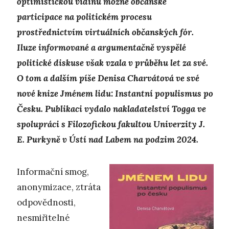
optimistickou vidinu možné občanské
participace na politickém procesu
prostřednictvím virtuálních občanských fór.
Iluze informované a argumentačně vyspělé
politické diskuse však vzala v průběhu let za své.
O tom a dalším píše Denisa Charvátová ve své
nové knize Jménem lidu: Instantní populismus po
Česku. Publikaci vydalo nakladatelství Togga ve
spolupráci s Filozofickou fakultou Univerzity J.
E. Purkyně v Ústí nad Labem na podzim 2024.
Informační smog,
anonymizace, ztráta
odpovědnosti,
nesmiřitelné