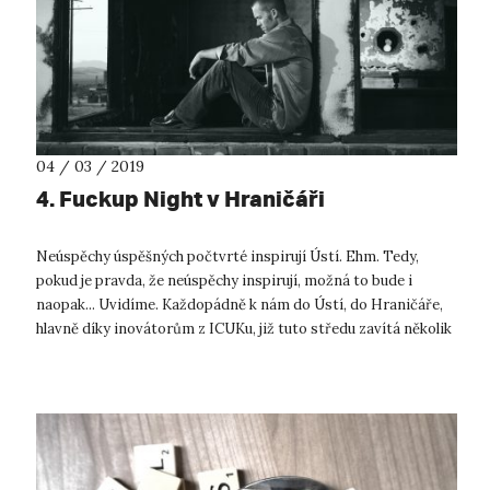
04 / 03 / 2019
4. Fuckup Night v Hraničáři
Neúspěchy úspěšných počtvrté inspirují Ústí. Ehm. Tedy,
pokud je pravda, že neúspěchy inspirují, možná to bude i
naopak... Uvidíme. Každopádně k nám do Ústí, do Hraničáře,
hlavně díky inovátorům z ICUKu, již tuto středu zavítá několik
velmi úspěšných ...