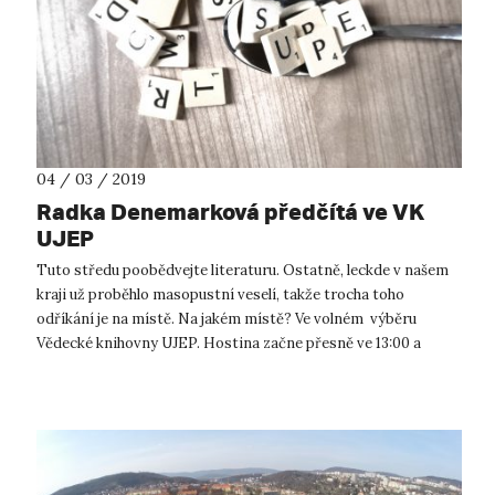
04 / 03 / 2019
Radka Denemarková předčítá ve VK
UJEP
Tuto středu poobědvejte literaturu. Ostatně, leckde v našem
kraji už proběhlo masopustní veselí, takže trocha toho
odříkání je na místě. Na jakém místě? Ve volném výběru
Vědecké knihovny UJEP. Hostina začne přesně ve 13:00 a
společnost vám bude dělat...