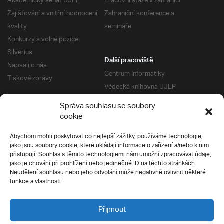
Akademický senát UJEP
Pracovní stáže v zahraničí
Zajišťování a vnitřní hodnocení
Zahraniční konference a
kvality
semináře
Konkurzy a volné pozice
Silverius
Další pracoviště
Napsali o nás
Centrum Informatiky
Tiskové zprávy
Vědecká knihovna UJEP
Správa kolejí a menz
Správa souhlasu se soubory
Univerzitní centrum podpory
Pro absolventy
cookie
Klub absolventů
Abychom mohli poskytovat co nejlepší zážitky, používáme technologie,
Silverius
jako jsou soubory cookie, které ukládají informace o zařízení a/nebo k nim
Pro uchazeče
přistupují. Souhlas s těmito technologiemi nám umožní zpracovávat údaje,
Přijímací řízení
jako je chování při prohlížení nebo jedinečné ID na těchto stránkách.
Neudělení souhlasu nebo jeho odvolání může negativně ovlivnit některé
E-prihlaska
Ochrana soukromí
funkce a vlastnosti.
Podmínky přijímacího řízení
Přípravné kurzy
Přijmout