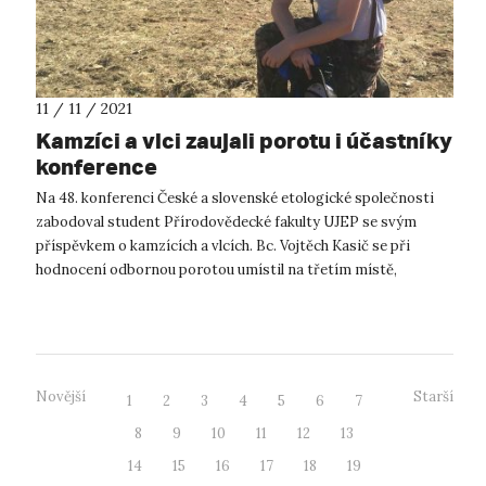
11 / 11 / 2021
Kamzíci a vlci zaujali porotu i účastníky
konference
Na 48. konferenci České a slovenské etologické společnosti
zabodoval student Přírodovědecké fakulty UJEP se svým
příspěvkem o kamzících a vlcích. Bc. Vojtěch Kasič se při
hodnocení odbornou porotou umístil na třetím místě,
účastníci konference ho doko...
Novější
Starší
1
2
3
4
5
6
7
8
9
10
11
12
13
14
15
16
17
18
19