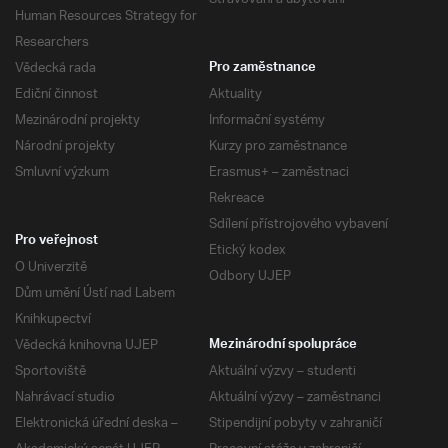
Human Resources Strategy for
Researchers
Vědecká rada
Pro zaměstnance
Ediční činnost
Aktuality
Mezinárodní projekty
Informační systémy
Národní projekty
Kurzy pro zaměstnance
Smluvní výzkum
Erasmus+ – zaměstnaci
Rekreace
Sdílení přístrojového vybavení
Pro veřejnost
Etický kodex
O Univerzitě
Odbory UJEP
Dům umění Ústí nad Labem
Knihkupectví
Vědecká knihovna UJEP
Mezinárodní spolupráce
Sportoviště
Aktuální výzvy – studenti
Nahrávací studio
Aktuální výzvy – zaměstnanci
Elektronická úřední deska –
Stipendijní pobyty v zahraničí