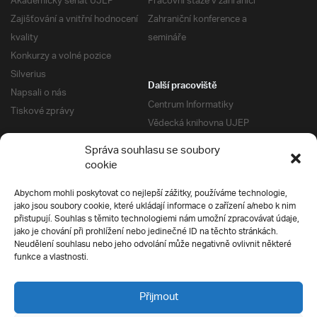
Akademický senát UJEP
Pracovní stáže v zahraničí
Zajišťování a vnitřní hodnocení
Zahraniční konference a
kvality
semináře
Konkurzy a volné pozice
Silverius
Další pracoviště
Napsali o nás
Centrum Informatiky
Tiskové zprávy
Vědecká knihovna UJEP
Správa kolejí a menz
Správa souhlasu se soubory
Univerzitní centrum podpory
Pro absolventy
cookie
Klub absolventů
Abychom mohli poskytovat co nejlepší zážitky, používáme technologie,
Silverius
jako jsou soubory cookie, které ukládají informace o zařízení a/nebo k nim
Pro uchazeče
přistupují. Souhlas s těmito technologiemi nám umožní zpracovávat údaje,
Přijímací řízení
jako je chování při prohlížení nebo jedinečné ID na těchto stránkách.
Neudělení souhlasu nebo jeho odvolání může negativně ovlivnit některé
E-prihlaska
Ochrana soukromí
funkce a vlastnosti.
Podmínky přijímacího řízení
Přípravné kurzy
Přijmout