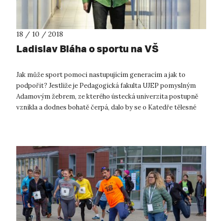
18 / 10 / 2018
Ladislav Bláha o sportu na VŠ
Jak může sport pomoci nastupujícím generacím a jak to
podpořit? Jestliže je Pedagogická fakulta UJEP pomyslným
Adamovým žebrem, ze kterého ústecká univerzita postupně
vznikla a dodnes bohatě čerpá, dalo by se o Katedře tělesné
výchovy a sportu říci, ž...