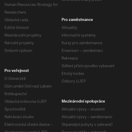
Human Resources Strategy for
Researchers
Vědecká rada
Pro zaměstnance
Ediční činnost
Aktuality
Mezinárodní projekty
Informační systémy
Národní projekty
Kurzy pro zaměstnance
Smluvní výzkum
Erasmus+ – zaměstnaci
Rekreace
Sdílení přístrojového vybavení
Pro veřejnost
Etický kodex
O Univerzitě
Odbory UJEP
Dům umění Ústí nad Labem
Knihkupectví
Vědecká knihovna UJEP
Mezinárodní spolupráce
Sportoviště
Aktuální výzvy – studenti
Nahrávací studio
Aktuální výzvy – zaměstnanci
Elektronická úřední deska –
Stipendijní pobyty v zahraničí