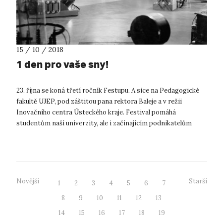
15 / 10 / 2018
1 den pro vaše sny!
23. října se koná třetí ročník Festupu. A sice na Pedagogické
fakultě UJEP, pod záštitou pana rektora Baleje a v režii
Inovačního centra Ústeckého kraje. Festival pomáhá
studentům naší univerzity, ale i začínajícím podnikatelům
z celého regionu rozpra...
Novější
Starší
1
2
3
4
5
6
7
8
9
10
11
12
13
14
15
16
17
18
19