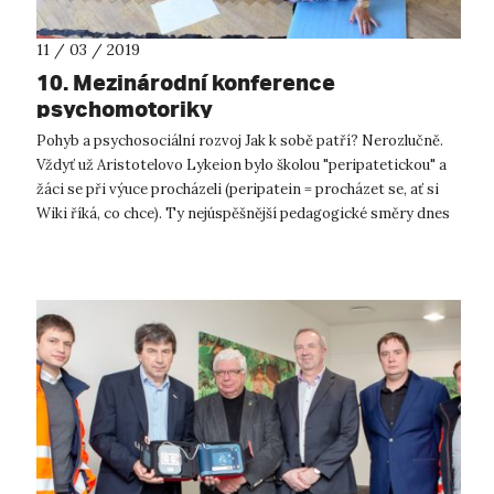
11 / 03 / 2019
10. Mezinárodní konference
psychomotoriky
Pohyb a psychosociální rozvoj Jak k sobě patří? Nerozlučně.
Vždyť už Aristotelovo Lykeion bylo školou "peripatetickou" a
žáci se při výuce procházeli (peripatein = procházet se, ať si
Wiki říká, co chce). Ty nejúspěšnější pedagogické směry dnes
ve ...