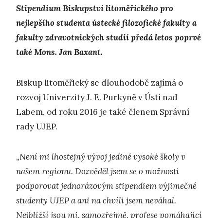
Stipendium Biskupství litoměřického pro
nejlepšího studenta ústecké filozofické fakulty a
fakulty zdravotnických studií předá letos poprvé
také Mons. Jan Baxant.
Biskup litoměřický se dlouhodobě zajímá o
rozvoj Univerzity J. E. Purkyně v Ústí nad
Labem, od roku 2016 je také členem Správní
rady UJEP.
„
Není mi lhostejný vývoj jediné vysoké školy v
našem regionu. Dozvěděl jsem se o možnosti
podporovat jednorázovým stipendiem výjimečné
studenty UJEP a ani na chvíli jsem neváhal.
Nejbližší jsou mi, samozřejmě, profese pomáhající