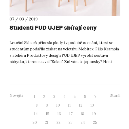
07 / 03 / 2019
Studenti FUD UJEP sbírají ceny
Letošní Sklizeň přinesla plody i v podobě ocenění, která se
studentům podařilo získat na veletrhu Mobitex. Filip Krampla
z ateliéru Produktový design FUD UJEP vyrobil sestavu
nábytku, kterou nazval "Sokui". Zní vám to japonsky? Není
divu. Filip se Jap...
Novější
Starší
1
2
3
4
5
6
7
8
9
10
11
12
13
14
15
16
17
18
19
20
21
22
23
24
25