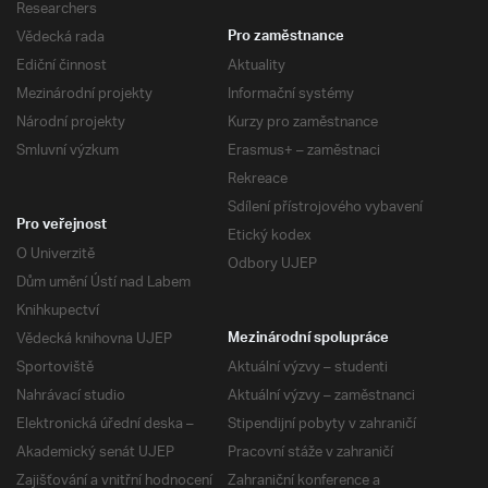
Researchers
Vědecká rada
Pro zaměstnance
Ediční činnost
Aktuality
Mezinárodní projekty
Informační systémy
Národní projekty
Kurzy pro zaměstnance
Smluvní výzkum
Erasmus+ – zaměstnaci
Rekreace
Sdílení přístrojového vybavení
Pro veřejnost
Etický kodex
O Univerzitě
Odbory UJEP
Dům umění Ústí nad Labem
Knihkupectví
Vědecká knihovna UJEP
Mezinárodní spolupráce
Sportoviště
Aktuální výzvy – studenti
Nahrávací studio
Aktuální výzvy – zaměstnanci
Elektronická úřední deska –
Stipendijní pobyty v zahraničí
Akademický senát UJEP
Pracovní stáže v zahraničí
Zajišťování a vnitřní hodnocení
Zahraniční konference a