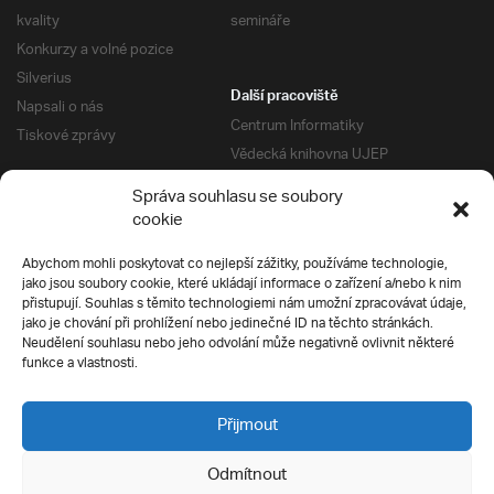
kvality
semináře
Konkurzy a volné pozice
Silverius
Další pracoviště
Napsali o nás
Centrum Informatiky
Tiskové zprávy
Vědecká knihovna UJEP
Správa kolejí a menz
Správa souhlasu se soubory
Univerzitní centrum podpory
Pro absolventy
cookie
Klub absolventů
Abychom mohli poskytovat co nejlepší zážitky, používáme technologie,
Silverius
jako jsou soubory cookie, které ukládají informace o zařízení a/nebo k nim
Pro uchazeče
přistupují. Souhlas s těmito technologiemi nám umožní zpracovávat údaje,
Přijímací řízení
jako je chování při prohlížení nebo jedinečné ID na těchto stránkách.
Neudělení souhlasu nebo jeho odvolání může negativně ovlivnit některé
E-prihlaska
Ochrana soukromí
funkce a vlastnosti.
Podmínky přijímacího řízení
Přípravné kurzy
Přijmout
Odmítnout