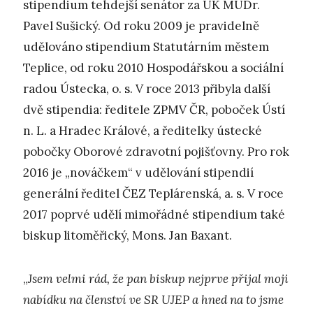
stipendium tehdejší senátor za ÚK MUDr.
Pavel Sušický. Od roku 2009 je pravidelně
udělováno stipendium Statutárním městem
Teplice, od roku 2010 Hospodářskou a sociální
radou Ústecka, o. s. V roce 2013 přibyla další
dvě stipendia: ředitele ZPMV ČR, poboček Ústí
n. L. a Hradec Králové, a ředitelky ústecké
pobočky Oborové zdravotní pojišťovny. Pro rok
2016 je „nováčkem“ v udělování stipendií
generální ředitel ČEZ Teplárenská, a. s. V roce
2017 poprvé udělí mimořádné stipendium také
biskup litoměřický, Mons. Jan Baxant.
„
Jsem velmi rád, že pan biskup nejprve přijal moji
nabídku na členství ve SR UJEP a hned na to jsme