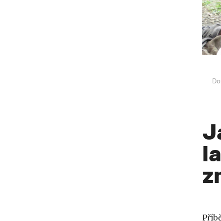
Do
J
l
z
Příb