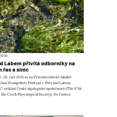
 2026
ad Labem přivítá odborníky na
 řas a sinic
.–25. září 2026 se na Přírodovědecké fakultě
 Jana Evangelisty Purkyně v Ústí nad Labem
67. setkání České algologické společnosti (The 67th
 the Czech Phycological Society). Do Centra
ných a technickýc...