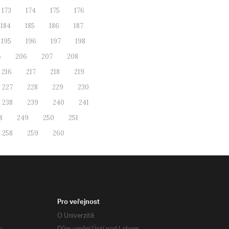
173
174
175
176
184
185
186
187
195
196
197
198
5
206
207
208
216
217
218
219
227
228
229
230
238
239
240
241
8
249
250
251
258
259
260
Pro veřejnost
O Univerzitě