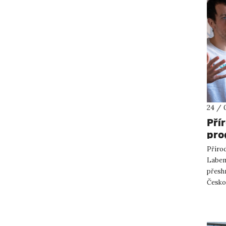
24 / 
Pří
pro
pře
Přírod
par
Labem 
přesh
Česko
projek