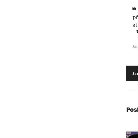
p
st
Jan
Ja
Pos