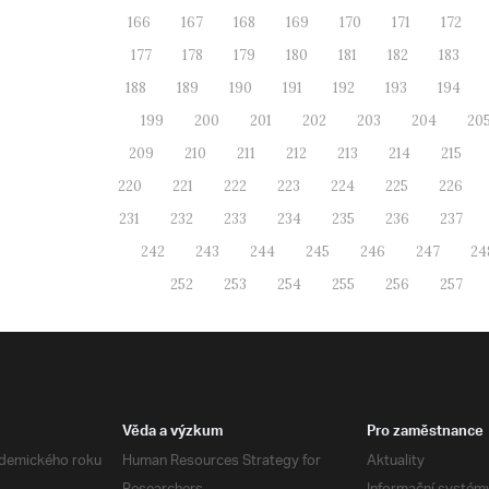
166
167
168
169
170
171
172
177
178
179
180
181
182
183
188
189
190
191
192
193
194
199
200
201
202
203
204
20
209
210
211
212
213
214
215
220
221
222
223
224
225
226
231
232
233
234
235
236
237
242
243
244
245
246
247
24
252
253
254
255
256
257
Věda a výzkum
Pro zaměstnance
demického roku
Human Resources Strategy for
Aktuality