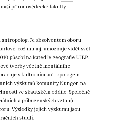
 naší
přírodovědecké fakulty
.
rní antropolog. Je absolventem oboru
Karlově, což mu mj. umožňuje vidět svět
010 působí na katedře geografie UJEP.
ové tvorby včetně mentálního
pracuje s kulturním antropologem
rénních výzkumů komunity Nungon na
činnosti ve skautském oddíle. Společně
ociálních a příbuzenských vztahů
toru. Výsledky jejich výzkumu jsou
račních studií.