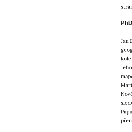
strá
PhDr
Jan 
geog
kole
Jeho
mapo
Mart
Nové
sled
Papu
přen