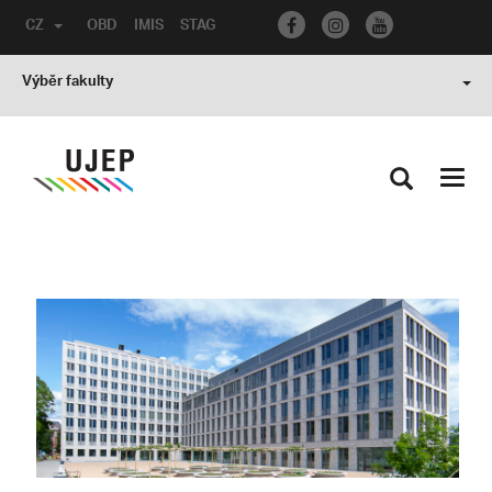
CZ
OBD
IMIS
STAG
Výběr fakulty
Toggl
navig