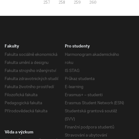
257
258
259
260
Fakulty
Pro studenty
Fakulta sociálně ekonomická
Harmonogram akademického
Fakulta umění a designu
roku
Fakulta strojního inženýrství
IS STAG
Fakulta zdravotnických studií
Průkaz studenta
Fakulta životního prostředí
E-learning
Filozofická fakulta
Erasmus+ – studenti
Pedagogická fakulta
Erasmus Student Network (ESN)
Přírodovědecká fakulta
Studentská grantová soutěž
(SVV)
Finanční podpora studentů
Věda a výzkum
Stravování a ubytování