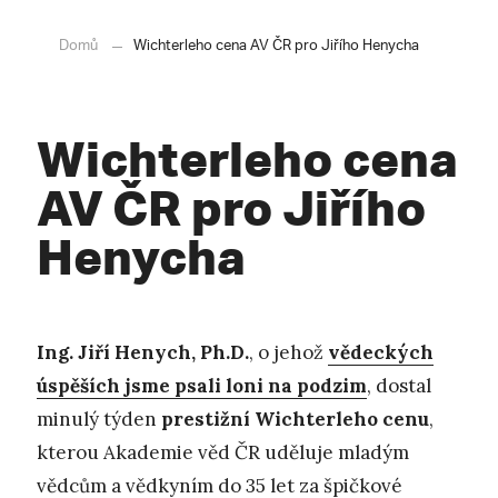
Domů
Wichterleho cena AV ČR pro Jiřího Henycha
Wichterleho cena
AV ČR pro Jiřího
Henycha
Ing. Jiří Henych, Ph.D.
, o jehož
vědeckých
úspěších jsme psali loni na podzim
, dostal
minulý týden
prestižní Wichterleho cenu
,
kterou Akademie věd ČR uděluje mladým
vědcům a vědkyním do 35 let za špičkové