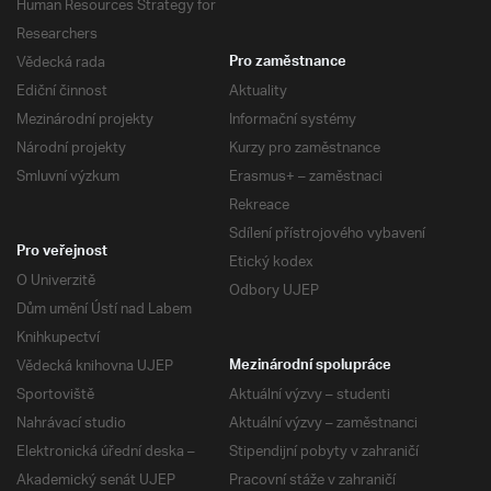
Human Resources Strategy for
Researchers
Vědecká rada
Pro zaměstnance
Ediční činnost
Aktuality
Mezinárodní projekty
Informační systémy
Národní projekty
Kurzy pro zaměstnance
Smluvní výzkum
Erasmus+ – zaměstnaci
Rekreace
Sdílení přístrojového vybavení
Pro veřejnost
Etický kodex
O Univerzitě
Odbory UJEP
Dům umění Ústí nad Labem
Knihkupectví
Vědecká knihovna UJEP
Mezinárodní spolupráce
Sportoviště
Aktuální výzvy – studenti
Nahrávací studio
Aktuální výzvy – zaměstnanci
Elektronická úřední deska –
Stipendijní pobyty v zahraničí
Akademický senát UJEP
Pracovní stáže v zahraničí