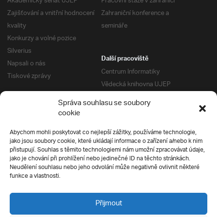
Akademický senát UJEP
Pracovní stáže v zahraničí
Zajišťování a vnitřní hodnocení
Zahraniční konference a
kvality
semináře
Konkurzy a volné pozice
Silverius
Další pracoviště
Napsali o nás
Centrum Informatiky
Tiskové zprávy
Vědecká knihovna UJEP
Správa kolejí a menz
Správa souhlasu se soubory
Univerzitní centrum podpory
Pro absolventy
cookie
Klub absolventů
Abychom mohli poskytovat co nejlepší zážitky, používáme technologie,
Silverius
jako jsou soubory cookie, které ukládají informace o zařízení a/nebo k nim
Pro uchazeče
přistupují. Souhlas s těmito technologiemi nám umožní zpracovávat údaje,
Přijímací řízení
jako je chování při prohlížení nebo jedinečné ID na těchto stránkách.
Neudělení souhlasu nebo jeho odvolání může negativně ovlivnit některé
E-prihlaska
Ochrana soukromí
funkce a vlastnosti.
Podmínky přijímacího řízení
Přípravné kurzy
Přijmout