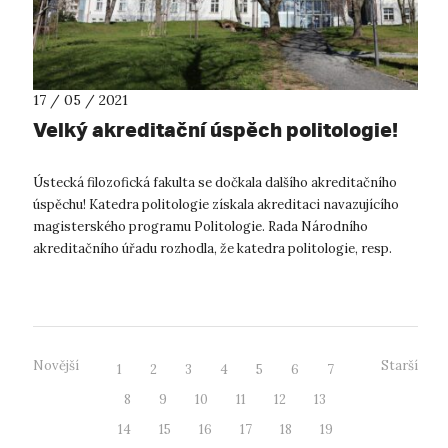
17 / 05 / 2021
Velký akreditační úspěch politologie!
Ústecká filozofická fakulta se dočkala dalšího akreditačního
úspěchu! Katedra politologie získala akreditaci navazujícího
magisterského programu Politologie. Rada Národního
akreditačního úřadu rozhodla, že katedra politologie, resp.
Filozofická faku...
Novější
Starší
1
2
3
4
5
6
7
8
9
10
11
12
13
14
15
16
17
18
19