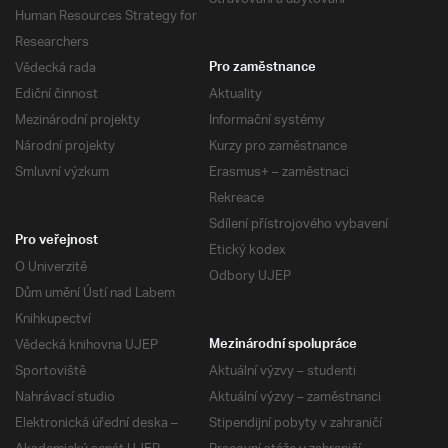
Human Resources Strategy for
Researchers
Vědecká rada
Pro zaměstnance
Ediční činnost
Aktuality
Mezinárodní projekty
Informační systémy
Národní projekty
Kurzy pro zaměstnance
Smluvní výzkum
Erasmus+ – zaměstnaci
Rekreace
Sdílení přístrojového vybavení
Pro veřejnost
Etický kodex
O Univerzitě
Odbory UJEP
Dům umění Ústí nad Labem
Knihkupectví
Vědecká knihovna UJEP
Mezinárodní spolupráce
Sportoviště
Aktuální výzvy – studenti
Nahrávací studio
Aktuální výzvy – zaměstnanci
Elektronická úřední deska –
Stipendijní pobyty v zahraničí