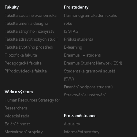
Fakulty
Pro studenty
Fakulta sociálně ekonomická
Harmonogram akademického
Fakulta umění a designu
roku
Fakulta strojního inženýrství
IS STAG
Fakulta zdravotnických studií
Průkaz studenta
Fakulta životního prostředí
E-learning
Filozofická fakulta
Erasmus+ – studenti
Pedagogická fakulta
Erasmus Student Network (ESN)
Přírodovědecká fakulta
Studentská grantová soutěž
(SVV)
Finanční podpora studentů
Věda a výzkum
Stravování a ubytování
Human Resources Strategy for
Researchers
Vědecká rada
Pro zaměstnance
Ediční činnost
Aktuality
Mezinárodní projekty
Informační systémy