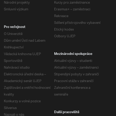
Národní projekty
Kurzy pro zaměstnance
Smluvní výzkum
Erasmus+ – zaměstnaci
Rekreace
Sdílení přístrojového vybavení
Pro veřejnost
Etický kodex
O Univerzitě
Odbory UJEP
Dům umění Ústí nad Labem
Knihkupectví
Vědecká knihovna UJEP
Mezinárodní spolupráce
Sportoviště
Aktuální výzvy – studenti
Nahrávací studio
Aktuální výzvy – zaměstnanci
Elektronická úřední deska –
Stipendijní pobyty v zahraničí
Akademický senát UJEP
Pracovní stáže v zahraničí
Zajišťování a vnitřní hodnocení
Zahraniční konference a
kvality
semináře
Konkurzy a volné pozice
Silverius
Další pracoviště
Napsali o nás