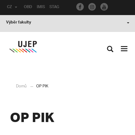
CZ
OBD
IMIS
STAG
Výběr fakulty
Toggl
navig
Domů
OP PIK
OP PIK