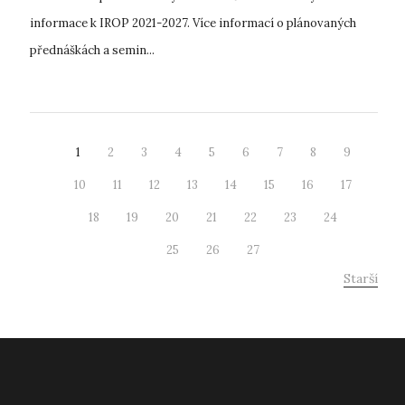
informace k IROP 2021-2027. Více informací o plánovaných
přednáškách a semin...
1
2
3
4
5
6
7
8
9
10
11
12
13
14
15
16
17
18
19
20
21
22
23
24
25
26
27
Starší