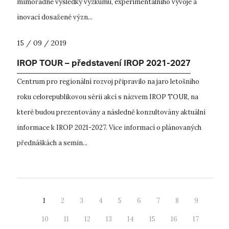
mimořádné výsledky výzkumu, experimentálního vývoje a
inovací dosažené význ...
15 / 09 / 2019
IROP TOUR – představení IROP 2021-2027
Centrum pro regionální rozvoj připravilo na jaro letošního
roku celorepublikovou sérii akcí s názvem IROP TOUR, na
které budou prezentovány a následně konzultovány aktuální
informace k IROP 2021-2027. Více informací o plánovaných
přednáškách a semin...
1
2
3
4
5
6
7
8
9
10
11
12
13
14
15
16
17