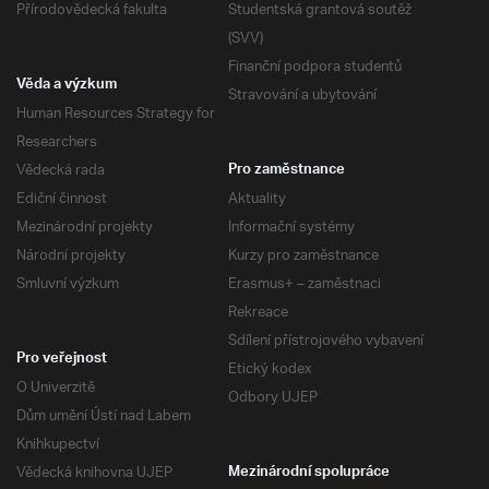
Přírodovědecká fakulta
Studentská grantová soutěž
(SVV)
Finanční podpora studentů
Věda a výzkum
Stravování a ubytování
Human Resources Strategy for
Researchers
Vědecká rada
Pro zaměstnance
Ediční činnost
Aktuality
Mezinárodní projekty
Informační systémy
Národní projekty
Kurzy pro zaměstnance
Smluvní výzkum
Erasmus+ – zaměstnaci
Rekreace
Sdílení přístrojového vybavení
Pro veřejnost
Etický kodex
O Univerzitě
Odbory UJEP
Dům umění Ústí nad Labem
Knihkupectví
Vědecká knihovna UJEP
Mezinárodní spolupráce