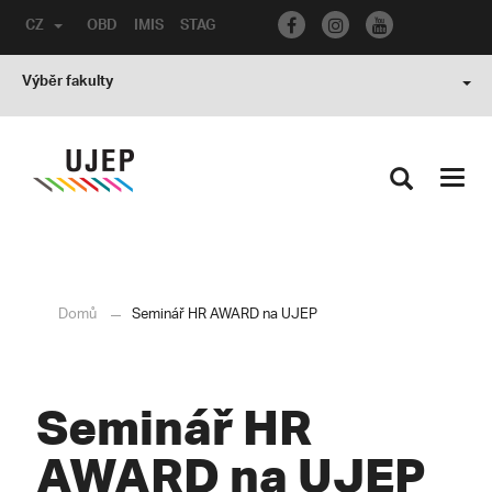
CZ
OBD
IMIS
STAG
Výběr fakulty
Toggl
navig
Domů
Seminář HR AWARD na UJEP
Seminář HR
AWARD na UJEP