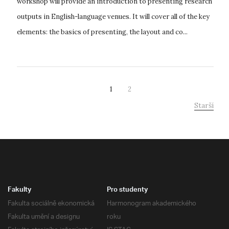
workshop will provide an introduction to presenting research
outputs in English-language venues. It will cover all of the key
elements: the basics of presenting, the layout and co...
1
2
Starší
Fakulty
Pro studenty
Fakulta sociálně ekonomická
Harmonogram akademického
Fakulta umění a designu
roku