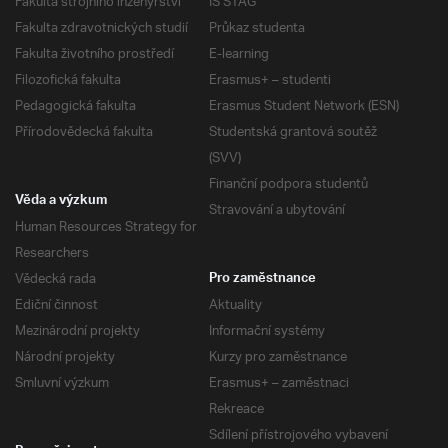
Fakulta strojního inženýrství
IS STAG
Fakulta zdravotnických studií
Průkaz studenta
Fakulta životního prostředí
E-learning
Filozofická fakulta
Erasmus+ – studenti
Pedagogická fakulta
Erasmus Student Network (ESN)
Přírodovědecká fakulta
Studentská grantová soutěž
(SVV)
Finanční podpora studentů
Věda a výzkum
Stravování a ubytování
Human Resources Strategy for
Researchers
Vědecká rada
Pro zaměstnance
Ediční činnost
Aktuality
Mezinárodní projekty
Informační systémy
Národní projekty
Kurzy pro zaměstnance
Smluvní výzkum
Erasmus+ – zaměstnaci
Rekreace
Sdílení přístrojového vybavení