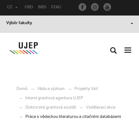
CZ
OBD
IMIS
STAG
Výběr fakulty
Toggl
navig
Domů
Věda a výzkum
Projekty VaV
Interní grantová agentura UJEP
Doktorská grantová soutěž
Vzdělávací akce
Práce s vědeckou literaturou a citačními databázemi