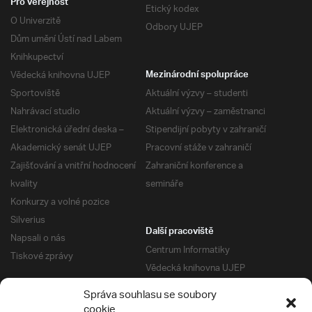
Pro veřejnost
Etický kodex
O Univerzitě
Odbory UJEP
Dům umění Ústí nad Labem
Knihkupectví
Vědecká knihovna UJEP
Mezinárodní spolupráce
Sportoviště
Aktuální výzvy – studenti
Nahrávací studio
Aktuální výzvy – zaměstnanci
Elektronická úřední deska –
Stipendijní pobyty v zahraničí
Akademický senát UJEP
Pracovní stáže v zahraničí
Zajišťování a vnitřní hodnocení
Zahraniční konference a
kvality
semináře
Konkurzy a volné pozice
Silverius
Další pracoviště
Napsali o nás
Centrum Informatiky
Tiskové zprávy
Vědecká knihovna UJEP
Správa kolejí a menz
Správa souhlasu se soubory
Univerzitní centrum podpory
Pro absolventy
cookie