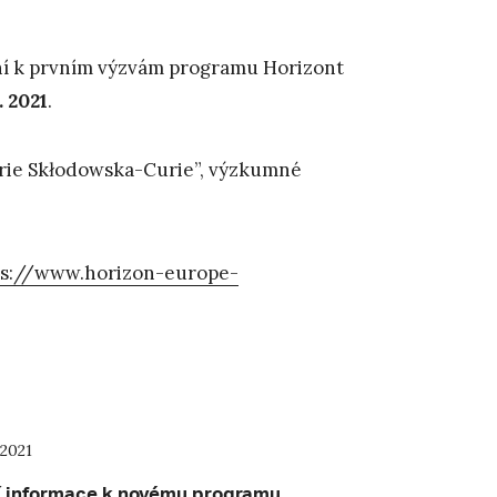
ní k prvním výzvám programu Horizont
. 2021
.
rie Skłodowska-Curie”, výzkumné
ps://www.horizon-europe-
 2021