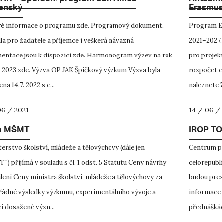
AK – Operační program Jan Amos
Aktuáln
enský
Erasmus
ré informace o programu zde. Programový dokument,
Program E
la pro žadatele a příjemce i veškerá návazná
2021–2027.
entace jsou k dispozici zde. Harmonogram výzev na rok
pro projek
a 2023 zde. Výzva OP JAK Špičkový výzkum Výzva byla
rozpočet c
ena 14.7. 2022 s c...
naleznete 
06 / 2021
14 / 06 /
a MŠMT
IROP TO
erstvo školství, mládeže a tělovýchovy (dále jen
Centrum pr
) přijímá v souladu s čl. 1 odst. 5 Statutu Ceny návrhy
celorepubl
lení Ceny ministra školství, mládeže a tělovýchovy za
budou prez
ádné výsledky výzkumu, experimentálního vývoje a
informace 
í dosažené význ...
přednáškác