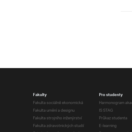
Fakulty
Pro studenty
Fakulta sociálně ekonomická
Harmonogram aka
Fakulta umění a designu
IS STAG
Fakulta strojního inženýrství
Průkaz studenta
Fakulta zdravotnických studií
E-learning