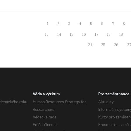
1
2
3
4
5
6
7
8
13
14
15
16
17
18
19
24
25
26
2
Věda a výzkum
Pro zaměstnance
demického roku
Human Resources Strategy for
Aktuality
Researchers
Informační systém
Vědecká rada
Kurzy pro zaměstn
Ediční činnost
Erasmus+ – zaměs