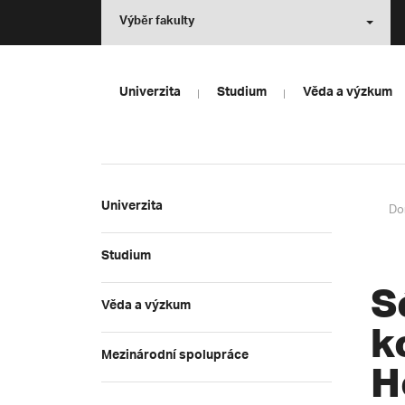
Výběr fakulty
Univerzita
Studium
Věda a výzkum
Univerzita
Do
Studium
S
Věda a výzkum
k
Mezinárodní spolupráce
H