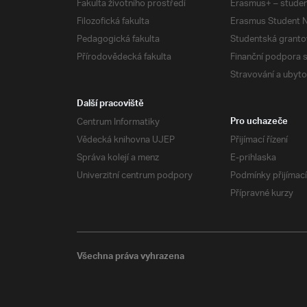
Fakulta životního prostředí
Erasmus+ – studen
Filozofická fakulta
Erasmus Student N
Pedagogická fakulta
Studentská granto
Přírodovědecká fakulta
Finanční podpora 
Stravování a ubyto
Další pracoviště
Centrum Informatiky
Pro uchazeče
Vědecká knihovna UJEP
Přijímací řízení
Správa kolejí a menz
E-prihlaska
Univerzitní centrum podpory
Podmínky přijímací
Přípravné kurzy
Všechna práva vyhrazena