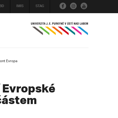
BD
IMIS
STAG
zont Evropa
í Evropské
 částem