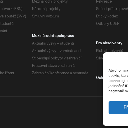
ti
Mezinárodní projekty
Rekreace
etwork (ESN)
Národní projekty
Sdílení přístrojov
vá soutěž (SVV)
Smluvní výzkum
Etický kodex
studentů
Odbory UJEP
vání
Mezinárodní spolupráce
Aktuální výzvy – studenti
Pro absolventy
Aktuální výzvy – zaměstnanci
Klub absolventů
Stipendijní pobyty v zahraničí
Silverius
Pracovní stáže v zahraničí
Abychom mohl
ho řízení
Zahraniční konference a semináře
cookie, kter
Ochrana soukrom
technologiem
jedinečné I
negativně ov
Př