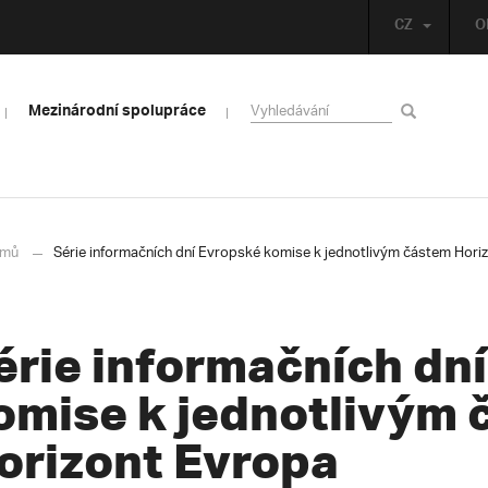
CZ
O
Mezinárodní spolupráce
mů
Série informačních dní Evropské komise k jednotlivým částem Hori
érie informačních dn
omise k jednotlivým
orizont Evropa