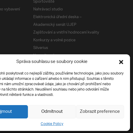
Sportoviště
ého vybavení
Nahrávací studio
Elektronická úřední deska –
Akademický senát UJEP
Zajišťování a vnitřní hodnocení kvality
Konkurzy a volné pozice
Silverius
Napsali o nás
Správa souhlasu se soubory cookie
Tiskové zprávy
i poskytovat co nejlepší zážitky, používáme technologie, jako jsou soubory
é ukládají informace o zařízení a/nebo k nim přistupují. Souhlas s těmito
í
i nám umožní zpracovávat údaje, jako je chování při prohlížení nebo
D na těchto stránkách. Neudělení souhlasu nebo jeho odvolání může
livnit některé funkce a vlastnosti.
ijmout
Odmítnout
Zobrazit preference
Cookie Policy