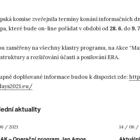
pská komise zveřejnila termíny konání informačních d
pa, které bude on-line pořádat v období od
28. 6.
do
9. 7
u zaměřeny na všechny klastry programu, na Akce “Ma
astruktury a rozšiřování účasti a posilování ERA.
upně doplňované informace budou k dispozici zde:
htt
days2021.eu/
ední aktuality
06 / 2021
14 / 06 /