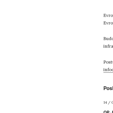
Evro
Evro
Budo
infr
Post
info
Posl
14 / 