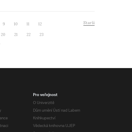
Starší
9
10
11
12
20
21
22
23
7
Pro veřejnost
O Univerzitě
y
Dům umění Ústí nad Labem
ance
Knihkupectví
tnaci
Vědecká knihovna UJEP