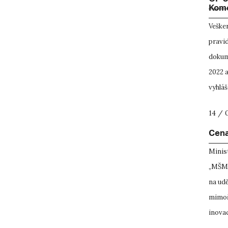
OP J
Kom
Veške
pravid
dokum
2022 
vyhláš
14 / 
Cen
Minist
„MŠMT“
na udě
mimoř
inovac