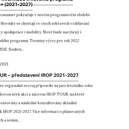
í informace k novému programu
+ (2021-2027)
rasmus+ pokračuje v novém programovém období
 Novinky se chystají ve všech sektorech vzdělávání
ty spolupráce i mobility. Nově bude navýšený i
elého programu. Termíny výzvy pro rok 2022
ZDE. Souhrn...
 2021
UR – představení IROP 2021-2027
o regionální rozvoj připravilo na jaro letošního roku
ikovou sérii akcí s názvem IROP TOUR, na které
entovány a následně konzultovány aktuální
k IROP 2021-2027. Více informací o plánovaných
h a semin...