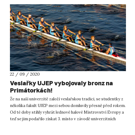
22 / 09 / 2020
Veslařky UJEP vybojovaly bronz na
Primátorkách!
Že na naší univerzitě založí veslařskou tradici, se studentky z
několika fakult UJEP mezi sebou domluvily přesně před rokem.
Od té doby stihly vyhrát lednové halové Mistrovství Evropy a
teď se jim podařilo získat 3. místo v závodě univerzitních
osem, k...