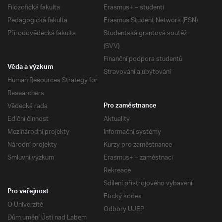
Filozofická fakulta
Erasmus+ – studenti
Pedagogická fakulta
Erasmus Student Network (ESN)
Přírodovědecká fakulta
Studentská grantová soutěž
(SVV)
Finanční podpora studentů
Věda a výzkum
Stravování a ubytování
Human Resources Strategy for
Researchers
Vědecká rada
Pro zaměstnance
Ediční činnost
Aktuality
Mezinárodní projekty
Informační systémy
Národní projekty
Kurzy pro zaměstnance
Smluvní výzkum
Erasmus+ – zaměstnaci
Rekreace
Sdílení přístrojového vybavení
Pro veřejnost
Etický kodex
O Univerzitě
Odbory UJEP
Dům umění Ústí nad Labem