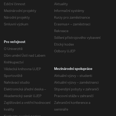
Ediční činnost
Aktuality
Mezinárodní projekty
Informační systémy
Národní projekty
Kurzy pro zaměstnance
Smluvní výzkum
Erasmus+ – zaměstnaci
Rekreace
Sdílení přístrojového vybavení
Pro veřejnost
Etický kodex
O Univerzitě
Odbory UJEP
Dům umění Ústí nad Labem
Knihkupectví
Vědecká knihovna UJEP
Mezinárodní spolupráce
Sportoviště
Aktuální výzvy – studenti
Nahrávací studio
Aktuální výzvy – zaměstnanci
Elektronická úřední deska –
Stipendijní pobyty v zahraničí
Akademický senát UJEP
Pracovní stáže v zahraničí
Zajišťování a vnitřní hodnocení
Zahraniční konference a
kvality
semináře