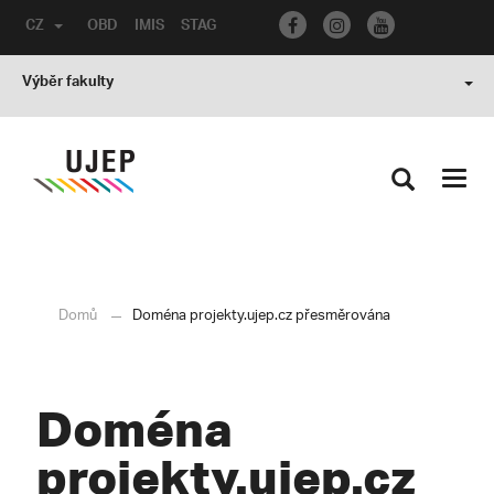
CZ
OBD
IMIS
STAG
Výběr fakulty
Toggl
navig
Domů
Doména projekty.ujep.cz přesměrována
Doména
projekty.ujep.cz