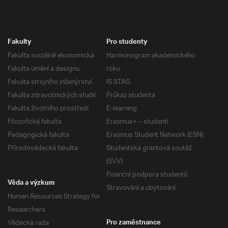
Fakulty
Pro studenty
Fakulta sociálně ekonomická
Harmonogram akademického
Fakulta umění a designu
roku
Fakulta strojního inženýrství
IS STAG
Fakulta zdravotnických studií
Průkaz studenta
Fakulta životního prostředí
E-learning
Filozofická fakulta
Erasmus+ – studenti
Pedagogická fakulta
Erasmus Student Network (ESN)
Přírodovědecká fakulta
Studentská grantová soutěž
(SVV)
Finanční podpora studentů
Věda a výzkum
Stravování a ubytování
Human Resources Strategy for
Researchers
Vědecká rada
Pro zaměstnance