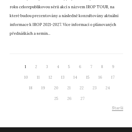
roku celorepublikovou sérii akcí s názvem IROP TOUR, na
které budou prezentovány a následně konzultovány aktuální
informace k IROP 2021-2027. Více informací o plánovaných
přednáškách a semin...
1
2
3
4
5
6
7
8
9
10
11
12
13
14
15
16
17
18
19
20
21
22
23
24
25
26
27
Starší