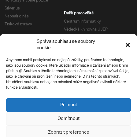
Konkurzy a volné pozice
Silverius
Další pracoviště
Napsali o nás
Centrum Informatiky
Tiskové zprávy
Vědecká knihovna UJEP
Správa kolejí a menz
Správa souhlasu se soubory
Univerzitní centrum podpory
Pro absolventy
cookie
Klub absolventů
Abychom mohli poskytovat co nejlepší zážitky, používáme technologie,
Silverius
jako jsou soubory cookie, které ukládají informace o zařízení a/nebo k nim
Pro uchazeče
přistupují. Souhlas s těmito technologiemi nám umožní zpracovávat údaje,
Přijímací řízení
jako je chování při prohlížení nebo jedinečné ID na těchto stránkách.
Neudělení souhlasu nebo jeho odvolání může negativně ovlivnit některé
E-prihlaska
Ochrana soukromí
funkce a vlastnosti.
Podmínky přijímacího řízení
Přípravné kurzy
Přijmout
Odmítnout
Všechna práva vyhrazena
Zobrazit preference