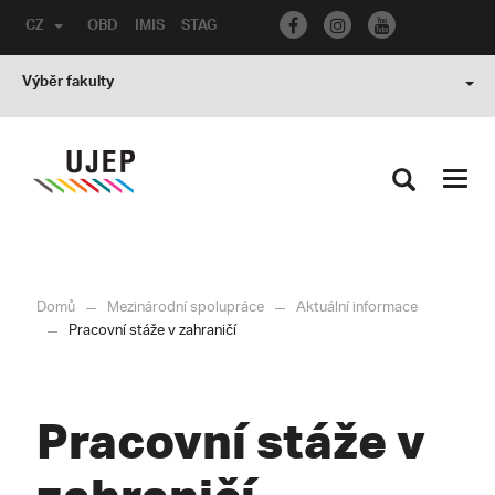
CZ
OBD
IMIS
STAG
Výběr fakulty
Toggl
navig
Domů
Mezinárodní spolupráce
Aktuální informace
Pracovní stáže v zahraničí
Pracovní stáže v