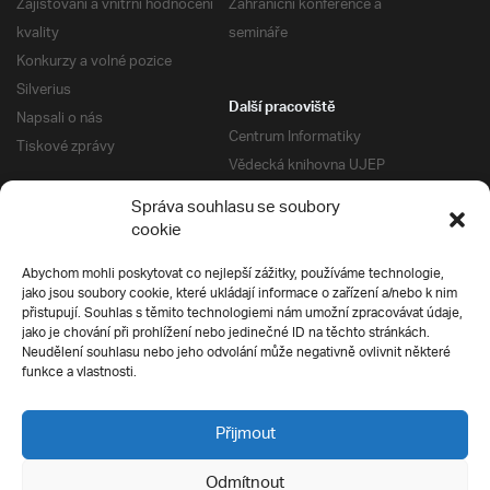
Zajišťování a vnitřní hodnocení
Zahraniční konference a
kvality
semináře
Konkurzy a volné pozice
Silverius
Další pracoviště
Napsali o nás
Centrum Informatiky
Tiskové zprávy
Vědecká knihovna UJEP
Správa kolejí a menz
Správa souhlasu se soubory
Univerzitní centrum podpory
Pro absolventy
cookie
Klub absolventů
Abychom mohli poskytovat co nejlepší zážitky, používáme technologie,
Silverius
jako jsou soubory cookie, které ukládají informace o zařízení a/nebo k nim
Pro uchazeče
přistupují. Souhlas s těmito technologiemi nám umožní zpracovávat údaje,
Přijímací řízení
jako je chování při prohlížení nebo jedinečné ID na těchto stránkách.
Neudělení souhlasu nebo jeho odvolání může negativně ovlivnit některé
E-prihlaska
Ochrana soukromí
funkce a vlastnosti.
Podmínky přijímacího řízení
Přípravné kurzy
Přijmout
Odmítnout