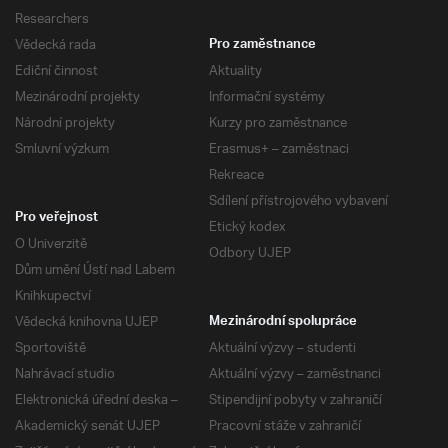
Researchers
Vědecká rada
Pro zaměstnance
Ediční činnost
Aktuality
Mezinárodní projekty
Informační systémy
Národní projekty
Kurzy pro zaměstnance
Smluvní výzkum
Erasmus+ – zaměstnaci
Rekreace
Sdílení přístrojového vybavení
Pro veřejnost
Etický kodex
O Univerzitě
Odbory UJEP
Dům umění Ústí nad Labem
Knihkupectví
Vědecká knihovna UJEP
Mezinárodní spolupráce
Sportoviště
Aktuální výzvy – studenti
Nahrávací studio
Aktuální výzvy – zaměstnanci
Elektronická úřední deska –
Stipendijní pobyty v zahraničí
Akademický senát UJEP
Pracovní stáže v zahraničí