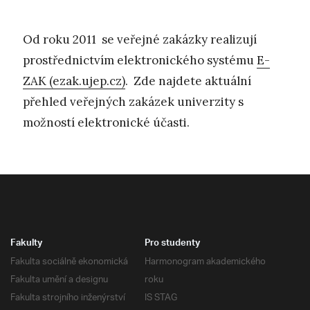
Od roku 2011 se veřejné zakázky realizují
prostřednictvím elektronického systému
E-
ZAK (ezak.ujep.cz)
. Zde najdete aktuální
přehled veřejných zakázek univerzity s
možností elektronické účasti.
Fakulty
Pro studenty
Fakulta sociálně ekonomická
Harmonogram akademického
Fakulta umění a designu
roku
Fakulta strojního inženýrství
IS STAG