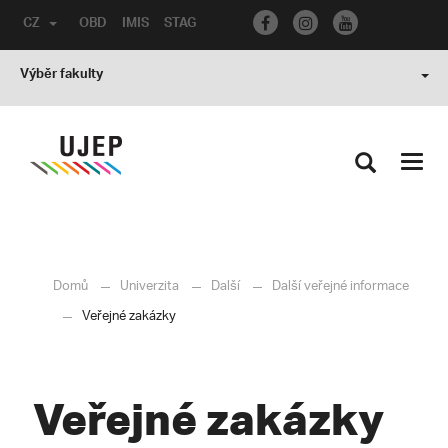
CZ
OBD
IMIS
STAG
Výběr fakulty
Toggl
navig
Domů
Univerzita
Další
Další veřejné informace
Veřejné zakázky
Veřejné zakázky