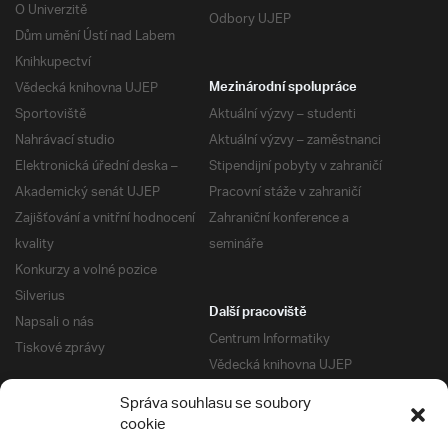
O Univerzitě
Odbory UJEP
Dům umění Ústí nad Labem
Knihkupectví
Vědecká knihovna UJEP
Mezinárodní spolupráce
Sportoviště
Aktuální výzvy – studenti
Nahrávací studio
Aktuální výzvy – zaměstnanci
Elektronická úřední deska –
Stipendijní pobyty v zahraničí
Akademický senát UJEP
Pracovní stáže v zahraničí
Zajišťování a vnitřní hodnocení
Zahraniční konference a
kvality
semináře
Konkurzy a volné pozice
Silverius
Další pracoviště
Napsali o nás
Centrum Informatiky
Tiskové zprávy
Vědecká knihovna UJEP
Správa kolejí a menz
Správa souhlasu se soubory
Univerzitní centrum podpory
Pro absolventy
cookie
Klub absolventů