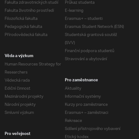
Fakulta zdravotnických studií
Průkaz studenta
Fakulta životního prostředí
E-learning
Filozofická fakulta
Erasmus+ – studenti
Pedagogická fakulta
Erasmus Student Network (ESN)
Přírodovědecká fakulta
Studentská grantová soutěž
(SVV)
Finanční podpora studentů
Věda a výzkum
Stravování a ubytování
Human Resources Strategy for
Researchers
Vědecká rada
Pro zaměstnance
Ediční činnost
Aktuality
Mezinárodní projekty
Informační systémy
Národní projekty
Kurzy pro zaměstnance
Smluvní výzkum
Erasmus+ – zaměstnaci
Rekreace
Sdílení přístrojového vybavení
Pro veřejnost
Etický kodex