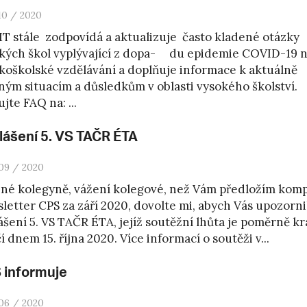
10 / 2020
 stále zodpovídá a aktualizuje často kladené otázky
kých škol vyplývající z dopa- du epidemie COVID-19 
koškolské vzdělávání a doplňuje informace k aktuálně
ným situacím a důsledkům v oblasti vysokého školství.
jte FAQ na: ...
lášení 5. VS TAČR ÉTA
09 / 2020
né kolegyně, vážení kolegové, než Vám předložím komp
letter CPS za září 2020, dovolte mi, abych Vás upozorni
ášení 5. VS TAČR ÉTA, jejíž soutěžní lhůta je poměrně kr
í dnem 15. října 2020. Více informací o soutěži v...
 informuje
06 / 2020