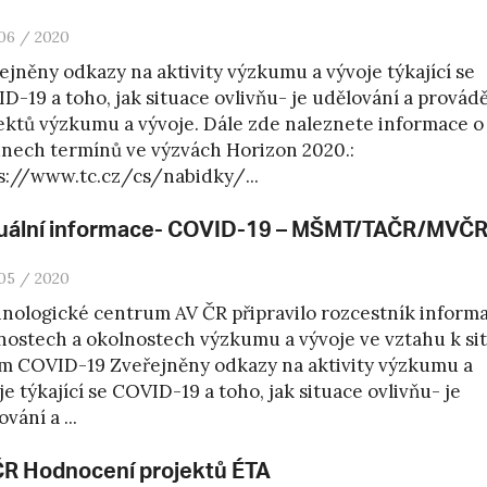
06 / 2020
ejněny odkazy na aktivity výzkumu a vývoje týkající se
D-19 a toho, jak situace ovlivňu- je udělování a provád
ektů výzkumu a vývoje. Dále zde naleznete informace o
nech termínů ve výzvách Horizon 2020.:
s://www.tc.cz/cs/nabidky/...
uální informace- COVID-19 – MŠMT/TAČR/MVČ
05 / 2020
nologické centrum AV ČR připravilo rozcestník informa
ostech a okolnostech výzkumu a vývoje ve vztahu k sit
m COVID-19 Zveřejněny odkazy na aktivity výzkumu a
je týkající se COVID-19 a toho, jak situace ovlivňu- je
vání a ...
ČR Hodnocení projektů ÉTA