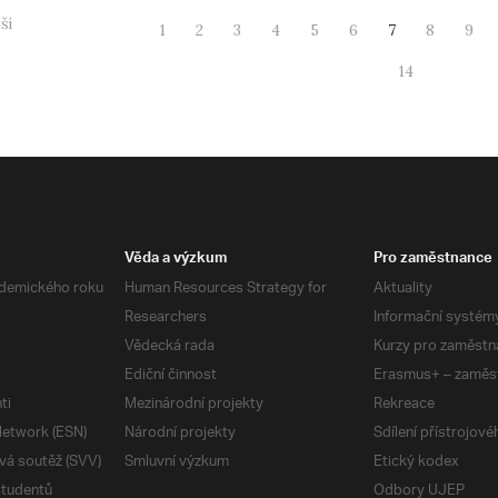
ší
1
2
3
4
5
6
7
8
9
14
Věda a výzkum
Pro zaměstnance
demického roku
Human Resources Strategy for
Aktuality
Researchers
Informační systém
Vědecká rada
Kurzy pro zaměstn
Ediční činnost
Erasmus+ – zaměs
ti
Mezinárodní projekty
Rekreace
etwork (ESN)
Národní projekty
Sdílení přístrojov
vá soutěž (SVV)
Smluvní výzkum
Etický kodex
studentů
Odbory UJEP