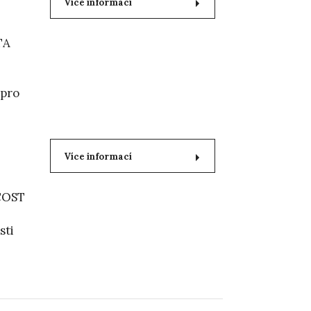
Více informací
TA
 pro
Více informací
 COST
sti