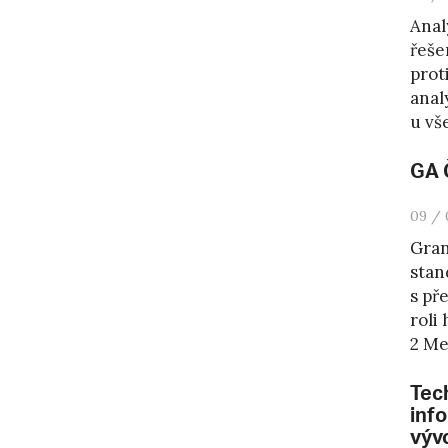
Anal
řeše
prot
anal
u vše
GA 
09 / 
Gran
stan
s př
roli
2 Mez
Tec
inf
výv