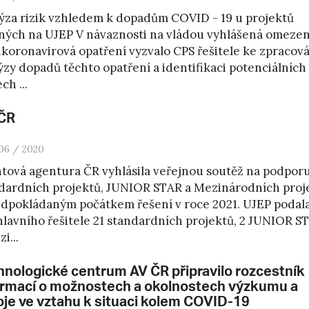
ýza rizik vzhledem k dopadům COVID - 19 u projektů
ných na UJEP V návaznosti na vládou vyhlášená omezen
ikoronavirová opatření vyzvalo CPS řešitele ke zpracov
ýzy dopadů těchto opatření a identifikaci potenciálních 
ch ...
ČR
06 / 2020
tová agentura ČR vyhlásila veřejnou soutěž na podpor
dardních projektů, JUNIOR STAR a Mezinárodních proj
edpokládaným počátkem řešení v roce 2021. UJEP poda
 hlavního řešitele 21 standardních projektů, 2 JUNIOR S
i...
hnologické centrum AV ČR připravilo rozcestník
ormací o možnostech a okolnostech výzkumu a
oje ve vztahu k situaci kolem COVID-19