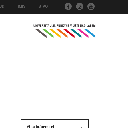
BD
IMIS
STAG
Více informací