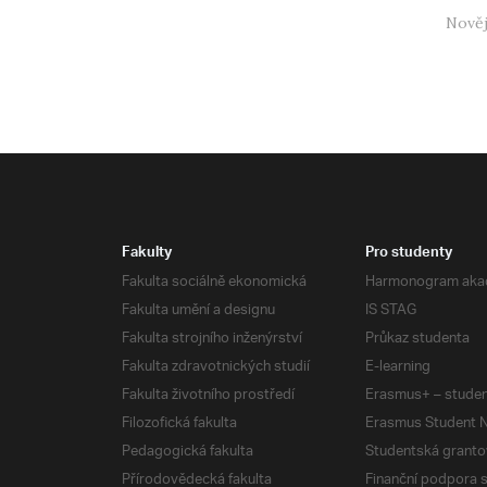
Nověj
Fakulty
Pro studenty
Fakulta sociálně ekonomická
Harmonogram aka
Fakulta umění a designu
IS STAG
Fakulta strojního inženýrství
Průkaz studenta
Fakulta zdravotnických studií
E-learning
Fakulta životního prostředí
Erasmus+ – studen
Filozofická fakulta
Erasmus Student N
Pedagogická fakulta
Studentská granto
Přírodovědecká fakulta
Finanční podpora 