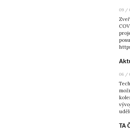
09 / 
Zveř
COVI
proj
posu
http
Akt
06 / 
Tech
možn
kole
vývo
udělo
TA 