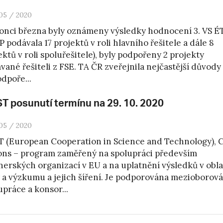
05 / 2020
onci března byly oznámeny výsledky hodnocení 3. VS É
P podávala 17 projektů v roli hlavního řešitele a dále 8
ektů v roli spoluřešitele), byly podpořeny 2 projekty
vané řešiteli z FSE. TA ČR zveřejnila nejčastější důvody
dpoře...
T posunutí termínu na 29. 10. 2020
05 / 2020
 (European Cooperation in Science and Technology),
ons – program zaměřený na spolupráci především
nerských organizací v EU a na uplatnění výsledků v obla
 a výzkumu a jejich šíření. Je podporována mezioborová
upráce a konsor...