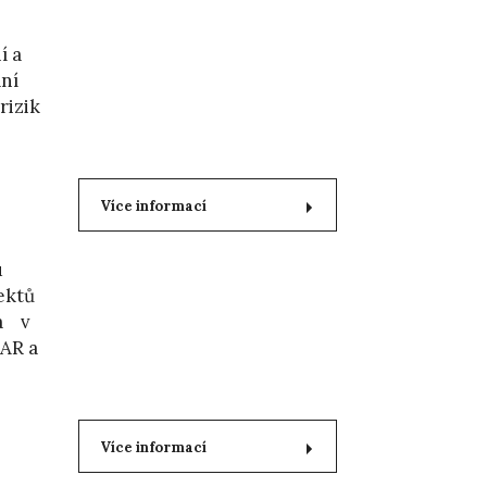
í a
ání
rizik
Více informací
u
ektů
la v
TAR a
Více informací