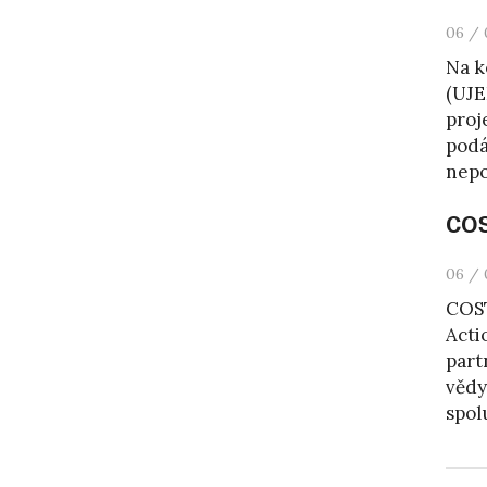
06 / 
Na k
(UJE
proj
podá
nepo
COS
06 / 
COST
Acti
part
vědy
spol