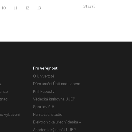
Starší
10
11
12
13
Pro veřejnost
O Univerzitě
y
Dům umění Ústí nad Labem
ance
Knihkupectví
tnaci
Vědecká knihovna UJEP
Sportoviště
ého vybavení
Nahrávací studio
Elektronická úřední deska –
Akademický senát UJEP