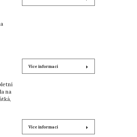
na
Více informací
letní
la na
átká,
Více informací