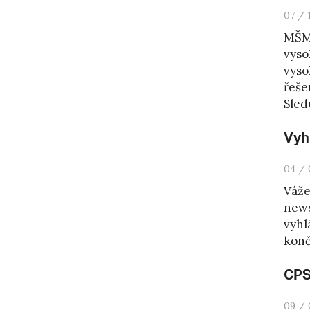
07 / 
MŠMT
vyso
vyso
řeše
Sledu
Vyh
04 / 
Váže
news
vyhl
konč
CPS
09 / 