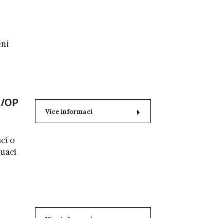
ění
R/OP
Více informací
cí o
uaci