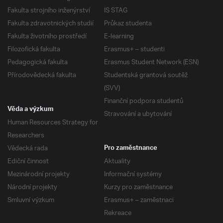
Fakulta strojního inženýrství
IS STAG
Fakulta zdravotnických studií
Průkaz studenta
Fakulta životního prostředí
E-learning
Filozofická fakulta
Erasmus+ – studenti
Pedagogická fakulta
Erasmus Student Network (ESN)
Přírodovědecká fakulta
Studentská grantová soutěž
(SVV)
Finanční podpora studentů
Věda a výzkum
Stravování a ubytování
Human Resources Strategy for
Researchers
Vědecká rada
Pro zaměstnance
Ediční činnost
Aktuality
Mezinárodní projekty
Informační systémy
Národní projekty
Kurzy pro zaměstnance
Smluvní výzkum
Erasmus+ – zaměstnaci
Rekreace