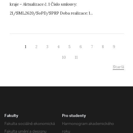
kraje – Aktualizace č. 1 Číslo smlouvy:
21/SML2620/SoPD/SPRP Doba realizace: 1...
1
2
3
4
5
6
7
8
9
10
11
Starší
Fakulty
Pro studenty
Fakulta sociálně ekonomická
Harmonogram akademického
Fakulta umění a designu
roku