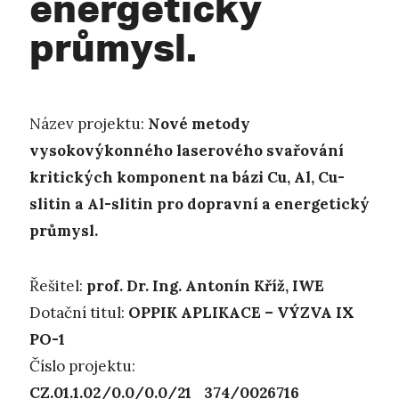
energetický
průmysl.
Název projektu:
Nové metody
vysokovýkonného laserového svařování
kritických komponent na bázi Cu, Al, Cu-
slitin a Al-slitin pro dopravní a energetický
průmysl.
Řešitel:
prof. Dr. Ing. Antonín Kříž, IWE
Dotační titul:
OPPIK APLIKACE – VÝZVA IX
PO-1
Číslo pro­jek­tu:
CZ.01.1.02/0.0/0.0/21_374/0026716