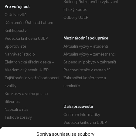
Sdílení přístrojového vybavení
Pro veřejnost
Etický kodex
O Univerzitě
Odbory UJEP
Dům umění Ústí nad Labem
Knihkupectví
Vědecká knihovna UJEP
Mezinárodní spolupráce
Sportoviště
Aktuální výzvy – studenti
Nahrávací studio
Aktuální výzvy – zaměstnanci
Elektronická úřední deska –
Stipendijní pobyty v zahraničí
Akademický senát UJEP
Pracovní stáže v zahraničí
Zajišťování a vnitřní hodnocení
Zahraniční konference a
kvality
semináře
Konkurzy a volné pozice
Silverius
Další pracoviště
Napsali o nás
Centrum Informatiky
Tiskové zprávy
Vědecká knihovna UJEP
Správa kolejí a menz
Správa souhlasu se soubory