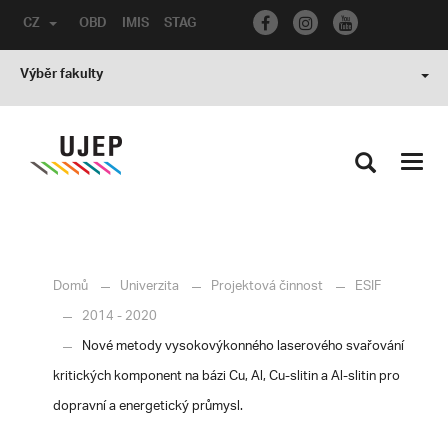
CZ
OBD
IMIS
STAG
Výběr fakulty
Toggl
navig
Domů
Univerzita
Projektová činnost
ESIF
2014 - 2020
Nové metody vysokovýkonného laserového svařování
kritických komponent na bázi Cu, Al, Cu-slitin a Al-slitin pro
dopravní a energetický průmysl.