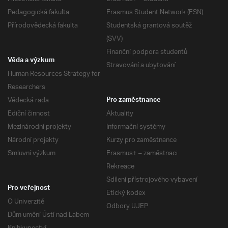
Pedagogická fakulta
Erasmus Student Network (ESN)
Přírodovědecká fakulta
Studentská grantová soutěž
(SVV)
Finanční podpora studentů
Věda a výzkum
Stravování a ubytování
Human Resources Strategy for
Researchers
Vědecká rada
Pro zaměstnance
Ediční činnost
Aktuality
Mezinárodní projekty
Informační systémy
Národní projekty
Kurzy pro zaměstnance
Smluvní výzkum
Erasmus+ – zaměstnaci
Rekreace
Sdílení přístrojového vybavení
Pro veřejnost
Etický kodex
O Univerzitě
Odbory UJEP
Dům umění Ústí nad Labem