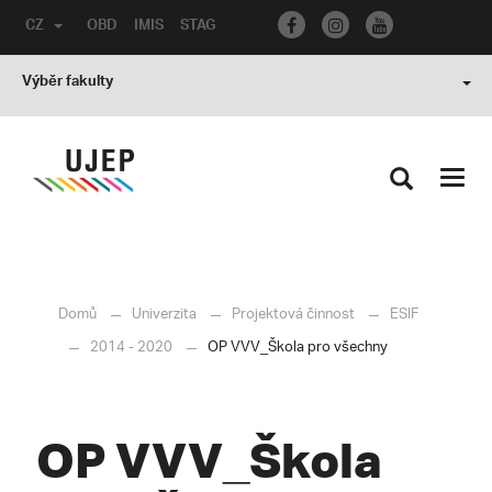
CZ
OBD
IMIS
STAG
Výběr fakulty
Toggl
navig
Domů
Univerzita
Projektová činnost
ESIF
2014 - 2020
OP VVV_Škola pro všechny
OP VVV_Škola