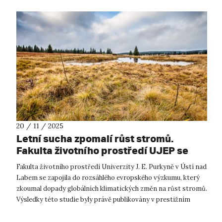
20 / 11 / 2025
Letní sucha zpomalí růst stromů.
Fakulta životního prostředí UJEP se
podílela na výzkumu v publikovaném v
Fakulta životního prostředí Univerzity J. E. Purkyně v Ústí nad
prestižním časopise.
Labem se zapojila do rozsáhlého evropského výzkumu, který
zkoumal dopady globálních klimatických změn na růst stromů.
Výsledky této studie byly právě publikovány v prestižním
vědeckém časo...