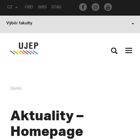
CZ
OBD
IMIS
STAG
Výběr fakulty
Toggl
navig
Domů
Aktuality –
Homepage