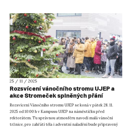
25 / 11 / 2025
Rozsvícení vánočního stromu UJEP a
akce Stromeček splněných přání
Rozsvícení Vánočního stromu UJEP se koná v pátek 28. 11.
2025 od 10:00 h v Kampusu UJEP na náměstíčku před
rektorátem. Tu správnou atmosféru navodí malá vánoční
tržnice, pro zahřátí těla i adventní naladění bude připravený
svařáček, čaj a vánoční ml...