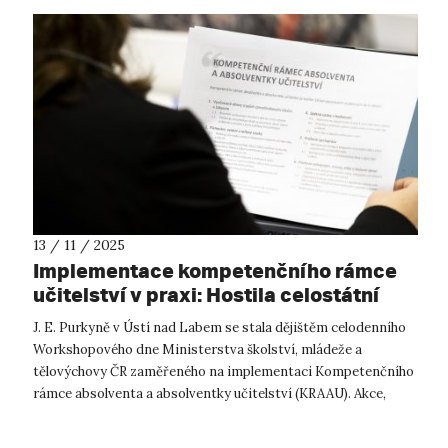
13 / 11 / 2025
Implementace kompetenčního rámce
učitelství v praxi: Hostila celostátní
workshop MŠMT
J. E. Purkyně v Ústí nad Labem se stala dějištěm celodenního
Workshopového dne Ministerstva školství, mládeže a
tělovýchovy ČR zaměřeného na implementaci Kompetenčního
rámce absolventa a absolventky učitelství (KRAAU). Akce,
kterou MŠMT uspořádalo ve s...