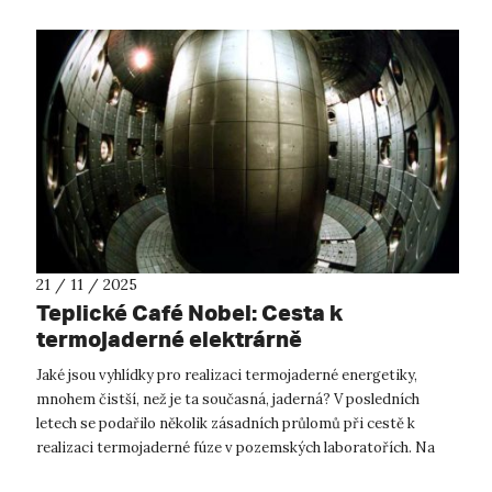
21 / 11 / 2025
Teplické Café Nobel: Cesta k
termojaderné elektrárně
Jaké jsou vyhlídky pro realizaci termojaderné energetiky,
mnohem čistší, než je ta současná, jaderná? V posledních
letech se podařilo několik zásadních průlomů při cestě k
realizaci termojaderné fúze v pozemských laboratořích. Na
teplické hvězdárně o t...