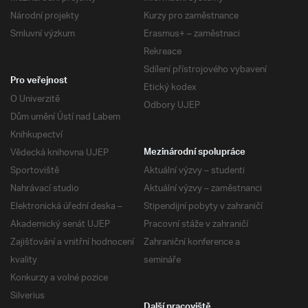
Národní projekty
Kurzy pro zaměstnance
Smluvní výzkum
Erasmus+ – zaměstnaci
Rekreace
Sdílení přístrojového vybavení
Pro veřejnost
Etický kodex
O Univerzitě
Odbory UJEP
Dům umění Ústí nad Labem
Knihkupectví
Vědecká knihovna UJEP
Mezinárodní spolupráce
Sportoviště
Aktuální výzvy – studenti
Nahrávací studio
Aktuální výzvy – zaměstnanci
Elektronická úřední deska –
Stipendijní pobyty v zahraničí
Akademický senát UJEP
Pracovní stáže v zahraničí
Zajišťování a vnitřní hodnocení
Zahraniční konference a
kvality
semináře
Konkurzy a volné pozice
Silverius
Další pracoviště