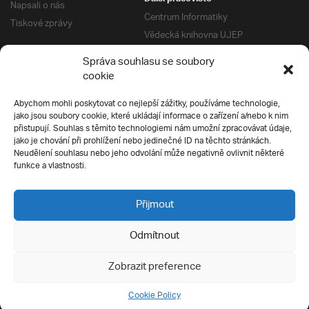
Napsali o nás
Centrum Informatiky
Tiskové zprávy
Vědecká knihovna UJEP
Správa kolejí a menz
Správa souhlasu se soubory
Univerzitní centrum podpory
Pro absolventy
cookie
Klub absolventů
Abychom mohli poskytovat co nejlepší zážitky, používáme technologie,
Silverius
jako jsou soubory cookie, které ukládají informace o zařízení a/nebo k nim
Pro uchazeče
přistupují. Souhlas s těmito technologiemi nám umožní zpracovávat údaje,
Přijímací řízení
jako je chování při prohlížení nebo jedinečné ID na těchto stránkách.
Neudělení souhlasu nebo jeho odvolání může negativně ovlivnit některé
E-prihlaska
Ochrana soukromí
funkce a vlastnosti.
Podmínky přijímacího řízení
Přípravné kurzy
Přijmout
Odmítnout
Všechna práva vyhrazena
Zobrazit preference
Cookie Policy