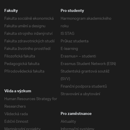
Fakulty
Pro studenty
Fakulta sociálně ekonomická
Harmonogram akademického
Fakulta umění a designu
roku
Fakulta strojního inženýrství
IS STAG
Fakulta zdravotnických studií
Průkaz studenta
Fakulta životního prostředí
E-learning
Filozofická fakulta
Erasmus+ – studenti
Pedagogická fakulta
Erasmus Student Network (ESN)
Přírodovědecká fakulta
Studentská grantová soutěž
(SVV)
Finanční podpora studentů
Věda a výzkum
Stravování a ubytování
Human Resources Strategy for
Researchers
Vědecká rada
Pro zaměstnance
Ediční činnost
Aktuality
Mezinárodní projekty
Informační systémy