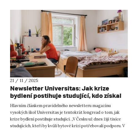
21 / 11 / 2025
Newsletter Universitas: Jak krize
bydlení postihuje studující, kdo získal
prestižní granty a mnoho dalšího
Hlavním článkem pravidelného newsletteru magazínu
vysokých škol Universitas je tentokrát longread o tom, jak
krize bydlení postihuje studující. „V Česku už dnes žijí tisíce
studujících, kteří by kvůli bytové krizi potřebovali podporu. V
dnešním systému...