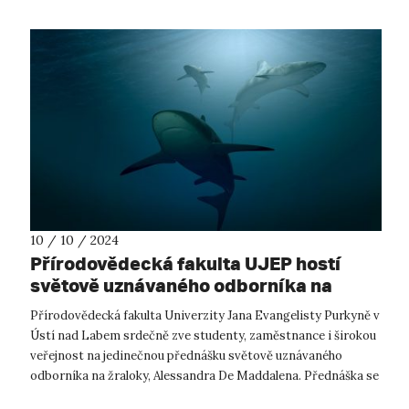
10 / 10 / 2024
Přírodovědecká fakulta UJEP hostí
světově uznávaného odborníka na
žraloky Alessandra De Maddalena
Přírodovědecká fakulta Univerzity Jana Evangelisty Purkyně v
Ústí nad Labem srdečně zve studenty, zaměstnance i širokou
veřejnost na jedinečnou přednášku světově uznávaného
odborníka na žraloky, Alessandra De Maddalena. Přednáška se
uskuteční 25. října...