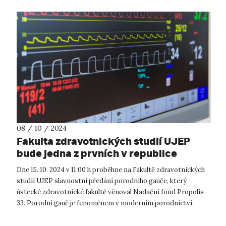
08 / 10 / 2024
Fakulta zdravotnických studií UJEP
bude jedna z prvních v republice
využívat k výuce porodní gauč
Dne 15. 10. 2024 v 11:00 h proběhne na Fakultě zdravotnických
studií UJEP slavnostní předání porodního gauče, který
ústecké zdravotnické fakultě věnoval Nadační fond Propolis
33. Porodní gauč je fenoménem v moderním porodnictví.
Jedná se o multifun...