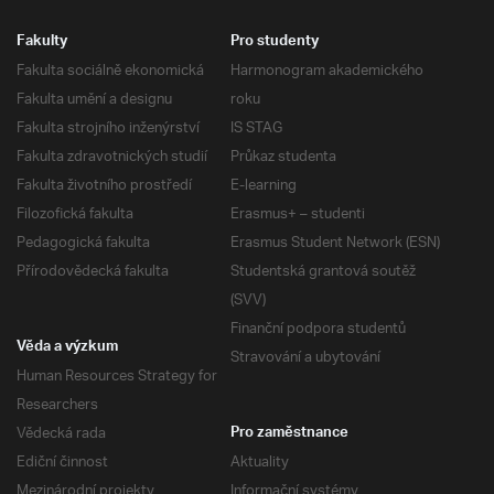
Fakulty
Pro studenty
Fakulta sociálně ekonomická
Harmonogram akademického
Fakulta umění a designu
roku
Fakulta strojního inženýrství
IS STAG
Fakulta zdravotnických studií
Průkaz studenta
Fakulta životního prostředí
E-learning
Filozofická fakulta
Erasmus+ – studenti
Pedagogická fakulta
Erasmus Student Network (ESN)
Přírodovědecká fakulta
Studentská grantová soutěž
(SVV)
Finanční podpora studentů
Věda a výzkum
Stravování a ubytování
Human Resources Strategy for
Researchers
Vědecká rada
Pro zaměstnance
Ediční činnost
Aktuality
Mezinárodní projekty
Informační systémy