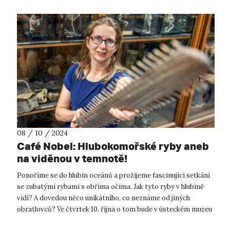
08 / 10 / 2024
Café Nobel: Hlubokomořské ryby aneb
na viděnou v temnotě!
Ponoříme se do hlubin oceánů a prožijeme fascinující setkání
se zubatými rybami s obříma očima. Jak tyto ryby v hlubině
vidí? A dovedou něco unikátního, co neznáme od jiných
obratlovců? Ve čtvrtek 10. října o tom bude v ústeckém muzeu
přednášet zooložk...