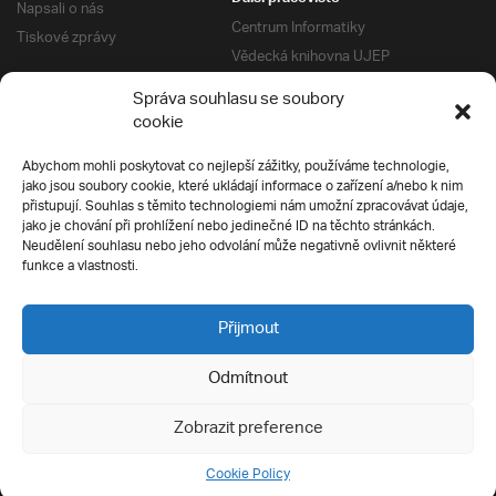
Napsali o nás
Centrum Informatiky
Tiskové zprávy
Vědecká knihovna UJEP
Správa kolejí a menz
Správa souhlasu se soubory
Univerzitní centrum podpory
Pro absolventy
cookie
Klub absolventů
Abychom mohli poskytovat co nejlepší zážitky, používáme technologie,
Silverius
jako jsou soubory cookie, které ukládají informace o zařízení a/nebo k nim
Pro uchazeče
přistupují. Souhlas s těmito technologiemi nám umožní zpracovávat údaje,
Přijímací řízení
jako je chování při prohlížení nebo jedinečné ID na těchto stránkách.
Neudělení souhlasu nebo jeho odvolání může negativně ovlivnit některé
E-prihlaska
Ochrana soukromí
funkce a vlastnosti.
Podmínky přijímacího řízení
Přípravné kurzy
Přijmout
Odmítnout
Všechna práva vyhrazena
Zobrazit preference
Cookie Policy