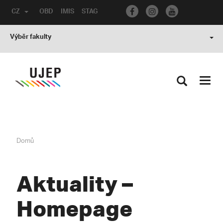
CZ
OBD
IMIS
STAG
Výběr fakulty
Toggl
navig
Domů
Aktuality –
Homepage