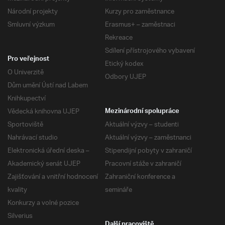
Národní projekty
Kurzy pro zaměstnance
Smluvní výzkum
Erasmus+ – zaměstnaci
Rekreace
Sdílení přístrojového vybavení
Pro veřejnost
Etický kodex
O Univerzitě
Odbory UJEP
Dům umění Ústí nad Labem
Knihkupectví
Vědecká knihovna UJEP
Mezinárodní spolupráce
Sportoviště
Aktuální výzvy – studenti
Nahrávací studio
Aktuální výzvy – zaměstnanci
Elektronická úřední deska –
Stipendijní pobyty v zahraničí
Akademický senát UJEP
Pracovní stáže v zahraničí
Zajišťování a vnitřní hodnocení
Zahraniční konference a
kvality
semináře
Konkurzy a volné pozice
Silverius
Další pracoviště