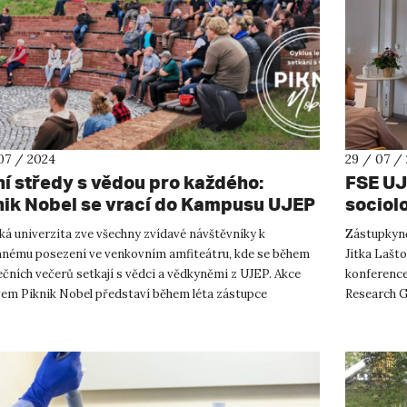
07 / 2024
29 / 07 /
ní středy s vědou pro každého:
FSE UJ
nik Nobel se vrací do Kampusu UJEP
sociol
ká univerzita zve všechny zvídavé návštěvníky k
Zástupkyně
mnému posezení ve venkovním amfiteátru, kde se během
Jitka Lašt
čních večerů setkají s vědci a vědkyněmi z UJEP. Akce
konference
vem Piknik Nobel představí během léta zástupce
Research G
telské fakulty životníh...
představila 