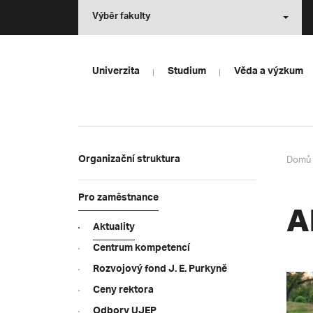
Výběr fakulty
Univerzita
Studium
Věda a výzkum
Domů
Organizační struktura
Pro zaměstnance
A
Aktuality
Centrum kompetencí
Rozvojový fond J. E. Purkyně
Ceny rektora
Odbory UJEP