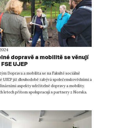
 2024
lné dopravě a mobilitě se věnují
z FSE UJEP
ým Doprava a mobilita se na Fakultě sociálně
 UJEP již dlouhodobě zabývá společenskovědními a
linárními aspekty udržitelné dopravy a mobility.
h letech přitom spolupracují s partnery z Norska.
edstav...