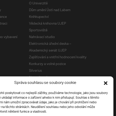
O Univerzitě
y
Dům umění Ústí nad Labem
ance
Knihkupectví
tnaci
Vědecká knihovna UJEP
Sportoviště
ého vybavení
Nahrávací studio
Elektronická úřední deska –
Akademický senát UJEP
Zajišťování a vnitřní hodnocení kvality
Konkurzy a volné pozice
Silverius
Napsali o nás
Správa souhlasu se soubory cookie
Tiskové zprávy
i poskytovat co nejlepší zážitky, používáme technologie, jako jsou soubory
é ukládají informace o zařízení a/nebo k nim přistupují. Souhlas s těmito
í
i nám umožní zpracovávat údaje, jako je chování při prohlížení nebo
D na těchto stránkách. Neudělení souhlasu nebo jeho odvolání může
livnit některé funkce a vlastnosti.