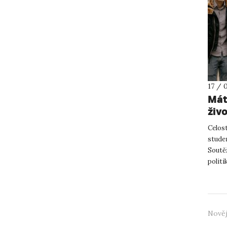
17 / 
Mát
živ
vyh
Celost
studen
Soutě
politi
Purkyn
Nověj