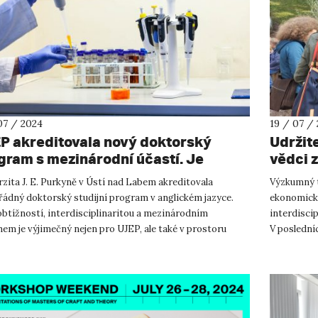
07 / 2024
19 / 07 /
P akreditovala nový doktorský
Udržite
gram s mezinárodní účastí. Je
vědci 
vou pro mladé vědce a vědkyně v
zita J. E. Purkyně v Ústí nad Labem akreditovala
Výzkumný t
asti materiálů a biotechnologií
ádný doktorský studijní program v anglickém jazyce.
ekonomické
obtížností, interdisciplinaritou a mezinárodním
interdiscip
em je výjimečný nejen pro UJEP, ale také v prostoru
V posledníc
o vysokého školství. N...
Aktuálně př