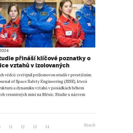
 2024
tudie přináší klíčové poznatky o
ce vztahů v izolovaných
ách během simulovaných
h vědců zveřejnil průlomovou studii v prestižním
ných misí
urnal of Space Safety Engineering (JSSE), která
ukturu a dynamiku vztahů v posádkách během
ch vesmírných misí na Měsíc. Studie s názvem
ng qualitative ...
Starší
0
11
12
13
14