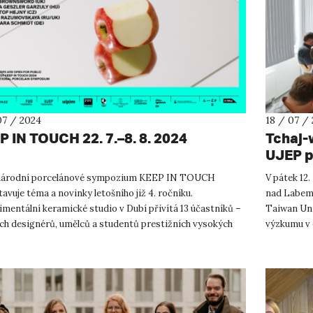
07 / 2024
18 / 07 /
P IN TOUCH 22. 7.–8. 8. 2024
Tchaj-
UJEP p
árodní porcelánové sympozium KEEP IN TOUCH
V pátek 12.
avuje téma a novinky letošního již 4. ročníku.
nad Labem 
mentální keramické studio v Dubí přivítá 13 účastníků –
Taiwan Uni
ch designérů, umělců a studentů prestižních vysokých
výzkumu v 
 Japonska, Koreje, Čín...
centra vyso