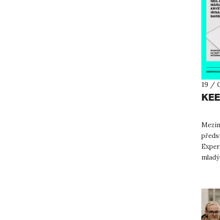
19 / 
KEE
Mezin
předst
Experi
mladý
škol z