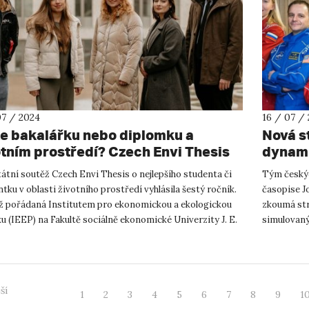
07 / 2024
16 / 07 /
e bakalářku nebo diplomku a
Nová s
otním prostředí? Czech Envi Thesis
dynami
lašuje šestý ročník!
posádk
átní soutěž Czech Envi Thesis o nejlepšího studenta či
Tým českýc
vesmír
tku v oblasti životního prostředí vyhlásila šestý ročník.
časopise Jo
ž pořádaná Institutem pro ekonomickou a ekologickou
zkoumá str
ku (IEEP) na Fakultě sociálně ekonomické Univerzity J. E.
simulovaný
...
„Sociomappi
ší
1
2
3
4
5
6
7
8
9
1