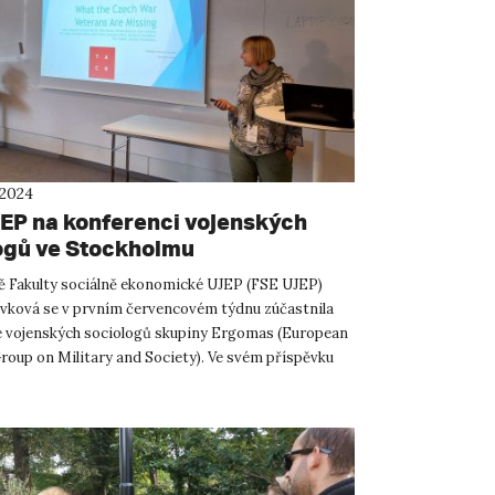
 2024
EP na konferenci vojenských
ogů ve Stockholmu
 Fakulty sociálně ekonomické UJEP (FSE UJEP)
ovková se v prvním červencovém týdnu zúčastnila
 vojenských sociologů skupiny Ergomas (European
roup on Military and Society). Ve svém příspěvku
dílčí výst...