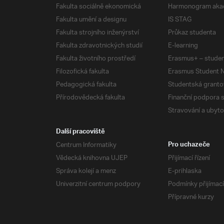
Fakulta sociálně ekonomická
Harmonogram aka
Fakulta umění a designu
IS STAG
Fakulta strojního inženýrství
Průkaz studenta
Fakulta zdravotnických studií
E-learning
Fakulta životního prostředí
Erasmus+ – studen
Filozofická fakulta
Erasmus Student N
Pedagogická fakulta
Studentská granto
Přírodovědecká fakulta
Finanční podpora 
Stravování a ubyto
Další pracoviště
Centrum Informatiky
Pro uchazeče
Vědecká knihovna UJEP
Přijímací řízení
Správa kolejí a menz
E-prihlaska
Univerzitní centrum podpory
Podmínky přijímací
Přípravné kurzy