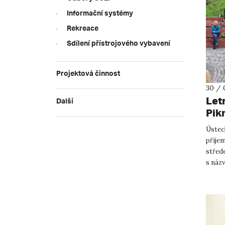
Informační systémy
Rekreace
Sdílení přístrojového vybavení
Projektová činnost
30 / 
Let
Další
Pik
Ústec
příje
střede
s náz
pořada