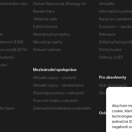
demického roku
Human Resources Strategy for
Aktuality
Researchers
Informační systém
Vědecká rada
Kurzy pro zaměstn
Ediční činnost
Erasmus+ – zaměs
ti
Mezinárodní projekty
Rekreace
etwork (ESN)
Národní projekty
Sdílení přístrojov
vá soutěž (SVV)
Smluvní výzkum
Etický kodex
studentů
Odbory UJEP
vání
Mezinárodní spolupráce
Aktuální výzvy – studenti
Pro absolventy
Aktuální výzvy – zaměstnanci
Klub absolventů
Stipendijní pobyty v zahraničí
Silverius
Pracovní stáže v zahraničí
Abychom mohl
ho řízení
Zahraniční konference a semináře
cookie, kter
Ochrana soukrom
technologiem
jedinečné I
negativně ov