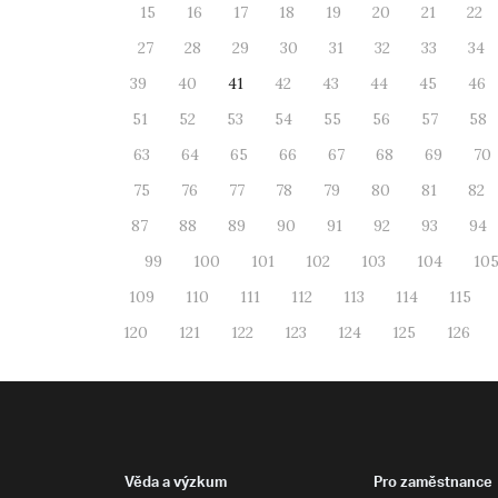
15
16
17
18
19
20
21
22
27
28
29
30
31
32
33
34
39
40
41
42
43
44
45
46
51
52
53
54
55
56
57
58
63
64
65
66
67
68
69
70
75
76
77
78
79
80
81
82
87
88
89
90
91
92
93
94
99
100
101
102
103
104
10
109
110
111
112
113
114
115
120
121
122
123
124
125
126
Věda a výzkum
Pro zaměstnance