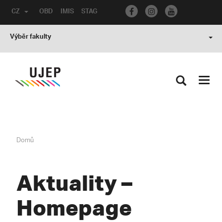
CZ
OBD
IMIS
STAG
Výběr fakulty
Toggl
navig
Domů
Aktuality –
Homepage