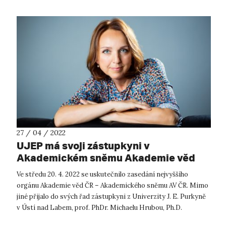
27 / 04 / 2022
UJEP má svoji zástupkyni v
Akademickém sněmu Akademie věd
ČR
Ve středu 20. 4. 2022 se uskutečnilo zasedání nejvyššího
orgánu Akademie věd ČR – Akademického sněmu AV ČR. Mimo
jiné přijalo do svých řad zástupkyni z Univerzity J. E. Purkyně
v Ústí nad Labem, prof. PhDr. Michaelu Hrubou, Ph.D.
Akademický sněm Aka...