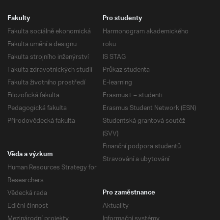
Fakulty
Pro studenty
Fakulta sociálně ekonomická
Harmonogram akademického
Fakulta umění a designu
roku
Fakulta strojního inženýrství
IS STAG
Fakulta zdravotnických studií
Průkaz studenta
Fakulta životního prostředí
E-learning
Filozofická fakulta
Erasmus+ – studenti
Pedagogická fakulta
Erasmus Student Network (ESN)
Přírodovědecká fakulta
Studentská grantová soutěž
(SVV)
Finanční podpora studentů
Věda a výzkum
Stravování a ubytování
Human Resources Strategy for
Researchers
Vědecká rada
Pro zaměstnance
Ediční činnost
Aktuality
Mezinárodní projekty
Informační systémy