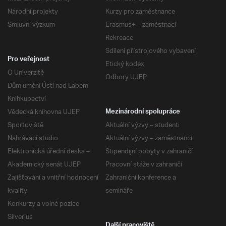
Národní projekty
Kurzy pro zaměstnance
Smluvní výzkum
Erasmus+ – zaměstnaci
Rekreace
Sdílení přístrojového vybavení
Pro veřejnost
Etický kodex
O Univerzitě
Odbory UJEP
Dům umění Ústí nad Labem
Knihkupectví
Vědecká knihovna UJEP
Mezinárodní spolupráce
Sportoviště
Aktuální výzvy – studenti
Nahrávací studio
Aktuální výzvy – zaměstnanci
Elektronická úřední deska –
Stipendijní pobyty v zahraničí
Akademický senát UJEP
Pracovní stáže v zahraničí
Zajišťování a vnitřní hodnocení
Zahraniční konference a
kvality
semináře
Konkurzy a volné pozice
Silverius
Další pracoviště