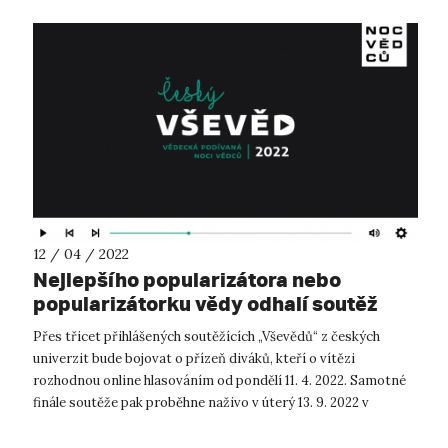
12 / 04 / 2022
Nejlepšího popularizátora nebo
popularizátorku vědy odhalí soutěž
Český Vševěd
Přes třicet přihlášených soutěžících „Vševědů“ z českých
univerzit bude bojovat o přízeň diváků, kteří o vítězi
rozhodnou online hlasováním od pondělí 11. 4. 2022. Samotné
finále soutěže pak proběhne naživo v úterý 13. 9. 2022 v
Univerzitním kině Scala...