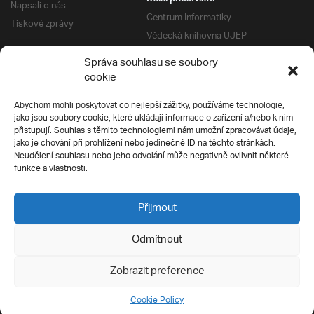
Napsali o nás
Centrum Informatiky
Tiskové zprávy
Vědecká knihovna UJEP
Správa kolejí a menz
Správa souhlasu se soubory
Univerzitní centrum podpory
Pro absolventy
cookie
Klub absolventů
Abychom mohli poskytovat co nejlepší zážitky, používáme technologie,
Silverius
jako jsou soubory cookie, které ukládají informace o zařízení a/nebo k nim
Pro uchazeče
přistupují. Souhlas s těmito technologiemi nám umožní zpracovávat údaje,
Přijímací řízení
jako je chování při prohlížení nebo jedinečné ID na těchto stránkách.
Neudělení souhlasu nebo jeho odvolání může negativně ovlivnit některé
E-prihlaska
Ochrana soukromí
funkce a vlastnosti.
Podmínky přijímacího řízení
Přípravné kurzy
Přijmout
Odmítnout
Všechna práva vyhrazena
Zobrazit preference
Cookie Policy